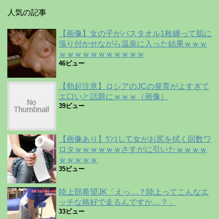
人気の記事
【画像】女の子がバスタオル1枚纏って肌に
張り付かせながら温泉に入った結果ｗｗｗ
ｗｗｗｗｗｗｗｗｗｗｗ
46ビュー
【勃起注意】ロシアのJCの発育がよすぎて
エ口いと話題にｗｗｗ（画像）
39ビュー
【画像あり】ｳﾝｺして女がお尻を拭く回数ワ
ロタｗｗｗｗｗｗさすがに引いたｗｗｗｗ
ｗｗｗｗｗ
35ビュー
陸上部希望JK「えっ…？陸上ってこんなエ
ッチな格好で走るんですか…？」
33ビュー