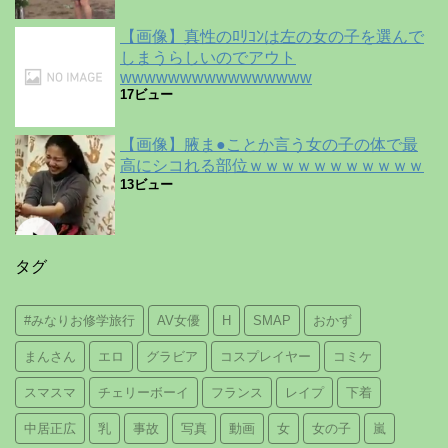
【画像】真性のﾛﾘｺﾝは左の女の子を選んで
しまうらしいのでアウト
wwwwwwwwwwwwwwww
17ビュー
【画像】腋ま●ことか言う女の子の体で最
高にシコれる部位ｗｗｗｗｗｗｗｗｗｗｗ
13ビュー
タグ
#みなりお修学旅行
AV女優
H
SMAP
おかず
まんさん
エロ
グラビア
コスプレイヤー
コミケ
スマスマ
チェリーボーイ
フランス
レイプ
下着
中居正広
乳
事故
写真
動画
女
女の子
嵐