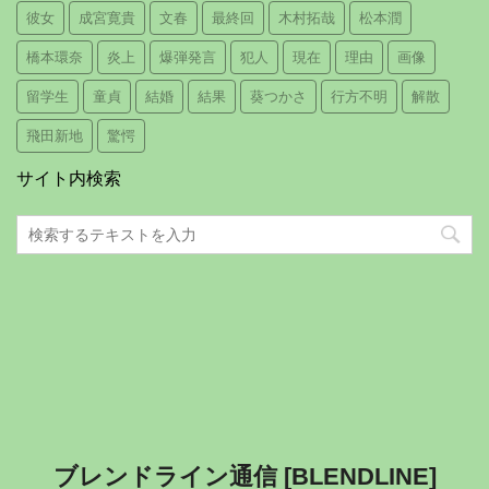
彼女
成宮寛貴
文春
最終回
木村拓哉
松本潤
橋本環奈
炎上
爆弾発言
犯人
現在
理由
画像
留学生
童貞
結婚
結果
葵つかさ
行方不明
解散
飛田新地
驚愕
サイト内検索
ブレンドライン通信 [BLENDLINE]