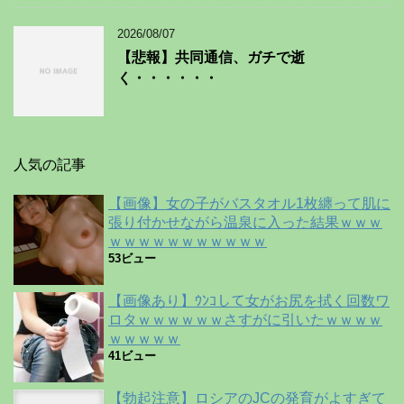
2026/08/07
【悲報】共同通信、ガチで逝
く・・・・・・
人気の記事
【画像】女の子がバスタオル1枚纏って肌に
張り付かせながら温泉に入った結果ｗｗｗ
ｗｗｗｗｗｗｗｗｗｗｗ
53ビュー
【画像あり】ｳﾝｺして女がお尻を拭く回数ワ
ロタｗｗｗｗｗｗさすがに引いたｗｗｗｗ
ｗｗｗｗｗ
41ビュー
【勃起注意】ロシアのJCの発育がよすぎて