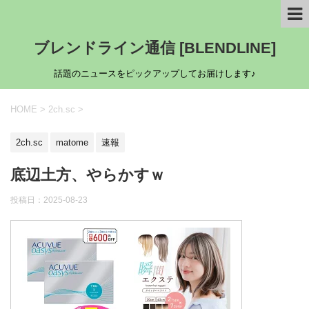
ブレンドライン通信 [BLENDLINE]
話題のニュースをピックアップしてお届けします♪
HOME
>
2ch.sc
>
2ch.sc
matome
速報
底辺土方、やらかすｗ
投稿日：
2025-08-23