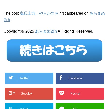
The post
底辺土方、やらかすｗ
first appeared on
あらまめ
2ch
.
Copyright © 2025
あらまめ2ch
All Rights Reserved.
Twitter
Facebook
Google+
Pocket
B!
はてブ
LINE