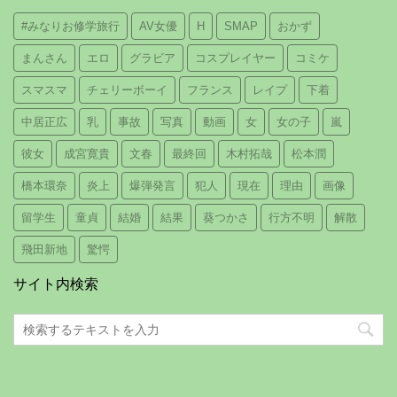
#みなりお修学旅行
AV女優
H
SMAP
おかず
まんさん
エロ
グラビア
コスプレイヤー
コミケ
スマスマ
チェリーボーイ
フランス
レイプ
下着
中居正広
乳
事故
写真
動画
女
女の子
嵐
彼女
成宮寛貴
文春
最終回
木村拓哉
松本潤
橋本環奈
炎上
爆弾発言
犯人
現在
理由
画像
留学生
童貞
結婚
結果
葵つかさ
行方不明
解散
飛田新地
驚愕
サイト内検索