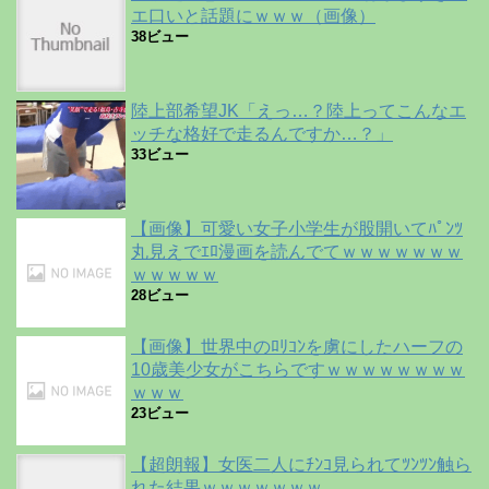
エ口いと話題にｗｗｗ（画像）
38ビュー
陸上部希望JK「えっ…？陸上ってこんなエ
ッチな格好で走るんですか…？」
33ビュー
【画像】可愛い女子小学生が股開いてﾊﾟﾝﾂ
丸見えでｴﾛ漫画を読んでてｗｗｗｗｗｗｗ
ｗｗｗｗｗ
28ビュー
【画像】世界中のﾛﾘｺﾝを虜にしたハーフの
10歳美少女がこちらですｗｗｗｗｗｗｗｗ
ｗｗｗ
23ビュー
【超朗報】女医二人にﾁﾝｺ見られてﾂﾝﾂﾝ触ら
れた結果ｗｗｗｗｗｗｗ