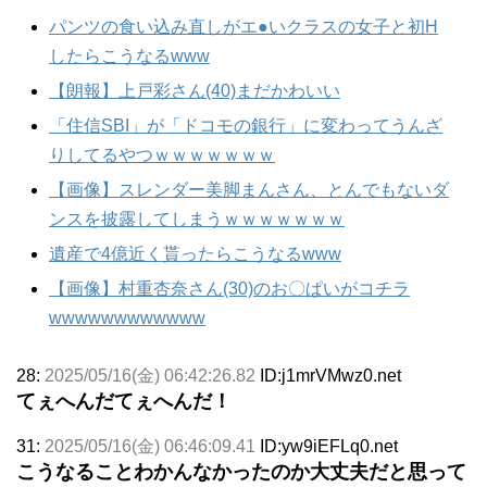
パンツの食い込み直しがエ●いクラスの女子と初H
したらこうなるwww
【朗報】上戸彩さん(40)まだかわいい
「住信SBI」が「ドコモの銀行」に変わってうんざ
りしてるやつｗｗｗｗｗｗｗ
【画像】スレンダー美脚まんさん、とんでもないダ
ンスを披露してしまうｗｗｗｗｗｗｗ
遺産で4億近く貰ったらこうなるwww
【画像】村重杏奈さん(30)のお〇ぱいがコチラ
wwwwwwwwwwww
28:
2025/05/16(金) 06:42:26.82
ID:j1mrVMwz0.net
てぇへんだてぇへんだ！
31:
2025/05/16(金) 06:46:09.41
ID:yw9iEFLq0.net
こうなることわかんなかったのか大丈夫だと思って