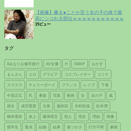
【画像】腋ま●ことか言う女の子の体で最
高にシコれる部位ｗｗｗｗｗｗｗｗｗｗｗ
15ビュー
タグ
#みなりお修学旅行
AV女優
H
SMAP
おかず
まんさん
エロ
グラビア
コスプレイヤー
コミケ
スマスマ
チェリーボーイ
フランス
レイプ
下着
中居正広
乳
事故
写真
動画
女
女の子
嵐
彼女
成宮寛貴
文春
最終回
木村拓哉
松本潤
橋本環奈
炎上
爆弾発言
犯人
現在
理由
画像
留学生
童貞
結婚
結果
葵つかさ
行方不明
解散