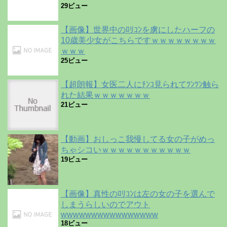
29ビュー
【画像】世界中のﾛﾘｺﾝを虜にしたハーフの
10歳美少女がこちらですｗｗｗｗｗｗｗｗ
ｗｗｗ
25ビュー
【超朗報】女医二人にﾁﾝｺ見られてﾂﾝﾂﾝ触ら
れた結果ｗｗｗｗｗｗｗ
21ビュー
【動画】おしっこ我慢してる女の子がめっ
ちゃシコいｗｗｗｗｗｗｗｗｗｗｗ
19ビュー
【画像】真性のﾛﾘｺﾝは左の女の子を選んで
しまうらしいのでアウト
wwwwwwwwwwwwwwww
18ビュー