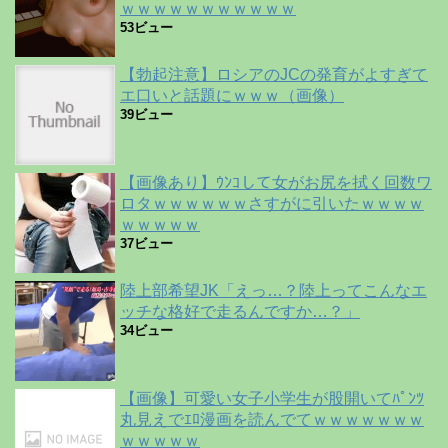
ｗｗｗｗｗｗｗｗｗｗｗ
53ビュー
【勃起注意】ロシアのJCの発育がよすぎて
エ口いと話題にｗｗｗ（画像）
39ビュー
【画像あり】ｳﾝｺして女がお尻を拭く回数ワ
ロタｗｗｗｗｗｗさすがに引いたｗｗｗｗ
ｗｗｗｗｗ
37ビュー
陸上部希望JK「えっ…？陸上ってこんなエ
ッチな格好で走るんですか…？」
34ビュー
【画像】可愛い女子小学生が股開いてﾊﾟﾝﾂ
丸見えでｴﾛ漫画を読んでてｗｗｗｗｗｗｗ
ｗｗｗｗｗ