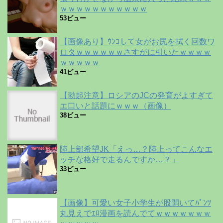
ｗｗｗｗｗｗｗｗｗｗｗ
53ビュー
【画像あり】ｳﾝｺして女がお尻を拭く回数ワ
ロタｗｗｗｗｗｗさすがに引いたｗｗｗｗ
ｗｗｗｗｗ
41ビュー
【勃起注意】ロシアのJCの発育がよすぎて
エ口いと話題にｗｗｗ（画像）
38ビュー
陸上部希望JK「えっ…？陸上ってこんなエ
ッチな格好で走るんですか…？」
33ビュー
【画像】可愛い女子小学生が股開いてﾊﾟﾝﾂ
丸見えでｴﾛ漫画を読んでてｗｗｗｗｗｗｗ