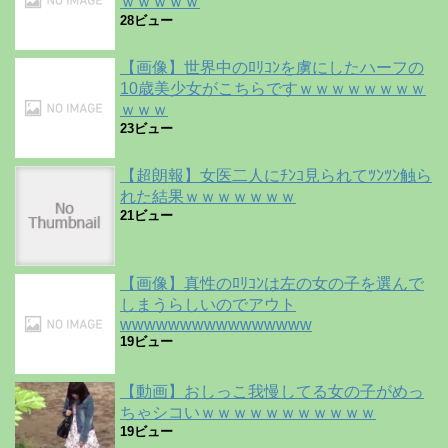
ｗｗｗｗｗ
28ビュー
【画像】世界中のﾛﾘｺﾝを虜にしたハーフの
10歳美少女がこちらですｗｗｗｗｗｗｗｗ
ｗｗｗ
23ビュー
【超朗報】女医二人にﾁﾝｺ見られてﾂﾝﾂﾝ触ら
れた結果ｗｗｗｗｗｗｗ
21ビュー
【画像】真性のﾛﾘｺﾝは左の女の子を選んで
しまうらしいのでアウト
wwwwwwwwwwwwwwww
19ビュー
【動画】おしっこ我慢してる女の子がめっ
ちゃシコいｗｗｗｗｗｗｗｗｗｗｗ
19ビュー