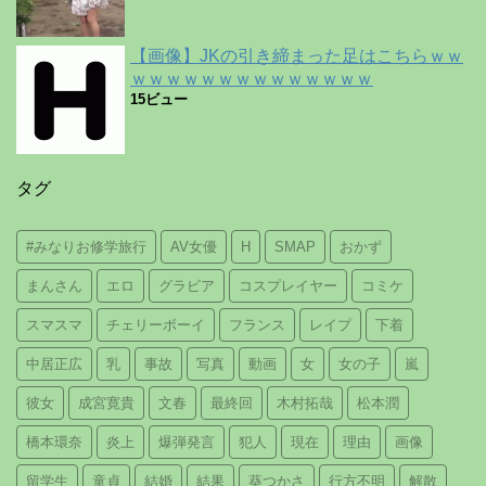
【画像】JKの引き締まった足はこちらｗｗ
ｗｗｗｗｗｗｗｗｗｗｗｗｗｗ
15ビュー
タグ
#みなりお修学旅行
AV女優
H
SMAP
おかず
まんさん
エロ
グラビア
コスプレイヤー
コミケ
スマスマ
チェリーボーイ
フランス
レイプ
下着
中居正広
乳
事故
写真
動画
女
女の子
嵐
彼女
成宮寛貴
文春
最終回
木村拓哉
松本潤
橋本環奈
炎上
爆弾発言
犯人
現在
理由
画像
留学生
童貞
結婚
結果
葵つかさ
行方不明
解散