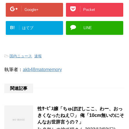
Google+
Pocket
B!
はてブ
LINE
-
国内ニュース
,
速報
執筆者：
akb48matomemory
関連記事
性ｻｰﾋﾞｽ嬢「ちゅぽぽしここ、わー、おっ
きくなったねえ♡」 俺「10cm無いのにそ
んなお世辞言うの？」