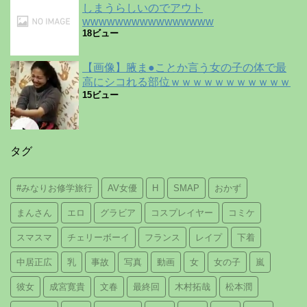
しまうらしいのでアウト
wwwwwwwwwwwwwwww
18ビュー
【画像】腋ま●ことか言う女の子の体で最
高にシコれる部位ｗｗｗｗｗｗｗｗｗｗｗ
15ビュー
タグ
#みなりお修学旅行
AV女優
H
SMAP
おかず
まんさん
エロ
グラビア
コスプレイヤー
コミケ
スマスマ
チェリーボーイ
フランス
レイプ
下着
中居正広
乳
事故
写真
動画
女
女の子
嵐
彼女
成宮寛貴
文春
最終回
木村拓哉
松本潤