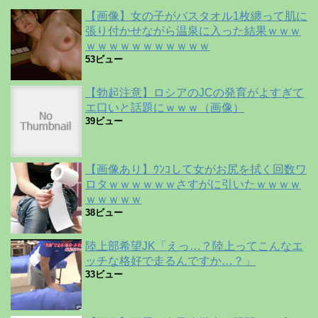
【画像】女の子がバスタオル1枚纏って肌に
張り付かせながら温泉に入った結果ｗｗｗ
ｗｗｗｗｗｗｗｗｗｗｗ
53ビュー
【勃起注意】ロシアのJCの発育がよすぎて
エ口いと話題にｗｗｗ（画像）
39ビュー
【画像あり】ｳﾝｺして女がお尻を拭く回数ワ
ロタｗｗｗｗｗｗさすがに引いたｗｗｗｗ
ｗｗｗｗｗ
38ビュー
陸上部希望JK「えっ…？陸上ってこんなエ
ッチな格好で走るんですか…？」
33ビュー