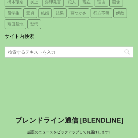
橋本環奈
炎上
爆弾発言
犯人
現在
理由
画像
留学生
童貞
結婚
結果
葵つかさ
行方不明
解散
飛田新地
驚愕
サイト内検索
ブレンドライン通信 [BLENDLINE]
話題のニュースをピックアップしてお届けします♪