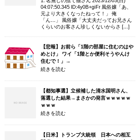
1: 名無しの捨て猫さん 2023/12/03(日)
04:07:50.345 ID:4y0B+giFr 風俗嬢「あ、
元より大きくなったねって！」 俺
「ん…」 風俗嬢「大丈夫だってお兄さん
くらいのお客さん珍しくないからさ […]
【悲報】お前ら「1階の部屋に住むのはや
めとけ」 ワイ「1階とか便利そうやんけ
住むで！」→
続きを読む
【都知事選】立候補した清水国明さん、
落選した結果→まさかの発言ｗｗｗｗｗ
ｗｗｗ
続きを読む
【日米】トランプ大統領 日本への相互