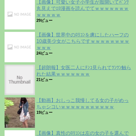
【画像】可愛い女子小学生が股開いてﾊﾟﾝﾂ
丸見えでｴﾛ漫画を読んでてｗｗｗｗｗｗｗ
ｗｗｗｗｗ
29ビュー
【画像】世界中のﾛﾘｺﾝを虜にしたハーフの
10歳美少女がこちらですｗｗｗｗｗｗｗｗ
ｗｗｗ
24ビュー
【超朗報】女医二人にﾁﾝｺ見られてﾂﾝﾂﾝ触ら
れた結果ｗｗｗｗｗｗｗ
21ビュー
【動画】おしっこ我慢してる女の子がめっ
ちゃシコいｗｗｗｗｗｗｗｗｗｗｗ
19ビュー
【画像】真性のﾛﾘｺﾝは左の女の子を選んで