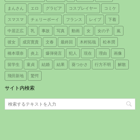
まんさん
エロ
グラビア
コスプレイヤー
コミケ
スマスマ
チェリーボーイ
フランス
レイプ
下着
中居正広
乳
事故
写真
動画
女
女の子
嵐
彼女
成宮寛貴
文春
最終回
木村拓哉
松本潤
橋本環奈
炎上
爆弾発言
犯人
現在
理由
画像
留学生
童貞
結婚
結果
葵つかさ
行方不明
解散
飛田新地
驚愕
サイト内検索