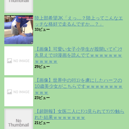
陸上部希望JK「えっ…？陸上ってこんなエ
ッチな格好で走るんですか…？」
33ビュー
【画像】可愛い女子小学生が股開いてﾊﾟﾝﾂ
丸見えでｴﾛ漫画を読んでてｗｗｗｗｗｗｗ
ｗｗｗｗｗ
29ビュー
【画像】世界中のﾛﾘｺﾝを虜にしたハーフの
10歳美少女がこちらですｗｗｗｗｗｗｗｗ
ｗｗｗ
23ビュー
【超朗報】女医二人にﾁﾝｺ見られてﾂﾝﾂﾝ触ら
れた結果ｗｗｗｗｗｗｗ
21ビュー