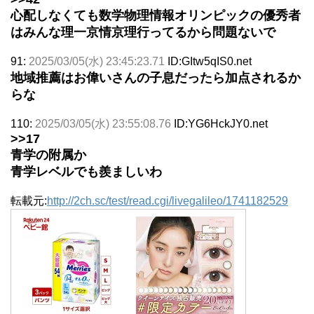
心配しなくても数学物理情報オリンピックの優秀者
はみんな理一京情京理行ってるから問題ないで
91:
2025/03/05(水) 23:45:23.71
ID:GItw5qIS0.net
地域推薦はお偉いさんの子息だったら加点されるか
らな
110:
2025/03/05(水) 23:55:08.76
ID:YG6HckJY0.net
>>17
青学の附属か
青学レベルでも羨ましいわ
転載元:
http://2ch.sc/test/read.cgi/livegalileo/1741182529