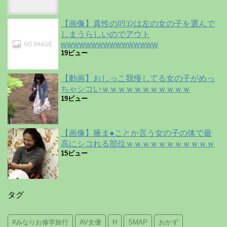
【画像】真性のﾛﾘｺﾝは左の女の子を選んで
しまうらしいのでアウト
wwwwwwwwwwwwwwww
19ビュー
【動画】おしっこ我慢してる女の子がめっ
ちゃシコいｗｗｗｗｗｗｗｗｗｗｗ
19ビュー
【画像】腋ま●ことか言う女の子の体で最
高にシコれる部位ｗｗｗｗｗｗｗｗｗｗｗ
15ビュー
タグ
#みなりお修学旅行
AV女優
H
SMAP
おかず