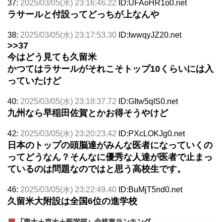
37:
2025/03/05(水) 23:16:46.22
ID:UFAoHR1o0.net
ラサールと付設ってどっちが上なんや
38:
2025/03/05(水) 23:17:53.30
ID:IwwqyJZ20.net
>>37
今はどう見ても久留米
かつてはラサールがそれこそトップ10くらいには入
っていたけど
40:
2025/03/05(水) 23:18:37.72
ID:GItw5qIS0.net
九州なら早稲田佐賀とかお得そうやけど
42:
2025/03/05(水) 23:20:23.42
ID:PXcLOKJg0.net
日本のトップの頭脳達がみんな医者になっていくの
ってどうなん？そんなに優秀な人達が医者で止まっ
ているのは問題なのではと思う高校生です。
46:
2025/03/05(水) 23:22:49.40
ID:BuMjT5nd0.net
久留米大附設は全国6位の進学校