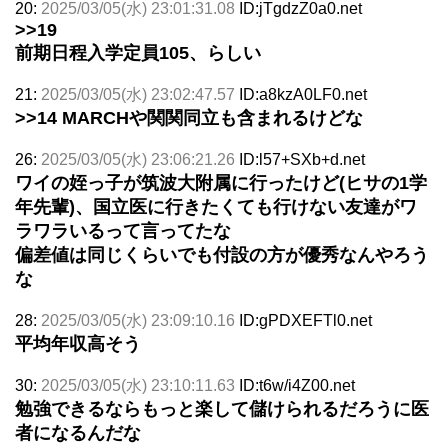
20:
2025/03/05(水) 23:01:31.08
ID:jTgdzZ0a0.net
>>19
前期日程入学定員105、らしい
21:
2025/03/05(水) 23:02:47.57
ID:a8kzA0LF0.net
>>14
MARCHや関関同立も含まれるけどな
26:
2025/03/05(水) 23:06:21.26
ID:l57+SXb+d.net
ワイの姪っ子が筑波大附属に行ったけど(ヒサの1学
年先輩)、国立医に行きたくても行けない友達がワ
ラワラいるって言ってたな
偏差値は同じくらいでも付設の方が優秀なんやろう
な
28:
2025/03/05(水) 23:09:10.16
ID:gPDXEFTl0.net
平均年収高そう
30:
2025/03/05(水) 23:10:11.63
ID:t6w/i4Z00.net
勉強できるならもっと楽して儲けられるだろうに医
者になるんだな