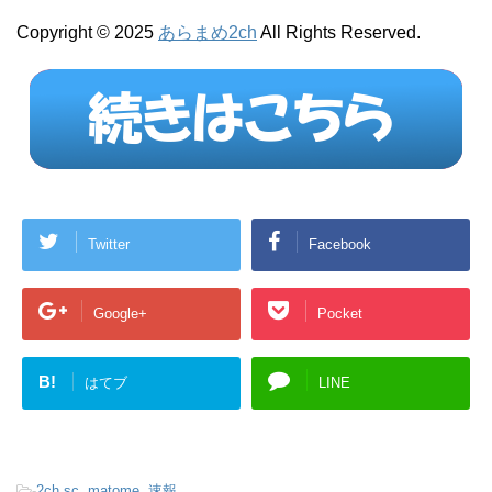
Copyright © 2025
あらまめ2ch
All Rights Reserved.
Twitter
Facebook
Google+
Pocket
B!
はてブ
LINE
-
2ch.sc
,
matome
,
速報