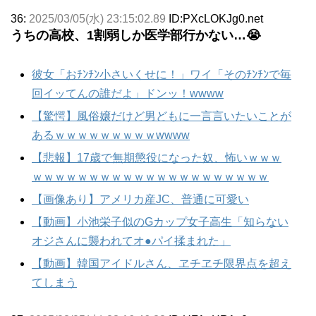
36:
2025/03/05(水) 23:15:02.89
ID:PXcLOKJg0.net
うちの高校、1割弱しか医学部行かない…😭
彼女「おﾁﾝﾁﾝ小さいくせに！」ワイ「そのﾁﾝﾁﾝで毎
回イッてんの誰だよ」ドンッ！wwww
【驚愕】風俗嬢だけど男どもに一言言いたいことが
あるｗｗｗｗｗｗｗｗｗwwww
【悲報】17歳で無期懲役になった奴、怖いｗｗｗ
ｗｗｗｗｗｗｗｗｗｗｗｗｗｗｗｗｗｗｗｗｗ
【画像あり】アメリカ産JC、普通に可愛い
【動画】小池栄子似のGカップ女子高生「知らない
オジさんに襲われてオ●パイ揉まれた」
【動画】韓国アイドルさん、ヱチヱチ限界点を超え
てしまう