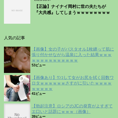
【正論】ナイナイ岡村に世の夫たちが
『大共感』してしまうｗｗｗｗｗｗｗｗ
人気の記事
【画像】女の子がバスタオル1枚纏って肌に
張り付かせながら温泉に入った結果ｗｗｗ
ｗｗｗｗｗｗｗｗｗｗｗ
53ビュー
【画像あり】ｳﾝｺして女がお尻を拭く回数ワ
ロタｗｗｗｗｗｗさすがに引いたｗｗｗｗ
ｗｗｗｗｗ
41ビュー
【勃起注意】ロシアのJCの発育がよすぎて
エ口いと話題にｗｗｗ（画像）
39ビュー