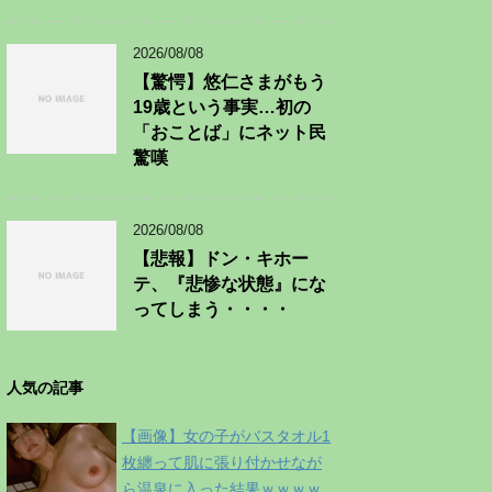
2026/08/08
【驚愕】悠仁さまがもう
19歳という事実…初の
「おことば」にネット民
驚嘆
2026/08/08
【悲報】ドン・キホー
テ、『悲惨な状態』にな
ってしまう・・・・
人気の記事
【画像】女の子がバスタオル1
枚纏って肌に張り付かせなが
ら温泉に入った結果ｗｗｗｗ