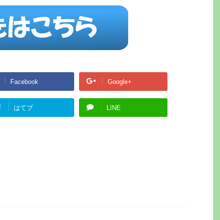
Facebook
Google+
!
はてブ
LINE