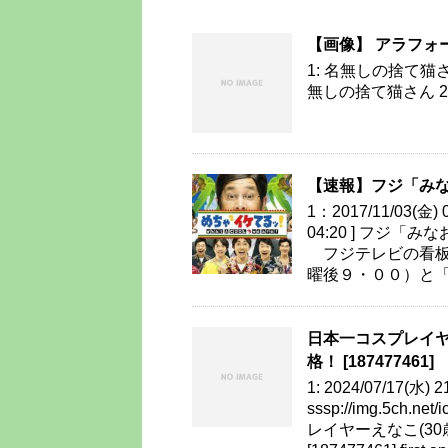
【画像】 アラフォ
1: 名無しの捨て猫さん 20
無しの捨て猫さん 2018/1
【速報】フジ「み
1：2017/11/03(金) 
04:20 ] フジ
フジテレビの看板
曜後９・００）と
日本一コスプレイヤ
格！ [187477461]
1: 2024/07/17(水) 2
sssp://img.5ch.
レイヤーえなこ(3