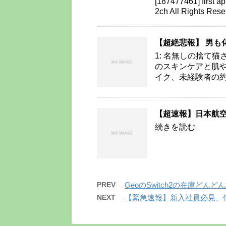
[187477461] firs
2ch All Rights Rese
【超絶悲報】 男も
1: 名無しの捨て猫さん 20
のスキンケアと肌
イク、未経験者の約9
【超速報】日本航
続きを読む
PREV
GeoのSwitch2の在庫どんど
NEXT
【緊急速報】新入社員必見、