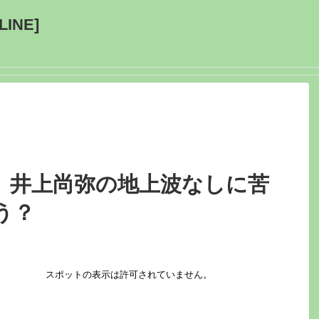
INE]
、井上尚弥の地上波なしに苦
う？