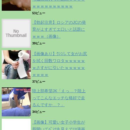
ｗｗｗｗｗｗｗｗｗｗ
53ビュー
【勃起注意】ロシアのJCの発
育がよすぎてエ口いと話題に
ｗｗｗ（画像）
39ビュー
【画像あり】ｳﾝｺして女がお尻
を拭く回数ワロタｗｗｗｗｗ
ｗさすがに引いたｗｗｗｗｗ
ｗｗｗｗ
37ビュー
陸上部希望JK「えっ…？陸上
ってこんなエッチな格好で走
るんですか…？」
34ビュー
【画像】可愛い女子小学生が
股開いてﾊﾟﾝﾂ丸見えでｴﾛ漫画