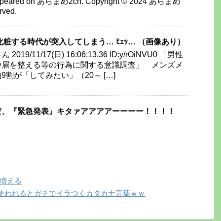
t appeared on あらまめ2ch. Copyright © 2024 あらまめ
rved.
化粧する時代が突入してしまう… ﾋｪｯ… （画像あり）
19/11/17(日) 16:06:13.36 ID:y/rOiNVU0 「男性
や眉を整える等の行為に関する意識調査」 メンズメ
割が「してみたい」（20～ […]
空、『緊急発表』キタァアアアアーーーー！！！！
ん増える
使われるとガチでイラつくカタカナ言葉ｗｗ