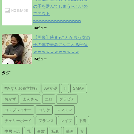
の子を選んでしまうらしいの
でアウト
wwwwwwwwwwwwwwww
18ビュー
【画像】腋ま●ことか言う女の
子の体で最高にシコれる部位
ｗｗｗｗｗｗｗｗｗｗｗ
15ビュー
タグ
#みなりお修学旅行
AV女優
H
SMAP
おかず
まんさん
エロ
グラビア
コスプレイヤー
コミケ
スマスマ
チェリーボーイ
フランス
レイプ
下着
中居正広
乳
事故
写真
動画
女