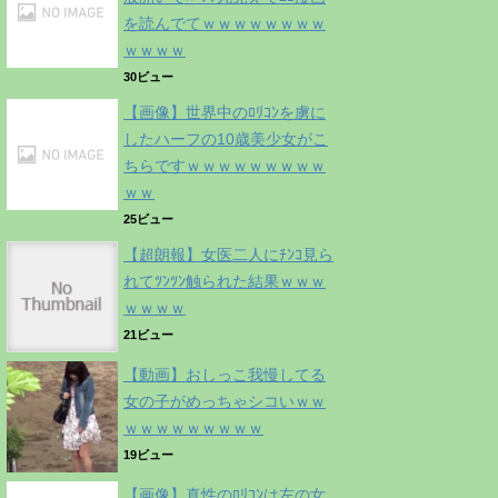
を読んでてｗｗｗｗｗｗｗｗ
ｗｗｗｗ
30ビュー
【画像】世界中のﾛﾘｺﾝを虜に
したハーフの10歳美少女がこ
ちらですｗｗｗｗｗｗｗｗｗ
ｗｗ
25ビュー
【超朗報】女医二人にﾁﾝｺ見ら
れてﾂﾝﾂﾝ触られた結果ｗｗｗ
ｗｗｗｗ
21ビュー
【動画】おしっこ我慢してる
女の子がめっちゃシコいｗｗ
ｗｗｗｗｗｗｗｗｗ
19ビュー
【画像】真性のﾛﾘｺﾝは左の女