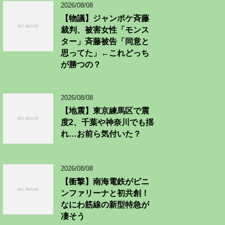
2026/08/08
【物議】ジャンポケ斉藤
裁判、被害女性「モンス
ター」斉藤被告「同意と
思ってた」←これどっち
が勝つの？
2026/08/08
【地震】東京練馬区で震
度2、千葉や神奈川でも揺
れ…お前ら気付いた？
2026/08/08
【衝撃】南海電鉄がピニ
ンファリーナと初共創！
なにわ筋線の新型特急が
凄そう