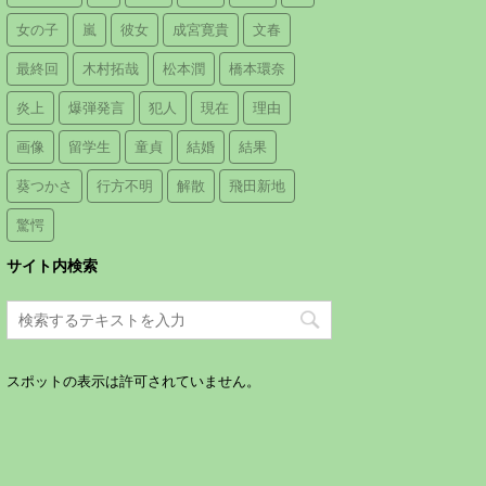
女の子
嵐
彼女
成宮寛貴
文春
最終回
木村拓哉
松本潤
橋本環奈
炎上
爆弾発言
犯人
現在
理由
画像
留学生
童貞
結婚
結果
葵つかさ
行方不明
解散
飛田新地
驚愕
サイト内検索