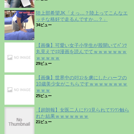
陸上部希望JK「えっ…？陸上ってこんなエ
ッチな格好で走るんですか…？」
34ビュー
【画像】可愛い女子小学生が股開いてﾊﾟﾝﾂ
丸見えでｴﾛ漫画を読んでてｗｗｗｗｗｗｗ
ｗｗｗｗｗ
29ビュー
【画像】世界中のﾛﾘｺﾝを虜にしたハーフの
10歳美少女がこちらですｗｗｗｗｗｗｗｗ
ｗｗｗ
25ビュー
【超朗報】女医二人にﾁﾝｺ見られてﾂﾝﾂﾝ触ら
れた結果ｗｗｗｗｗｗｗ
21ビュー