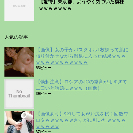
【驚愕】東京都、ようやく気づいた模様
ｗｗｗｗｗｗｗ
人気の記事
【画像】女の子がバスタオル1枚纏って肌に
張り付かせながら温泉に入った結果ｗｗｗ
ｗｗｗｗｗｗｗｗｗｗｗ
53ビュー
【勃起注意】ロシアのJCの発育がよすぎて
エ口いと話題にｗｗｗ（画像）
39ビュー
【画像あり】ｳﾝｺして女がお尻を拭く回数ワ
ロタｗｗｗｗｗｗさすがに引いたｗｗｗｗ
ｗｗｗｗｗ
37ビュー