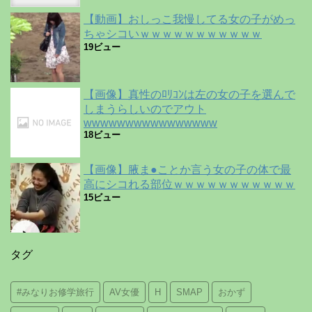
【動画】おしっこ我慢してる女の子がめっ
ちゃシコいｗｗｗｗｗｗｗｗｗｗｗ
19ビュー
【画像】真性のﾛﾘｺﾝは左の女の子を選んで
しまうらしいのでアウト
wwwwwwwwwwwwwwww
18ビュー
【画像】腋ま●ことか言う女の子の体で最
高にシコれる部位ｗｗｗｗｗｗｗｗｗｗｗ
15ビュー
タグ
#みなりお修学旅行
AV女優
H
SMAP
おかず