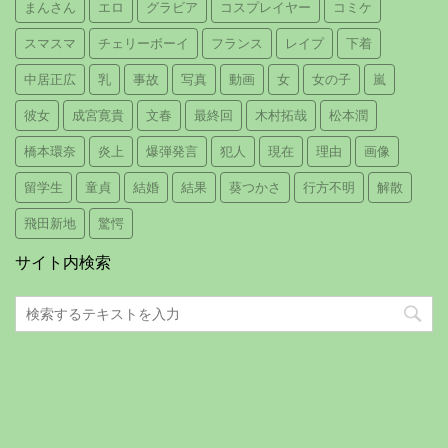
まんさん
エロ
グラビア
コスプレイヤー
コミケ
スマスマ
チェリーボーイ
フランス
レイプ
下着
中居正広
乳
事故
写真
動画
女
女の子
嵐
彼女
成宮寛貴
文春
最終回
木村拓哉
松本潤
橋本環奈
炎上
爆弾発言
犯人
現在
理由
画像
留学生
童貞
結婚
結果
葵つかさ
行方不明
解散
飛田新地
驚愕
サイト内検索