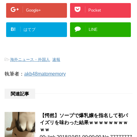
Google+
Pocket
B!
はてブ
LINE
-
海外ニュース・外国人
,
速報
執筆者：
akb48matomemory
関連記事
【愕然】ソープで爆乳嬢を指名して初パ
イズリを味わった結果ｗｗｗｗｗｗｗｗ
ｗｗ