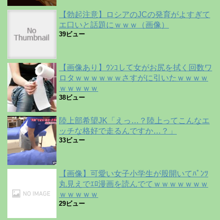
【勃起注意】ロシアのJCの発育がよすぎて
エ口いと話題にｗｗｗ（画像）
39ビュー
【画像あり】ｳﾝｺして女がお尻を拭く回数ワ
ロタｗｗｗｗｗｗさすがに引いたｗｗｗｗ
ｗｗｗｗｗ
38ビュー
陸上部希望JK「えっ…？陸上ってこんなエ
ッチな格好で走るんですか…？」
33ビュー
【画像】可愛い女子小学生が股開いてﾊﾟﾝﾂ
丸見えでｴﾛ漫画を読んでてｗｗｗｗｗｗｗ
ｗｗｗｗｗ
29ビュー