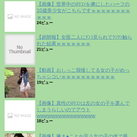
【画像】世界中のﾛﾘｺﾝを虜にしたハーフの
10歳美少女がこちらですｗｗｗｗｗｗｗｗ
ｗｗｗ
24ビュー
【超朗報】女医二人にﾁﾝｺ見られてﾂﾝﾂﾝ触ら
れた結果ｗｗｗｗｗｗｗ
21ビュー
【動画】おしっこ我慢してる女の子がめっ
ちゃシコいｗｗｗｗｗｗｗｗｗｗｗ
19ビュー
【画像】真性のﾛﾘｺﾝは左の女の子を選んで
しまうらしいのでアウト
wwwwwwwwwwwwwwww
18ビュー
【画像】腋ま●ことか言う女の子の体で最