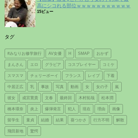
高にシコれる部位ｗｗｗｗｗｗｗｗｗｗｗ
15ビュー
タグ
#みなりお修学旅行
AV女優
H
SMAP
おかず
まんさん
エロ
グラビア
コスプレイヤー
コミケ
スマスマ
チェリーボーイ
フランス
レイプ
下着
中居正広
乳
事故
写真
動画
女
女の子
嵐
彼女
成宮寛貴
文春
最終回
木村拓哉
松本潤
橋本環奈
炎上
爆弾発言
犯人
現在
理由
画像
留学生
童貞
結婚
結果
葵つかさ
行方不明
解散
飛田新地
驚愕