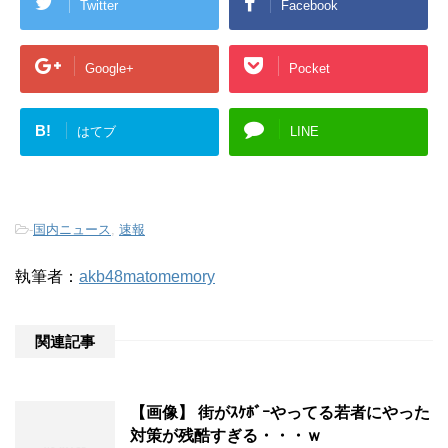
Twitter
Facebook
Google+
Pocket
B!
はてブ
LINE
-
国内ニュース
,
速報
執筆者：
akb48matomemory
関連記事
【画像】 街がｽｹﾎﾞｰやってる若者にやった
対策が残酷すぎる・・・ｗ