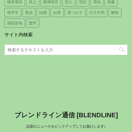
橋本環奈
炎上
爆弾発言
犯人
現在
理由
画像
留学生
童貞
結婚
結果
葵つかさ
行方不明
解散
飛田新地
驚愕
サイト内検索
ブレンドライン通信 [BLENDLINE]
話題のニュースをピックアップしてお届けします♪