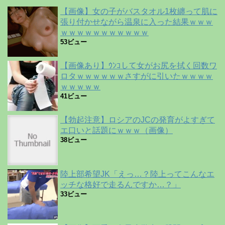
【画像】女の子がバスタオル1枚纏って肌に
張り付かせながら温泉に入った結果ｗｗｗ
ｗｗｗｗｗｗｗｗｗｗｗ
53ビュー
【画像あり】ｳﾝｺして女がお尻を拭く回数ワ
ロタｗｗｗｗｗｗさすがに引いたｗｗｗｗ
ｗｗｗｗｗ
41ビュー
【勃起注意】ロシアのJCの発育がよすぎて
エ口いと話題にｗｗｗ（画像）
38ビュー
陸上部希望JK「えっ…？陸上ってこんなエ
ッチな格好で走るんですか…？」
33ビュー