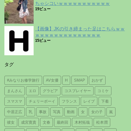
ちゃシコいｗｗｗｗｗｗｗｗｗｗｗ
19ビュー
【画像】JKの引き締まった足はこちらｗｗ
ｗｗｗｗｗｗｗｗｗｗｗｗｗｗ
15ビュー
タグ
#みなりお修学旅行
AV女優
H
SMAP
おかず
まんさん
エロ
グラビア
コスプレイヤー
コミケ
スマスマ
チェリーボーイ
フランス
レイプ
下着
中居正広
乳
事故
写真
動画
女
女の子
嵐
彼女
成宮寛貴
文春
最終回
木村拓哉
松本潤