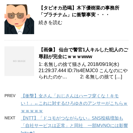
【タピオカ恐喝】木下優樹菜の事務所
「プラチナム」に衝撃事実・・・
続きを読む
【画像】 仙台で警官1人キルした犯人のご
尊顔が完全にｗｗｗwww
1: 名無しの捨て猫さん 2018/09/19(水)
21:29:37.444 ID:7ls4EMJC0 こんなのにや
られたのか… 2: 名無しの捨て […]
PREV
【衝撃】女さん「おじさんはハーフ穿くな！キモ
い！」←これに対するひろゆきのアンサーがこちらｗ
ｗｗｗｗｗ
NEXT
【NTT】「ドコモがつながらない」SNS投稿増加も
「自社サービスは正常」と同社 一部MVNOには影響
[nita★]