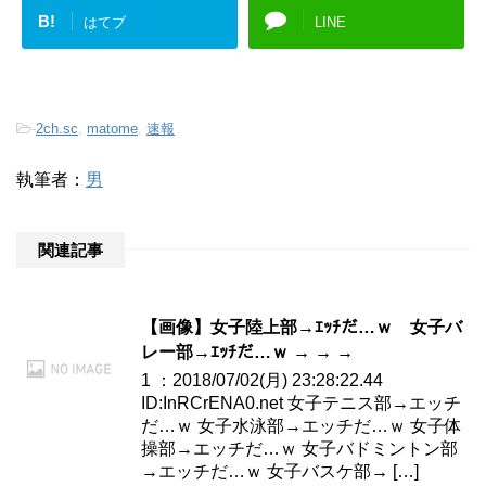
B!
はてブ
LINE
-
2ch.sc
,
matome
,
速報
執筆者：
男
関連記事
【画像】女子陸上部→ｴｯﾁだ…ｗ 女子バ
レー部→ｴｯﾁだ…ｗ → → →
1 ：2018/07/02(月) 23:28:22.44
ID:InRCrENA0.net 女子テニス部→エッチ
だ…ｗ 女子水泳部→エッチだ…ｗ 女子体
操部→エッチだ…ｗ 女子バドミントン部
→エッチだ…ｗ 女子バスケ部→ […]