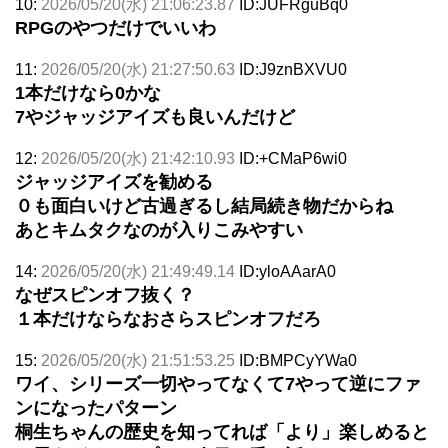
10:
2026/05/20(水) 21:06:23.87
ID:JUFRguBq0
RPGのやつだけでいいわ
11:
2026/05/20(水) 21:27:50.63
ID:J9znBXVU0
1本だけなら0かな
7やジャッジアイズも良いんだけど
12:
2026/05/20(水) 21:42:10.93
ID:+CMaP6wi0
ジャッジアイズを勧める
０も面白いけど古過ぎるし結局続き物だからね
あとキムタクなのが入りこみやすい
14:
2026/05/20(水) 21:49:49.14
ID:yloAAarA0
なぜスピンオフ抜く？
１本だけならなおさらスピンオフだろ
15:
2026/05/20(水) 21:51:53.25
ID:BMPCyYWa0
ワイ、シリーズ一切やってなくて7やって逆にファ
ンになったパターン
桐生ちゃんの歴史を知ってれば「より」楽しめると