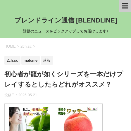
ブレンドライン通信 [BLENDLINE]
話題のニュースをピックアップしてお届けします♪
HOME
>
2ch.sc
>
2ch.sc
matome
速報
初心者が龍が如くシリーズを一本だけプ
レイするとしたらどれがオススメ？
投稿日：
2026-05-21