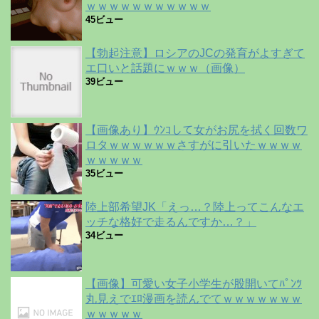
ｗｗｗｗｗｗｗｗｗｗｗ
45ビュー
【勃起注意】ロシアのJCの発育がよすぎて
エ口いと話題にｗｗｗ（画像）
39ビュー
【画像あり】ｳﾝｺして女がお尻を拭く回数ワ
ロタｗｗｗｗｗｗさすがに引いたｗｗｗｗ
ｗｗｗｗｗ
35ビュー
陸上部希望JK「えっ…？陸上ってこんなエ
ッチな格好で走るんですか…？」
34ビュー
【画像】可愛い女子小学生が股開いてﾊﾟﾝﾂ
丸見えでｴﾛ漫画を読んでてｗｗｗｗｗｗｗ
ｗｗｗｗｗ