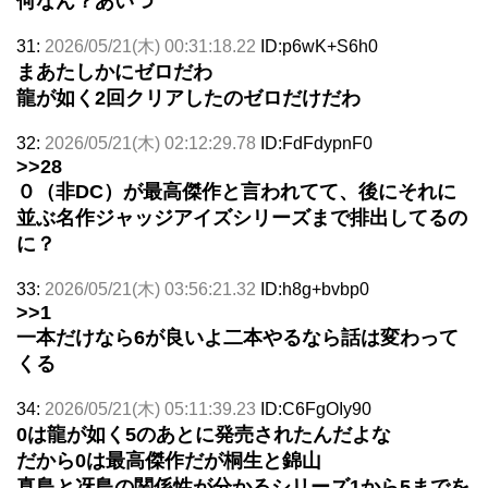
何なん？あいつ
31:
2026/05/21(木) 00:31:18.22
ID:p6wK+S6h0
まあたしかにゼロだわ
龍が如く2回クリアしたのゼロだけだわ
32:
2026/05/21(木) 02:12:29.78
ID:FdFdypnF0
>>28
０（非DC）が最高傑作と言われてて、後にそれに
並ぶ名作ジャッジアイズシリーズまで排出してるの
に？
33:
2026/05/21(木) 03:56:21.32
ID:h8g+bvbp0
>>1
一本だけなら6が良いよ二本やるなら話は変わって
くる
34:
2026/05/21(木) 05:11:39.23
ID:C6FgOIy90
0は龍が如く5のあとに発売されたんだよな
だから0は最高傑作だが桐生と錦山
真島と冴島の関係性が分かるシリーズ1から5までを