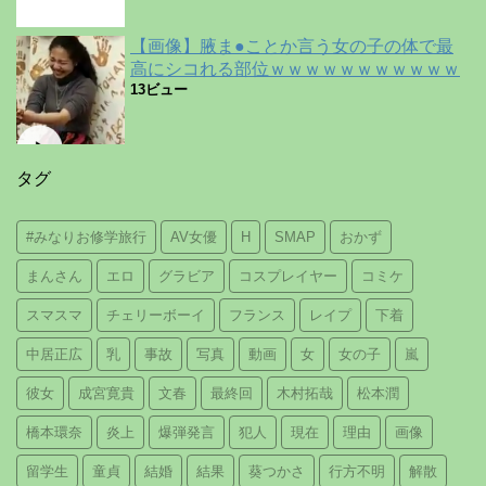
【画像】腋ま●ことか言う女の子の体で最
高にシコれる部位ｗｗｗｗｗｗｗｗｗｗｗ
13ビュー
タグ
#みなりお修学旅行
AV女優
H
SMAP
おかず
まんさん
エロ
グラビア
コスプレイヤー
コミケ
スマスマ
チェリーボーイ
フランス
レイプ
下着
中居正広
乳
事故
写真
動画
女
女の子
嵐
彼女
成宮寛貴
文春
最終回
木村拓哉
松本潤
橋本環奈
炎上
爆弾発言
犯人
現在
理由
画像
留学生
童貞
結婚
結果
葵つかさ
行方不明
解散