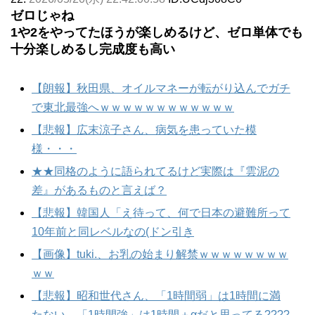
ゼロじゃね
1や2をやってたほうが楽しめるけど、ゼロ単体でも
十分楽しめるし完成度も高い
【朗報】秋田県、オイルマネーが転がり込んでガチ
で東北最強へｗｗｗｗｗｗｗｗｗｗｗｗ
【悲報】広末涼子さん、病気を患っていた模
様・・・
★★同格のように語られてるけど実際は『雲泥の
差』があるものと言えば？
【悲報】韓国人「え待って、何で日本の避難所って
10年前と同レベルなの(ドン引き
【画像】tuki.、お乳の始まり解禁ｗｗｗｗｗｗｗｗ
ｗｗ
【悲報】昭和世代さん、「1時間弱」は1時間に満
たない、「1時間強」は1時間＋αだと思ってる????