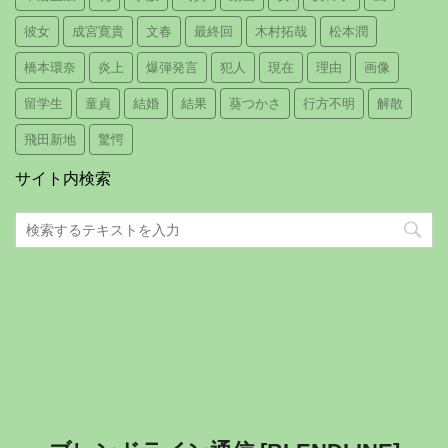
彼女
成宮寛貴
文春
最終回
木村拓哉
松本潤
橋本環奈
炎上
爆弾発言
犯人
現在
理由
画像
留学生
童貞
結婚
結果
葵つかさ
行方不明
解散
飛田新地
驚愕
サイト内検索