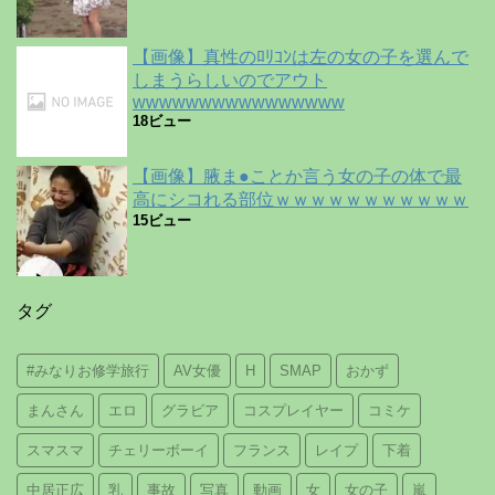
【画像】真性のﾛﾘｺﾝは左の女の子を選んで
しまうらしいのでアウト
wwwwwwwwwwwwwwww
18ビュー
【画像】腋ま●ことか言う女の子の体で最
高にシコれる部位ｗｗｗｗｗｗｗｗｗｗｗ
15ビュー
タグ
#みなりお修学旅行
AV女優
H
SMAP
おかず
まんさん
エロ
グラビア
コスプレイヤー
コミケ
スマスマ
チェリーボーイ
フランス
レイプ
下着
中居正広
乳
事故
写真
動画
女
女の子
嵐