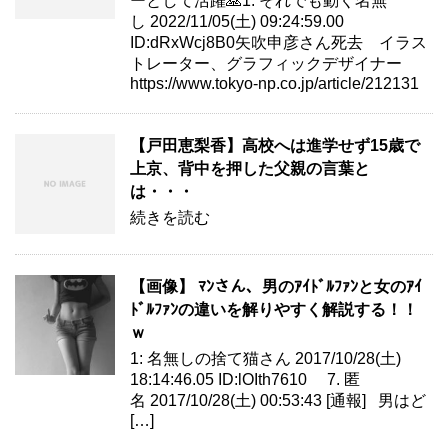
ーとして活躍🙏1: それでも動く名無
し 2022/11/05(土) 09:24:59.00
ID:dRxWcj8B0矢吹申彦さん死去 イラス
トレーター、グラフィックデザイナー
https://www.tokyo-np.co.jp/article/212131
【戸田恵梨香】高校へは進学せず15歳で
上京、背中を押した父親の言葉と
は・・・
続きを読む
【画像】 ﾏﾝさん、男のｱｲﾄﾞﾙﾌｧﾝと女のｱｲ
ﾄﾞﾙﾌｧﾝの違いを解りやすく解説する！！
ｗ
1: 名無しの捨て猫さん 2017/10/28(土)
18:14:46.05 ID:lOIth7610 7. 匿
名 2017/10/28(土) 00:53:43 [通報] 男はど
[…]