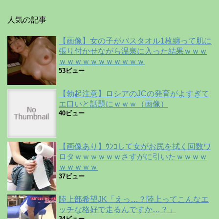
人気の記事
【画像】女の子がバスタオル1枚纏って肌に
張り付かせながら温泉に入った結果ｗｗｗ
ｗｗｗｗｗｗｗｗｗｗｗ
53ビュー
【勃起注意】ロシアのJCの発育がよすぎて
エ口いと話題にｗｗｗ（画像）
40ビュー
【画像あり】ｳﾝｺして女がお尻を拭く回数ワ
ロタｗｗｗｗｗｗさすがに引いたｗｗｗｗ
ｗｗｗｗｗ
37ビュー
陸上部希望JK「えっ…？陸上ってこんなエ
ッチな格好で走るんですか…？」
34ビュー