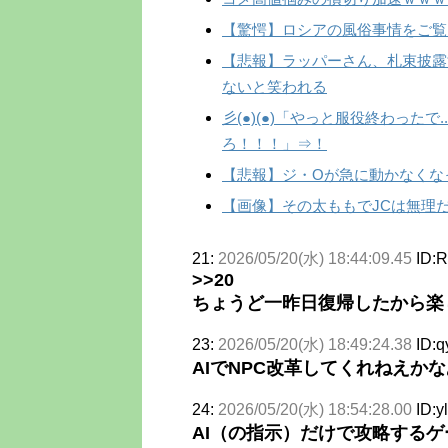
【驚愕】ロシアの風俗事情をご覧
【悲報】ラッパーさん、札束披露
ないと笑われる
彡(●)(●)「やっと服役終わった
ろ！！！」⇒！
【悲報】ジ・Oが急に動かなくな
【画像】その太ももでJCは無理
21:
2026/05/20(水) 18:44:09.45
ID:
>>20
ちょうど一昨日復帰したから楽
23:
2026/05/20(水) 18:49:24.38
ID:
AIでNPC改革してくれねえかな
24:
2026/05/20(水) 18:54:28.00
ID:
AI（の指示）だけで攻略する