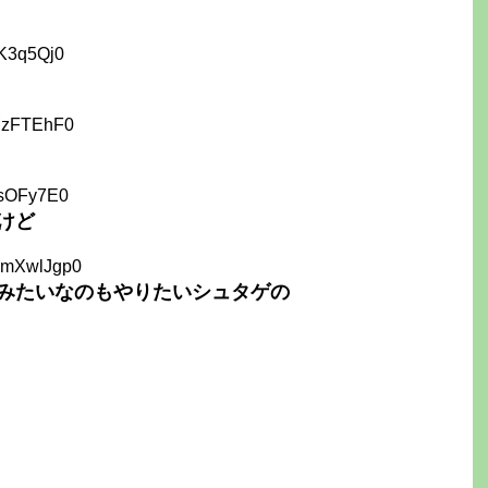
mK3q5Qj0
MzFTEhF0
ysOFy7E0
けど
RmXwlJgp0
みたいなのもやりたいシュタゲの