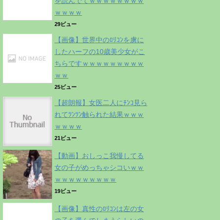
を読んでてｗｗｗｗｗｗｗｗ
ｗｗｗｗ
29ビュー
【画像】世界中のﾛﾘｺﾝを虜に
したハーフの10歳美少女がこ
ちらですｗｗｗｗｗｗｗｗｗ
ｗｗ
25ビュー
【超朗報】女医二人にﾁﾝｺ見ら
れてﾂﾝﾂﾝ触られた結果ｗｗｗ
ｗｗｗｗ
21ビュー
【動画】おしっこ我慢してる
女の子がめっちゃシコいｗｗ
ｗｗｗｗｗｗｗｗｗ
19ビュー
【画像】真性のﾛﾘｺﾝは左の女