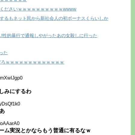
くださいｗｗｗｗｗｗｗｗｗｗwwww
するもネット民から新社会人の初ボーナスくらいしか
で...!性的暴行で通報しやがったあの女殺しに行った
った
だろｗｗｗｗｗｗｗｗｗｗｗｗｗ
RmXwlJgp0
しみにするわ
qyDsQf1k0
あ
yloAAarA0
ゲーム実況とかならもう普通に有るなｗ