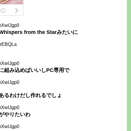
mXwlJgp0
ers from the Starみたいに
JrEBQLa
mXwlJgp0
に組み込めばいいしPC専用で
mXwlJgp0
Starがあるわけだし作れるでしょ
mXwlJgp0
がやりたいわ
mXwlJgp0