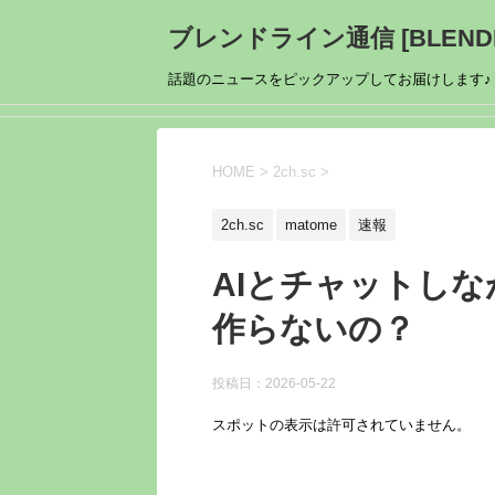
ブレンドライン通信 [BLENDL
話題のニュースをピックアップしてお届けします♪
HOME
>
2ch.sc
>
2ch.sc
matome
速報
AIとチャットし
作らないの？
投稿日：
2026-05-22