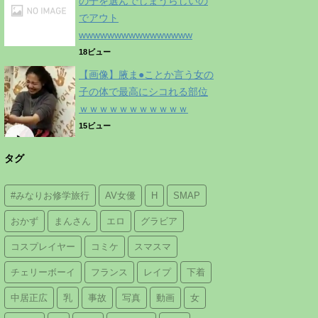
の子を選んでしまうらしいの
でアウト
wwwwwwwwwwwwwwww
18ビュー
【画像】腋ま●ことか言う女の
子の体で最高にシコれる部位
ｗｗｗｗｗｗｗｗｗｗｗ
15ビュー
タグ
#みなりお修学旅行
AV女優
H
SMAP
おかず
まんさん
エロ
グラビア
コスプレイヤー
コミケ
スマスマ
チェリーボーイ
フランス
レイプ
下着
中居正広
乳
事故
写真
動画
女