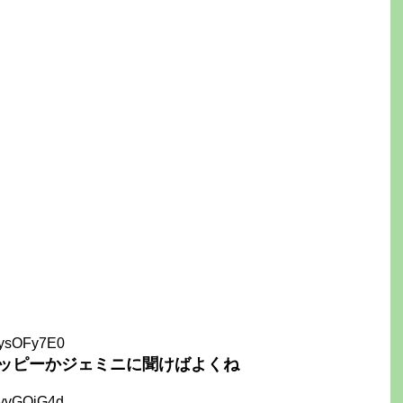
pysOFy7E0
ッピーかジェミニに聞けばよくね
3yvGOiG4d