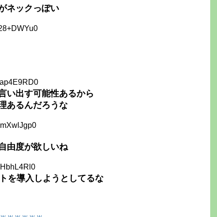
金がネックっぽい
c28+DWYu0
Pap4E9RD0
言い出す可能性あるから
理あるんだろうな
RmXwlJgp0
自由度が欲しいね
wHbhL4Rl0
ットを導入しようとしてるな
ｗｗｗｗｗｗ