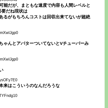
で可能だが、まともな速度で内容も人間レベルと
必要だね現状は
あるがもちろんコストは回収出来てないが超絶
RmXwlJgp0
ちゃんとアバターついてないとVチューバーみ
RmXwlJgp0
い
pysOFy7E0
本来はこういうのなんだろうな
zTYFndg10