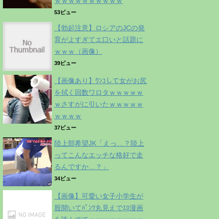
ｗｗｗｗｗｗｗｗｗｗ
53ビュー
【勃起注意】ロシアのJCの発
育がよすぎてエ口いと話題に
ｗｗｗ（画像）
39ビュー
【画像あり】ｳﾝｺして女がお尻
を拭く回数ワロタｗｗｗｗｗ
ｗさすがに引いたｗｗｗｗｗ
ｗｗｗｗ
37ビュー
陸上部希望JK「えっ…？陸上
ってこんなエッチな格好で走
るんですか…？」
34ビュー
【画像】可愛い女子小学生が
股開いてﾊﾟﾝﾂ丸見えでｴﾛ漫画