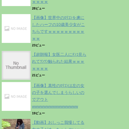
ｗｗｗｗ
28ビュー
【画像】世界中のﾛﾘｺﾝを虜に
したハーフの10歳美少女がこ
ちらですｗｗｗｗｗｗｗｗｗ
ｗｗ
23ビュー
【超朗報】女医二人にﾁﾝｺ見ら
れてﾂﾝﾂﾝ触られた結果ｗｗｗ
ｗｗｗｗ
21ビュー
【画像】真性のﾛﾘｺﾝは左の女
の子を選んでしまうらしいの
でアウト
wwwwwwwwwwwwwwww
19ビュー
【動画】おしっこ我慢してる