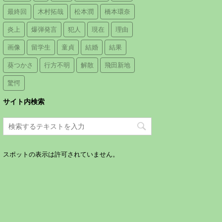
最終回
木村拓哉
松本潤
橋本環奈
炎上
爆弾発言
犯人
現在
理由
画像
留学生
童貞
結婚
結果
葵つかさ
行方不明
解散
飛田新地
驚愕
サイト内検索