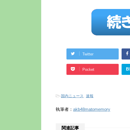
Twitter
B
Pocket
-
国内ニュース
,
速報
執筆者：
akb48matomemory
関連記事