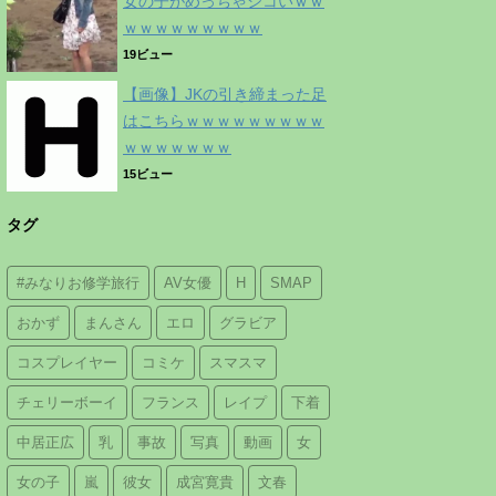
女の子がめっちゃシコいｗｗ
ｗｗｗｗｗｗｗｗｗ
19ビュー
【画像】JKの引き締まった足
はこちらｗｗｗｗｗｗｗｗｗ
ｗｗｗｗｗｗｗ
15ビュー
タグ
#みなりお修学旅行
AV女優
H
SMAP
おかず
まんさん
エロ
グラビア
コスプレイヤー
コミケ
スマスマ
チェリーボーイ
フランス
レイプ
下着
中居正広
乳
事故
写真
動画
女
女の子
嵐
彼女
成宮寛貴
文春