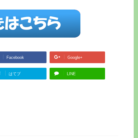
Facebook
Google+
!
はてブ
LINE