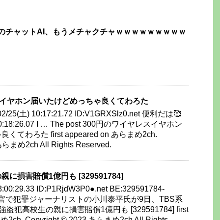
のチャットAI、もうメチャクチャｗｗｗｗｗｗｗｗｗ
スイヤホン届いたけどめっちゃ良くてわろた
/02/25(土) 10:17:21.72 ID:V1GRXSlz0.net 便利だは🥰
) 10:18:26.07 I … The post 300円のワイヤレスイヤホン
わろた first appeared on あらまめ2ch.
あらまめ2ch All Rights Reserved.
損害賠償1億円も [329591784]
23:00:29.33 ID:P1RjdW3P0●.net BE:329591784-
 元警察官で犯罪ジャーナリストの小川泰平氏が9日、TBS系
銀座強盗犯高校生の親に損害賠償1億円も [329591784] first
2ch. Copyright © 2023 あらまめ2ch All Rights