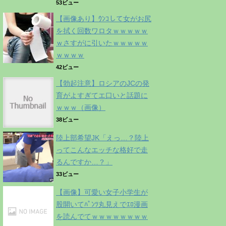
53ビュー
【画像あり】ｳﾝｺして女がお尻
を拭く回数ワロタｗｗｗｗｗ
ｗさすがに引いたｗｗｗｗｗ
ｗｗｗｗ
42ビュー
【勃起注意】ロシアのJCの発
育がよすぎてエ口いと話題に
ｗｗｗ（画像）
38ビュー
陸上部希望JK「えっ…？陸上
ってこんなエッチな格好で走
るんですか…？」
33ビュー
【画像】可愛い女子小学生が
股開いてﾊﾟﾝﾂ丸見えでｴﾛ漫画
を読んでてｗｗｗｗｗｗｗｗ