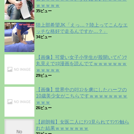
ｗｗｗｗｗ
35ビュー
陸上部希望JK「えっ…？陸上ってこんなエ
ッチな格好で走るんですか…？」
34ビュー
【画像】可愛い女子小学生が股開いてﾊﾟﾝﾂ
丸見えでｴﾛ漫画を読んでてｗｗｗｗｗｗｗ
ｗｗｗｗｗ
29ビュー
【画像】世界中のﾛﾘｺﾝを虜にしたハーフの
10歳美少女がこちらですｗｗｗｗｗｗｗｗ
ｗｗｗ
26ビュー
【超朗報】女医二人にﾁﾝｺ見られてﾂﾝﾂﾝ触ら
れた結果ｗｗｗｗｗｗｗ
21ビュー