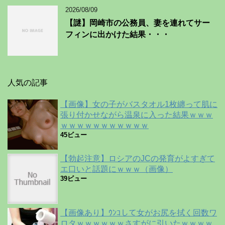
2026/08/09
【謎】岡崎市の公務員、妻を連れてサー
フィンに出かけた結果・・・
人気の記事
【画像】女の子がバスタオル1枚纏って肌に
張り付かせながら温泉に入った結果ｗｗｗ
ｗｗｗｗｗｗｗｗｗｗｗ
45ビュー
【勃起注意】ロシアのJCの発育がよすぎて
エ口いと話題にｗｗｗ（画像）
39ビュー
【画像あり】ｳﾝｺして女がお尻を拭く回数ワ
ロタｗｗｗｗｗｗさすがに引いたｗｗｗｗ