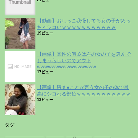
【動画】おしっこ我慢してる女の子がめっ
ちゃシコいｗｗｗｗｗｗｗｗｗｗｗ
19ビュー
【画像】真性のﾛﾘｺﾝは左の女の子を選んで
しまうらしいのでアウト
wwwwwwwwwwwwwwww
17ビュー
【画像】腋ま●ことか言う女の子の体で最
高にシコれる部位ｗｗｗｗｗｗｗｗｗｗｗ
13ビュー
タグ