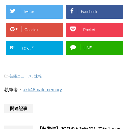
Twitter
Facebook
Google+
Pocket
B!
はてブ
LINE
-
芸能ニュース
,
速報
執筆者：
akb48matomemory
関連記事
【超驚愕】JC(14)とｶｰｾｯｸｽしてたらｗｗ