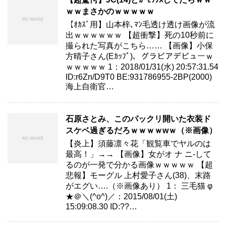
ｗｗまさかのｗｗｗｗｗ
【ｵｶｽﾞ用】山本梓､ﾏﾝ毛透け透け画像が流
出ｗｗｗｗｗｗ 【超衝撃】死の10秒前に
撮られた写真がこちら…… 【画像】小保
方晴子さん(Eｶｯﾌﾟ)、グラビアデビューｗ
ｗｗｗｗｗ 1：2018/01/31(水) 20:57:31.54
ID:r6Zn/D9T0 BE:931786955-2BP(2000)
海上自衛官…
石原さとみ、このパックリ開いた衣装ド
スケベ過ぎるだろｗｗｗｗwｗ（※画像）
【炎上】須藤凛々花「観覧車でヤルのは
最高！」→→ 【画像】女がオ ナ ニ-して
るのが一発で分かる画像ｗｗｗｗｗ 【超
悲報】モーグル 上村愛子さん(38)、末路
がエグい….（※画像あり） 1： 三毛猫 φ
★＠＼(^o^)／：2015/08/01(土)
15:09:08.30 ID:??…