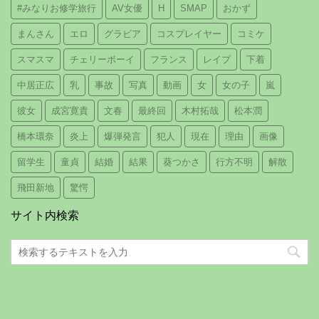
#みなりお修学旅行
AV女優
H
SMAP
おかず
まんさん
エロ
グラビア
コスプレイヤー
コミケ
スマスマ
チェリーボーイ
フランス
レイプ
下着
中居正広
乳
事故
写真
動画
女
女の子
嵐
彼女
成宮寛貴
文春
最終回
木村拓哉
松本潤
橋本環奈
炎上
爆弾発言
犯人
現在
理由
画像
留学生
童貞
結婚
結果
葵つかさ
行方不明
解散
飛田新地
驚愕
サイト内検索