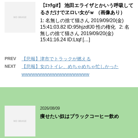
【ｴｯﾁgif】 池田エライザとかいう呼吸して
るさだけでヱロい女がｗ （画像あり）
1: 名無しの捨て猫さん 2019/09/20(金)
15:41:03.82 ID:95hjzdfJ0 性の権化 2: 名
無しの捨て猫さん 2019/09/20(金)
15:41:16.24 ID:Ltqf […]
PREV
【悲報】津市でトラックが燃える
NEXT
【悲報】女のトイレ、めちゃめちゃ忙しかった
wwwwwwwwwwwwwwwwwwww
2026/08/09
痩せたい奴はブラックコーヒー飲め