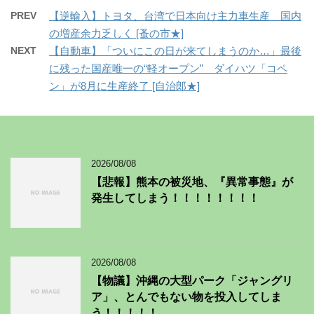
PREV
【逆輸入】トヨタ、台湾で日本向け主力車生産 国内
の増産余力乏しく [蚤の市★]
NEXT
【自動車】「ついにこの日が来てしまうのか…」最後
に残った国産唯一の“軽オープン” ダイハツ「コペ
ン」が8月に生産終了 [自治郎★]
2026/08/08
【悲報】熊本の被災地、『異常事態』が
発生してしまう！！！！！！！！
2026/08/08
【物議】沖縄の大型パーク「ジャングリ
ア」、とんでもない物を投入してしま
う！！！！！