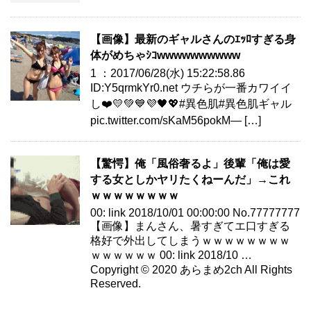
【画像】最新のギャルさんのｴｯﾛすぎる身
体がめちゃｼｺwwwwwwwwww
1 ：2017/06/28(水) 15:22:58.86
ID:Y5qrmkYr0.net ウチらが一番カワイイ
し❤️💛💚💙💜🖤💖#異色肌#異色肌ギャル
pic.twitter.com/sKaM56pokM— […]
【驚愕】俺「風俗奢るよ」後輩「俺は愛
する女としかヤリたくねーんだ」→これ
ｗｗｗｗｗｗｗｗ
00: link 2018/10/01 00:00:00 No.77777777
【画像】まんさん、暑すぎてエ口すぎる
格好で外出してしまうｗｗｗｗｗｗｗｗ
ｗｗｗｗｗｗ 00: link 2018/10 …
Copyright © 2020 あらまめ2ch All Rights
Reserved.