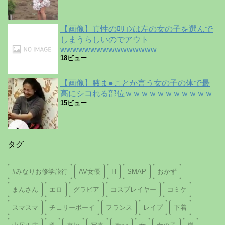
【画像】真性のﾛﾘｺﾝは左の女の子を選んで
しまうらしいのでアウト
wwwwwwwwwwwwwwww
18ビュー
【画像】腋ま●ことか言う女の子の体で最
高にシコれる部位ｗｗｗｗｗｗｗｗｗｗｗ
15ビュー
タグ
#みなりお修学旅行
AV女優
H
SMAP
おかず
まんさん
エロ
グラビア
コスプレイヤー
コミケ
スマスマ
チェリーボーイ
フランス
レイプ
下着