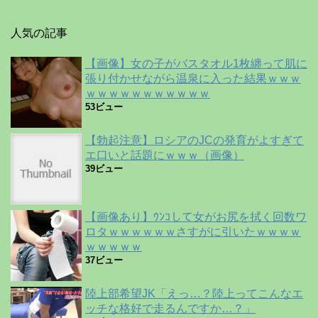
人気の記事
【画像】女の子がバスタオル1枚纏って肌に
張り付かせながら温泉に入った結果ｗｗｗ
ｗｗｗｗｗｗｗｗｗｗｗ
53ビュー
【勃起注意】ロシアのJCの発育がよすぎて
エ口いと話題にｗｗｗ（画像）
39ビュー
【画像あり】ｳﾝｺして女がお尻を拭く回数ワ
ロタｗｗｗｗｗｗさすがに引いたｗｗｗｗ
ｗｗｗｗｗ
37ビュー
陸上部希望JK「えっ…？陸上ってこんなエ
ッチな格好で走るんですか…？」