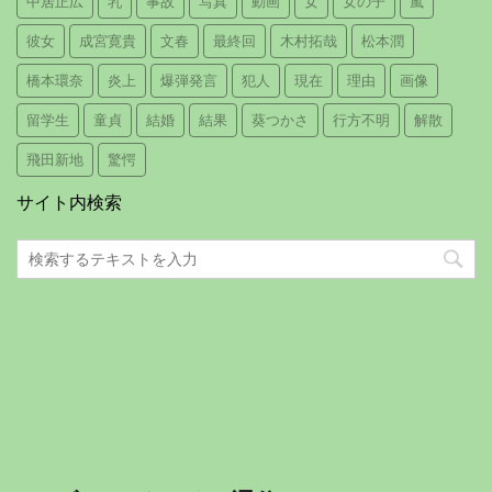
中居正広
乳
事故
写真
動画
女
女の子
嵐
彼女
成宮寛貴
文春
最終回
木村拓哉
松本潤
橋本環奈
炎上
爆弾発言
犯人
現在
理由
画像
留学生
童貞
結婚
結果
葵つかさ
行方不明
解散
飛田新地
驚愕
サイト内検索