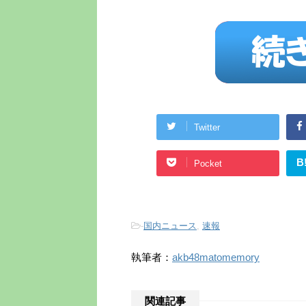
Twitter
B
Pocket
-
国内ニュース
,
速報
執筆者：
akb48matomemory
関連記事