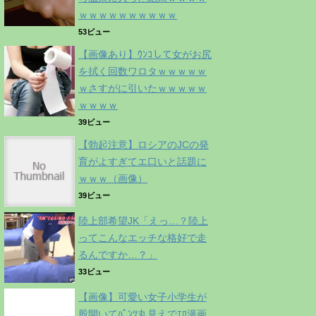
ｗｗｗｗｗｗｗｗｗｗ
53ビュー
【画像あり】ｳﾝｺして女がお尻
を拭く回数ワロタｗｗｗｗｗ
ｗさすがに引いたｗｗｗｗｗ
ｗｗｗｗ
39ビュー
【勃起注意】ロシアのJCの発
育がよすぎてエ口いと話題に
ｗｗｗ（画像）
39ビュー
陸上部希望JK「えっ…？陸上
ってこんなエッチな格好で走
るんですか…？」
33ビュー
【画像】可愛い女子小学生が
股開いてﾊﾟﾝﾂ丸見えでｴﾛ漫画