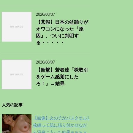
2026/08/07
【悲報】日本の盆踊りが
オワコンになった『原
因』、ついに判明す
る・・・・・
2026/08/07
【衝撃】若者達「株取引
をゲーム感覚にした
ろ！」→結果
人気の記事
【画像】女の子がバスタオル1
枚纏って肌に張り付かせなが
ら温泉に入った結果ｗｗｗｗ