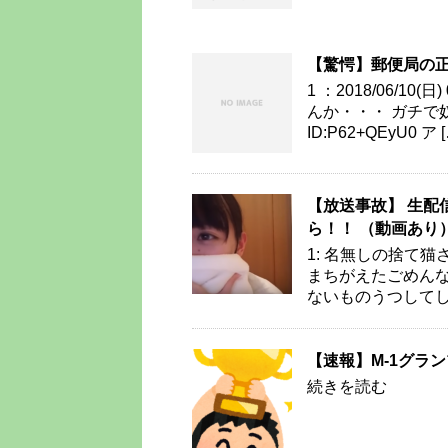
【驚愕】郵便局の
1 ：2018/06/10(
んか・・・ ガチで奴隷やん 
ID:P62+QEyU0 ア [
【放送事故】 生配
ら！！ （動画あり
1: 名無しの捨て猫さん 2
まちがえたごめんな
ないものうつしてしま
【速報】M-1グラ
続きを読む