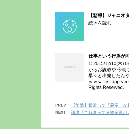
【悲報】ジャニオ
続きを読む
仕事という行為が
1: 2015/12/10(木
からお説教や 今朝
早々と出発したんや 
ｗｗｗ first appear
Rights Reserved.
PREV
【衝撃】横浜市で『異変』が
NEXT
識者「これ食ってる奴全員バ