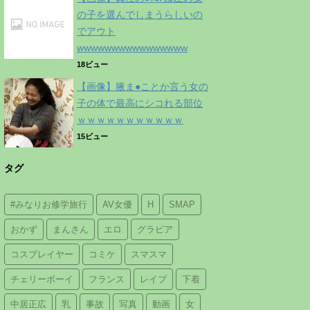
の子を選んでしまうらしいの
でアウト
wwwwwwwwwwwwwwww
18ビュー
【画像】腋ま●ことか言う女の
子の体で最高にシコれる部位
ｗｗｗｗｗｗｗｗｗｗｗ
15ビュー
タグ
#みなりお修学旅行
AV女優
H
SMAP
おかず
まんさん
エロ
グラビア
コスプレイヤー
コミケ
スマスマ
チェリーボーイ
フランス
レイプ
下着
中居正広
乳
事故
写真
動画
女