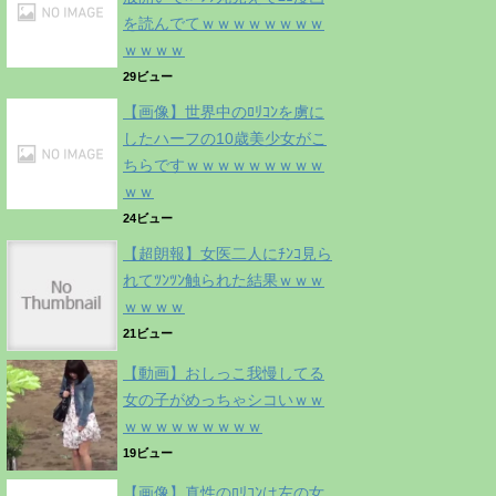
を読んでてｗｗｗｗｗｗｗｗ
ｗｗｗｗ
29ビュー
【画像】世界中のﾛﾘｺﾝを虜に
したハーフの10歳美少女がこ
ちらですｗｗｗｗｗｗｗｗｗ
ｗｗ
24ビュー
【超朗報】女医二人にﾁﾝｺ見ら
れてﾂﾝﾂﾝ触られた結果ｗｗｗ
ｗｗｗｗ
21ビュー
【動画】おしっこ我慢してる
女の子がめっちゃシコいｗｗ
ｗｗｗｗｗｗｗｗｗ
19ビュー
【画像】真性のﾛﾘｺﾝは左の女