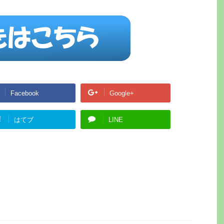
Facebook
Google+
!
はてブ
LINE