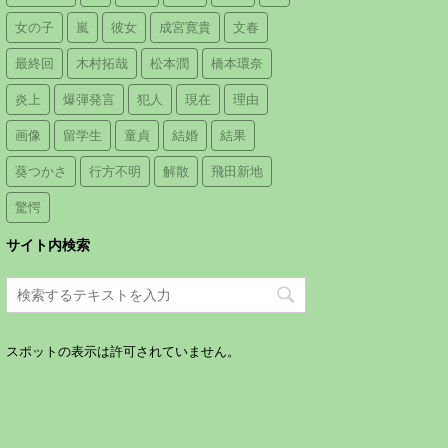
女の子
嵐
彼女
成宮寛貴
文春
最終回
木村拓哉
松本潤
橋本環奈
炎上
爆弾発言
犯人
現在
理由
画像
留学生
童貞
結婚
結果
葵つかさ
行方不明
解散
飛田新地
驚愕
サイト内検索