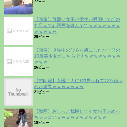
33ビュー
【画像】可愛い女子小学生が股開いてﾊﾟﾝﾂ
丸見えでｴﾛ漫画を読んでてｗｗｗｗｗｗｗ
ｗｗｗｗｗ
29ビュー
【画像】世界中のﾛﾘｺﾝを虜にしたハーフの
10歳美少女がこちらですｗｗｗｗｗｗｗｗ
ｗｗｗ
26ビュー
【超朗報】女医二人にﾁﾝｺ見られてﾂﾝﾂﾝ触ら
れた結果ｗｗｗｗｗｗｗ
21ビュー
【動画】おしっこ我慢してる女の子がめっ
ちゃシコいｗｗｗｗｗｗｗｗｗｗｗ
19ビュー