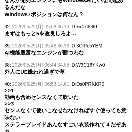
なんか開発エンジンにもWindowsみたいな問題あ
るんだな
Windows7ポジションは何なん？
32:
2026/05/25(月) 05:08:46.13
ID:+x47l83t0
まずはもっと5を改良しろよ…
35:
2026/05/25(月) 05:48:36.33
ID:3OfPc5YEM
AI機能豊富なエンジンが勝つわな
38:
2026/05/25(月) 06:44:34.85
ID:W3C16YKw0
外人にUE嫌われ過ぎで草
40:
2026/05/25(月) 06:53:14.61
ID:Os0PRKKR0
>>1
動画も含めセンスなくて吹いた
>>3
センスなくて使いこなせななければすぐ使っても意
味ない
ステラーブレイドあんなすごい衣装作れて４だぞあ
れ