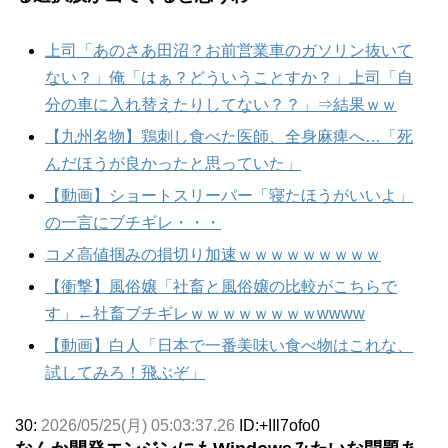
上司「あのさあ田沼？お前営業車のガソリン抜いて
ない？」俺「はぁ？どういうことすか？」上司「自
分の車に入れ替えたりしてない？？」⇒結果ｗｗ
【九州名物】鶏刺し食べた医師、全身麻痺へ…「死
んだほうが良かったと思っていた」
【動画】ショートスリーパー「寝たほうがいいよ」
の一言にブチギレ・・・
コメ高値掴みの損切り加速ｗｗｗｗｗｗｗｗｗ
【衝撃】風俗嬢「社畜と風俗嬢の比較がこちらで
す」←社畜ブチギレｗｗｗｗｗｗｗｗwwww
【動画】白人「日本で一番美味い食べ物はこれな、
試してみろ！飛ぶぞ」
30:
2026/05/25(月) 05:03:37.26
ID:+IIl7ofo0