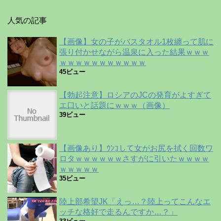
人気の記事
【画像】女の子がバスタオル1枚纏って肌に
張り付かせながら温泉に入った結果ｗｗｗ
ｗｗｗｗｗｗｗｗｗｗｗ
45ビュー
【勃起注意】ロシアのJCの発育がよすぎて
エ口いと話題にｗｗｗ（画像）
39ビュー
【画像あり】ｳﾝｺして女がお尻を拭く回数ワ
ロタｗｗｗｗｗｗさすがに引いたｗｗｗｗ
ｗｗｗｗｗ
35ビュー
陸上部希望JK「えっ…？陸上ってこんなエ
ッチな格好で走るんですか…？」