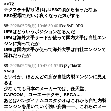
>>72
テクスチャ貼り遅れはUE3の頃から有ったなぁ
SSD登場でだいぶ良くなった気がする
88:
2026/05/25(月) 10:46:30.40
ID:aByFtl0D0
UE6はどういうポジションなるんだ
UE4は海外大手サードが使って国内大手は自社エン
ジンに拘ってたが
UE5は国内大手が使って海外大手は自社エンジンて
流れだったが
89:
2026/05/25(月) 10:47:01.97
ID:jZyTki/O0
>>48
というか、ほとんどの所が自社内製エンジンに見え
るよ
少なくても日本のメーカーでは、任天堂、
CAPCOM、コーエーテクモ、SEGA…、
あとはバンダイナムコスタジオはこれから自社内製
エンジンを用いていく強い姿勢――、これらのメー