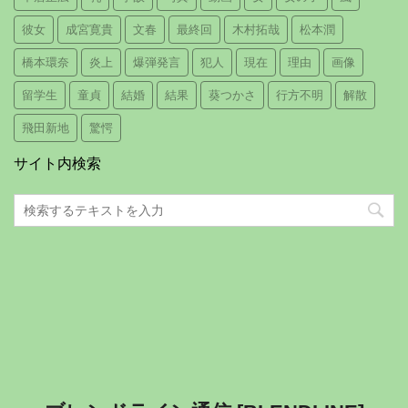
彼女
成宮寛貴
文春
最終回
木村拓哉
松本潤
橋本環奈
炎上
爆弾発言
犯人
現在
理由
画像
留学生
童貞
結婚
結果
葵つかさ
行方不明
解散
飛田新地
驚愕
サイト内検索