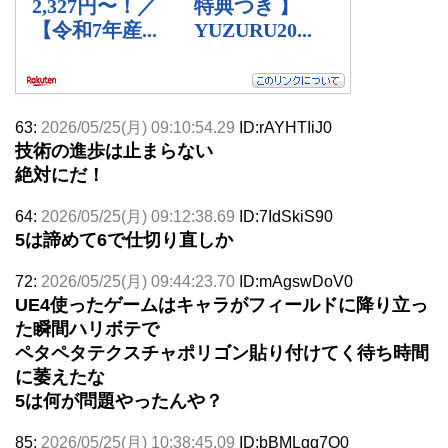
63:
2026/05/25(月) 09:10:54.29
ID:rAYHTIiJ0
技術の進歩は止まらない
絶対にだ！
64:
2026/05/25(月) 09:12:38.69
ID:7IdSkiS90
5は諦めて6で仕切り直しか
72:
2026/05/25(月) 09:44:23.70
ID:mAgswDoV0
UE4使ったゲームはキャラがフィールドに降り立っ
た瞬間ハリボテで
ペタペタテクスチャポリゴン貼り付けてく待ち時間
に萎えたな
5は何が問題やったんや？
85:
2026/05/25(月) 10:38:45.09
ID:bBMLgq7Q0