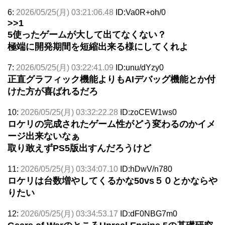
6:
2026/05/25(月) 03:21:06.48
ID:Va0R+oh/0
>>1
5使ったゲームが大して出てなくない？
極端に開発期間を短縮出来る様にしてくれよ
7:
2026/05/25(月) 03:22:41.09
ID:unu/dYzy0
正直グラフィック機能よりもAIデバッグ機能とか付
けた方が喜ばれるだろ
10:
2026/05/25(月) 03:32:22.28
ID:zoCEW1ws0
ロケリの完成されたゲーム性がどう変わるのかイメ
ージ出来ないなぁ
取り敢えずPS5版出すんだろうけど
11:
2026/05/25(月) 03:34:07.10
ID:hDwV/n780
ロケリは台数増やしてくるかな50vs５０とかならや
りたい
12:
2026/05/25(月) 03:34:53.17
ID:dF0NBG7m0