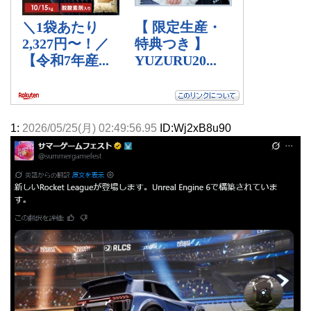
1:
2026/05/25(月) 02:49:56.95
ID:Wj2xB8u90