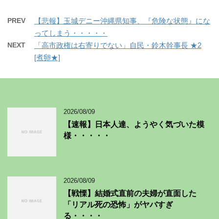
PREV
【悲報】玉城デニー沖縄県知事、『危険な状態』にな
ってしまう・・・・・
NEXT
「高市政権は右寄りでない」自民・鈴木幹事長 ★2
[煮卵★]
2026/08/09
【速報】日本人達、ようやく気づいた模
様・・・・・
2026/08/09
【戦慄】結婚式直前の夫婦が直面した
「リアル死の恐怖」がヤバすぎ
る・・・・