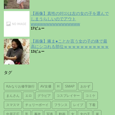
【画像】真性のﾛﾘｺﾝは左の女の子を選んで
しまうらしいのでアウト
wwwwwwwwwwwwwwww
17ビュー
【画像】腋ま●ことか言う女の子の体で最
高にシコれる部位ｗｗｗｗｗｗｗｗｗｗｗ
13ビュー
タグ
#みなりお修学旅行
AV女優
H
SMAP
おかず
まんさん
エロ
グラビア
コスプレイヤー
コミケ
スマスマ
チェリーボーイ
フランス
レイプ
下着
中居正広
乳
事故
写真
動画
女
女の子
嵐