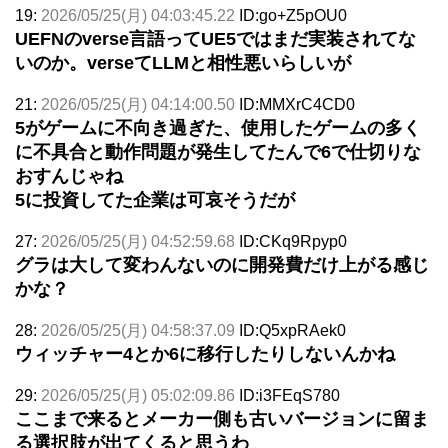
19:
2026/05/25(月) 04:03:45.22
ID:go+Z5pOU0
UEFNのverse言語ってUE5ではまだ実装されてな
いのか。verseてLLMと相性悪いらしいが
21:
2026/05/25(月) 04:14:00.50
ID:MMXrC4CD0
5がゲームに不向き過ぎた、使用したゲームの多く
に不具合と動作問題が発生してたんで6で仕切りな
おすんじゃね
5に投資してた企業は可哀そうだが
27:
2026/05/25(月) 04:52:59.68
ID:CKq9Rpyp0
グラは大して変わんないのに開発費だけ上がる感じ
かな？
28:
2026/05/25(月) 04:58:37.09
ID:Q5xpRAek0
ウィッチャー4とか6に移行したりしないんかね
29:
2026/05/25(月) 05:02:09.86
ID:i3FEqS780
ここまで来るとメーカー側も古いバージョンに留ま
る選択肢が出てくると思うわ