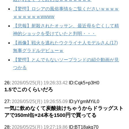
【驚愕】ロシアの風俗事情をご覧くださいｗｗｗｗ
ｗｗｗｗｗｗwwww
【悲報】射殺されたオッサン、最近母を亡くして精
神的ショックを受けていたと判明・・・
【画像】戦火を逃れたウクライナ人モデルさん(17)
無事グラドルデビューｗ
【驚愕】とんでもないソープランドの紹介動画が見
つかる
26:
2026/05/25(月) 19:26:33.42
ID:Cqk5+p3H0
1.5でこのくらいだろ
27:
2026/05/25(月) 19:26:55.09
ID:yYgmMYiL0
一気に飲めなくて炭酸抜けちゃうからドラッグスト
アで350ml缶×24本を1500円で買ってる
28:
2026/05/25(月) 19:27:19.86
ID:BT18akq70