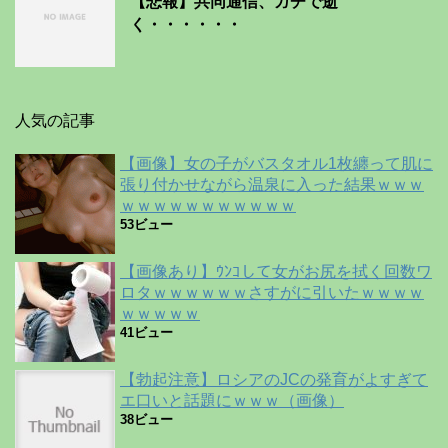
【悲報】共同通信、ガチで逝
く・・・・・・
人気の記事
【画像】女の子がバスタオル1枚纏って肌に
張り付かせながら温泉に入った結果ｗｗｗ
ｗｗｗｗｗｗｗｗｗｗｗ
53ビュー
【画像あり】ｳﾝｺして女がお尻を拭く回数ワ
ロタｗｗｗｗｗｗさすがに引いたｗｗｗｗ
ｗｗｗｗｗ
41ビュー
【勃起注意】ロシアのJCの発育がよすぎて
エ口いと話題にｗｗｗ（画像）
38ビュー