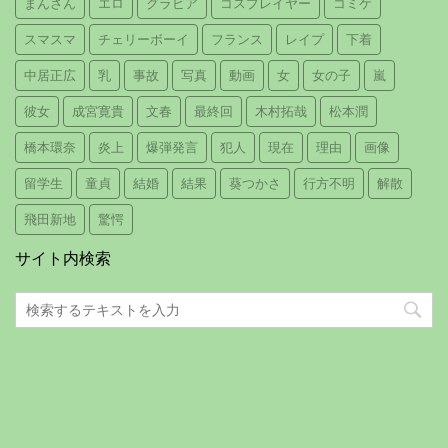
まんさん
エロ
グラビア
コスプレイヤー
コミケ
スマスマ
チェリーボーイ
フランス
レイプ
下着
中居正広
乳
事故
写真
動画
女
女の子
嵐
彼女
成宮寛貴
文春
最終回
木村拓哉
松本潤
橋本環奈
炎上
爆弾発言
犯人
現在
理由
画像
留学生
童貞
結婚
結果
葵つかさ
行方不明
解散
飛田新地
驚愕
サイト内検索