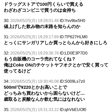
ドラッグストアで100円くらいで買える
わざわざコンビニで買うのは金持ち
30:
2026/05/25(月) 19:28:01.48
ID:Yvv9bx5H0
値上げした飲み物の末路を知らんのか
31:
2026/05/25(月) 19:29:17.69
ID:TP627HLM0
とっくにサンガリアしか買っとらんから好きにしろ
32:
2026/05/25(月) 19:29:38.76
ID:LD0E3P7D0
もう自販機のコーラ売れてなくね？
俺はCoke ONのチケットヤフオクとかで安く買って
使ってるけど
34:
2026/05/25(月) 19:30:40.08
ID:S009Ls7z0
500mlで¥220とかお高いことで
どっちみち買わないから困らないけど…
歳取ると炭酸なんか飲む気にはなれない
35:
2026/05/25(月) 19:31:33.22
ID:qhVbEUOf0