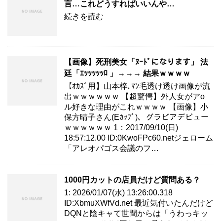
言…これどうすればいいんや…
続きを読む
【画像】死刑美女「ﾇｰﾄﾞになります」 法
廷「ｴｯｯｯｯｯﾛ 」→→→ 結果ｗｗｗｗ
【ｵｶｽﾞ用】山本梓､ﾏﾝ毛透け透け画像が流
出ｗｗｗｗｗｗ 【超驚愕】外人女がアo
ル好きな理由がこれｗｗｗｗ 【画像】小
保方晴子さん(Eｶｯﾌﾟ)、グラビアデビュー
ｗｗｗｗｗｗ 1：2017/09/10(日)
18:57:12.00 ID:0KwoFPc60.netジェローム
「アレオパゴス会議のフ…
1000円カットの店員だけど質問ある？
1: 2026/01/07(水) 13:26:00.318
ID:XbmuXWfVd.net 最近気付いたんだけど
DQNと陰キャて世間からは「うわっキッ