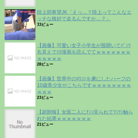
陸上部希望JK「えっ…？陸上ってこんなエ
ッチな格好で走るんですか…？」
33ビュー
【画像】可愛い女子小学生が股開いてﾊﾟﾝﾂ
丸見えでｴﾛ漫画を読んでてｗｗｗｗｗｗｗ
ｗｗｗｗｗ
28ビュー
【画像】世界中のﾛﾘｺﾝを虜にしたハーフの
10歳美少女がこちらですｗｗｗｗｗｗｗｗ
ｗｗｗ
23ビュー
【超朗報】女医二人にﾁﾝｺ見られてﾂﾝﾂﾝ触ら
れた結果ｗｗｗｗｗｗｗ
21ビュー