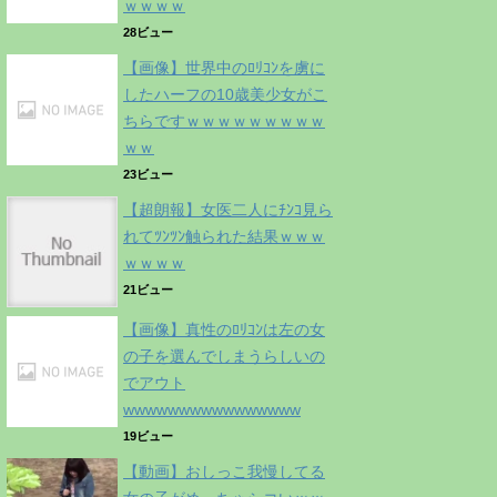
ｗｗｗｗ
28ビュー
【画像】世界中のﾛﾘｺﾝを虜に
したハーフの10歳美少女がこ
ちらですｗｗｗｗｗｗｗｗｗ
ｗｗ
23ビュー
【超朗報】女医二人にﾁﾝｺ見ら
れてﾂﾝﾂﾝ触られた結果ｗｗｗ
ｗｗｗｗ
21ビュー
【画像】真性のﾛﾘｺﾝは左の女
の子を選んでしまうらしいの
でアウト
wwwwwwwwwwwwwwww
19ビュー
【動画】おしっこ我慢してる