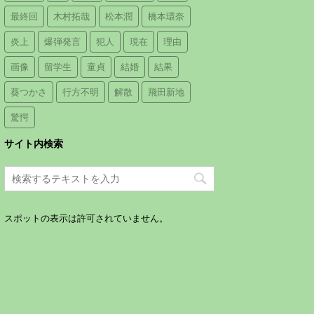
最終回
木村拓哉
松本潤
橋本環奈
炎上
爆弾発言
犯人
現在
理由
画像
留学生
童貞
結婚
結果
葵つかさ
行方不明
解散
飛田新地
驚愕
サイト内検索