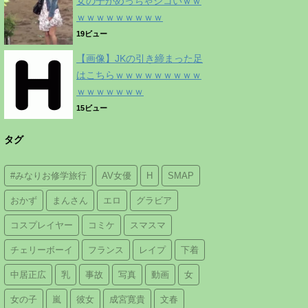
女の子がめっちゃシコいｗｗ
ｗｗｗｗｗｗｗｗｗ
19ビュー
【画像】JKの引き締まった足
はこちらｗｗｗｗｗｗｗｗｗ
ｗｗｗｗｗｗｗ
15ビュー
タグ
#みなりお修学旅行
AV女優
H
SMAP
おかず
まんさん
エロ
グラビア
コスプレイヤー
コミケ
スマスマ
チェリーボーイ
フランス
レイプ
下着
中居正広
乳
事故
写真
動画
女
女の子
嵐
彼女
成宮寛貴
文春