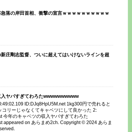
率急落の岸田首相、衝撃の宣言ｗｗｗｗｗｗｗｗｗｗ
の新庄剛志監督、ついに超えてはいけないラインを超
入ヤバすぎてわろたwwwwwwwwww
 20:49:02.109 ID:DJq8HpU5M.net 1kg300円で売れると
ッコリーじゃなくてキャベツにして良かった 2:
he post 今年のキャベツの収入ヤバすぎてわろた
t appeared on あらまめ2ch. Copyright © 2024 あらま
served.