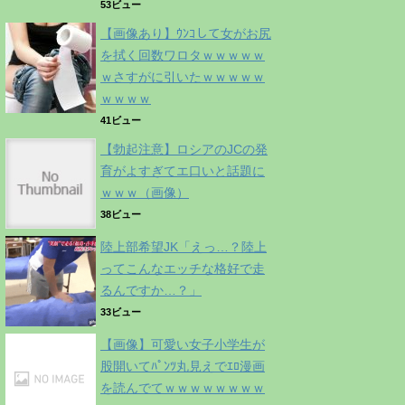
53ビュー
【画像あり】ｳﾝｺして女がお尻
を拭く回数ワロタｗｗｗｗｗ
ｗさすがに引いたｗｗｗｗｗ
ｗｗｗｗ
41ビュー
【勃起注意】ロシアのJCの発
育がよすぎてエ口いと話題に
ｗｗｗ（画像）
38ビュー
陸上部希望JK「えっ…？陸上
ってこんなエッチな格好で走
るんですか…？」
33ビュー
【画像】可愛い女子小学生が
股開いてﾊﾟﾝﾂ丸見えでｴﾛ漫画
を読んでてｗｗｗｗｗｗｗｗ