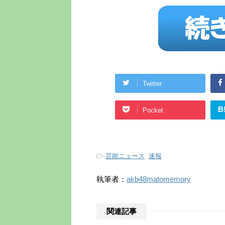
Twitter
B
Pocket
-
芸能ニュース
,
速報
執筆者：
akb48matomemory
関連記事