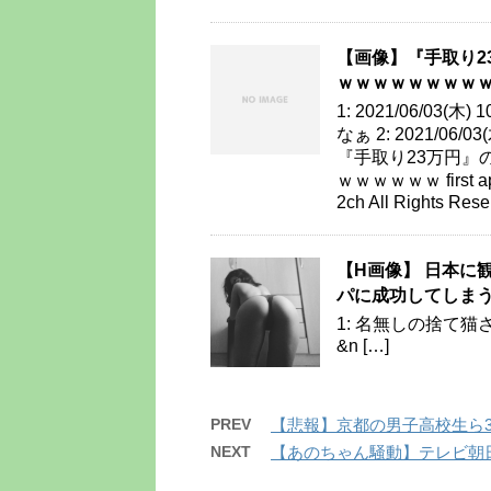
【画像】『手取り2
ｗｗｗｗｗｗｗｗ
1: 2021/06/03(木
なぁ 2: 2021/06/03
『手取り23万円』
ｗｗｗｗｗｗ first ap
2ch All Rights Rese
【H画像】 日本に
パに成功してしまう!
1: 名無しの捨て猫さん 
&n […]
PREV
【悲報】京都の男子高校生ら
NEXT
【あのちゃん騒動】テレビ朝