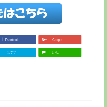
Facebook
Google+
!
はてブ
LINE