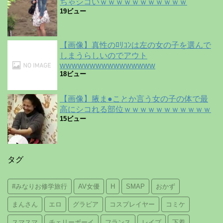
ちゃシコいｗｗｗｗｗｗｗｗｗｗｗ
19ビュー
【画像】真性のﾛﾘｺﾝは左の女の子を選んで
しまうらしいのでアウト
wwwwwwwwwwwwwwww
18ビュー
【画像】腋ま●ことか言う女の子の体で最
高にシコれる部位ｗｗｗｗｗｗｗｗｗｗｗ
15ビュー
タグ
#みなりお修学旅行
AV女優
H
SMAP
おかず
まんさん
エロ
グラビア
コスプレイヤー
コミケ
スマスマ
チェリーボーイ
フランス
レイプ
下着