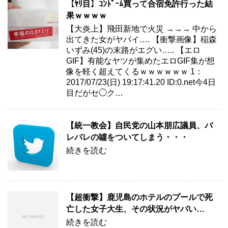
【ﾔﾘ目】ｺﾝﾄﾞｰﾑ買って合宿免許行った結
果ｗｗｗｗ
【大炎上】飛田新地で火災 →→→ 中から
出てきた女がヤバイ…. 【衝撃画像】稲森
いずみ(45)の末路がエグい….. 【エロ
GIF】有能なヤツが集めたエロGIF集が想
像を軽く超えてくるｗｗｗｗｗｗ 1：
2017/07/23(日) 19:17:41.20 ID:0.net今4日
目だがセ◯ク…
【統一教会】自民党の山本朋広議員、バ
レバレの噓をついてしまう・・・
続きを読む
【超衝撃】鹿児島のホテルのプールで死
亡した女子大生、その状況がヤバい…
続きを読む