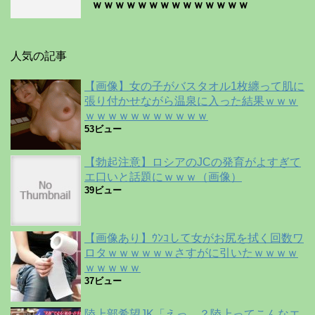
ｗｗｗｗｗｗｗｗｗｗｗｗｗｗ
人気の記事
【画像】女の子がバスタオル1枚纏って肌に
張り付かせながら温泉に入った結果ｗｗｗ
ｗｗｗｗｗｗｗｗｗｗｗ
53ビュー
【勃起注意】ロシアのJCの発育がよすぎて
エ口いと話題にｗｗｗ（画像）
39ビュー
【画像あり】ｳﾝｺして女がお尻を拭く回数ワ
ロタｗｗｗｗｗｗさすがに引いたｗｗｗｗ
ｗｗｗｗｗ
37ビュー
陸上部希望JK「えっ…？陸上ってこんなエ