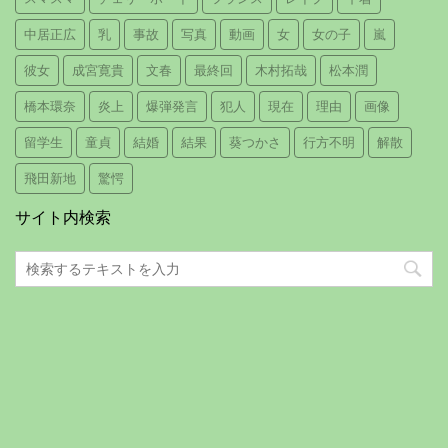
中居正広
乳
事故
写真
動画
女
女の子
嵐
彼女
成宮寛貴
文春
最終回
木村拓哉
松本潤
橋本環奈
炎上
爆弾発言
犯人
現在
理由
画像
留学生
童貞
結婚
結果
葵つかさ
行方不明
解散
飛田新地
驚愕
サイト内検索