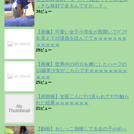
ッチな格好で走るんですか…？」
34ビュー
【画像】可愛い女子小学生が股開いてﾊﾟﾝﾂ
丸見えでｴﾛ漫画を読んでてｗｗｗｗｗｗｗ
ｗｗｗｗｗ
29ビュー
【画像】世界中のﾛﾘｺﾝを虜にしたハーフの
10歳美少女がこちらですｗｗｗｗｗｗｗｗ
ｗｗｗ
25ビュー
【超朗報】女医二人にﾁﾝｺ見られてﾂﾝﾂﾝ触ら
れた結果ｗｗｗｗｗｗｗ
21ビュー
【動画】おしっこ我慢してる女の子がめっ