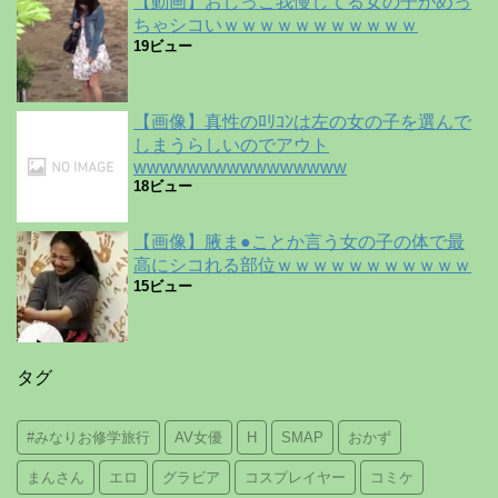
【動画】おしっこ我慢してる女の子がめっ
ちゃシコいｗｗｗｗｗｗｗｗｗｗｗ
19ビュー
【画像】真性のﾛﾘｺﾝは左の女の子を選んで
しまうらしいのでアウト
wwwwwwwwwwwwwwww
18ビュー
【画像】腋ま●ことか言う女の子の体で最
高にシコれる部位ｗｗｗｗｗｗｗｗｗｗｗ
15ビュー
タグ
#みなりお修学旅行
AV女優
H
SMAP
おかず
まんさん
エロ
グラビア
コスプレイヤー
コミケ