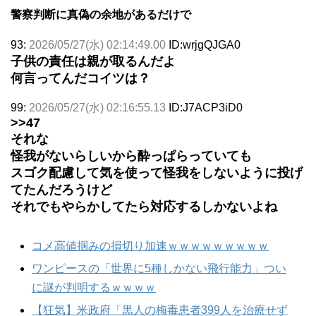
警察判断に真偽の余地があるだけで
93:
2026/05/27(水) 02:14:49.00
ID:wrjgQJGA0
子供の責任は親が取るんだよ
何言ってんだコイツは？
99:
2026/05/27(水) 02:16:55.13
ID:J7ACP3iD0
>>47
それな
怪我がないらしいから酔っぱらっていても
スゴク配慮して気を使って怪我をしないように投げ
てたんだろうけど
それでもやらかしてたら対応するしかないよね
コメ高値掴みの損切り加速ｗｗｗｗｗｗｗｗｗ
ワンピースの「世界に5種しかない飛行能力」つい
に謎が判明するｗｗｗｗ
【狂気】米政府「黒人の梅毒患者399人を治療せず