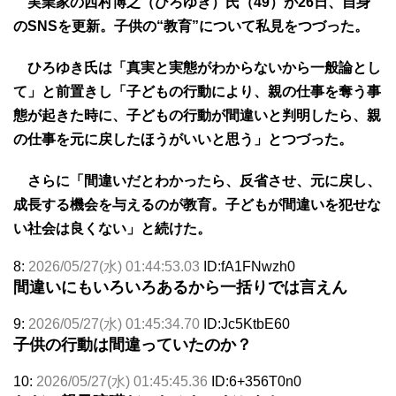
実業家の西村博之（ひろゆき）氏（49）が26日、自身
のSNSを更新。子供の“教育”について私見をつづった。
ひろゆき氏は「真実と実態がわからないから一般論とし
て」と前置きし「子どもの行動により、親の仕事を奪う事
態が起きた時に、子どもの行動が間違いと判明したら、親
の仕事を元に戻したほうがいいと思う」とつづった。
さらに「間違いだとわかったら、反省させ、元に戻し、
成長する機会を与えるのが教育。子どもが間違いを犯せな
い社会は良くない」と続けた。
8:
2026/05/27(水) 01:44:53.03
ID:fA1FNwzh0
間違いにもいろいろあるから一括りでは言えん
9:
2026/05/27(水) 01:45:34.70
ID:Jc5KtbE60
子供の行動は間違っていたのか？
10:
2026/05/27(水) 01:45:45.36
ID:6+356T0n0