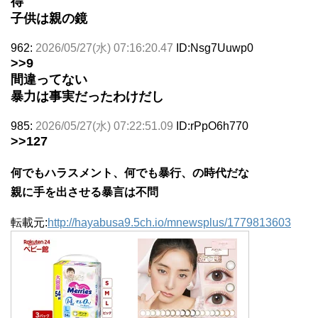
得
子供は親の鏡
962:
2026/05/27(水) 07:16:20.47
ID:Nsg7Uuwp0
>>9
間違ってない
暴力は事実だったわけだし
985:
2026/05/27(水) 07:22:51.09
ID:rPpO6h770
>>127
何でもハラスメント、何でも暴行、の時代だな
親に手を出させる暴言は不問
転載元:
http://hayabusa9.5ch.io/mnewsplus/1779813603