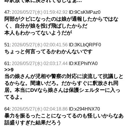
即釈放で家に戻されてるしなぁ…
47:
2026/05/27(水) 01:59:42.92
ID:9CsKMPaz0
阿部がクビになったのは娘が通報したからではな
く、自分が娘を投げ飛ばしたからだ
本人もわかってないようだが
51:
2026/05/27(水) 02:00:41.56
ID:3KLbQRPF0
ちょっと何言ってるかわかんないです
61:
2026/05/27(水) 02:03:17.44
ID:KEPhifYA0
>>9
当の娘さんが児相や警察の対応に涙流して抗議しと
るからな。間違いだろ。だからすぐに釈放され同
居。本当にDVなら娘さんは保護シェルターに入っ
てるよ。
64:
2026/05/27(水) 02:04:18.86
ID:x294HNX70
暴力を振るったことになってるのも怪しいからなあ
話盛りすぎた結果だろう