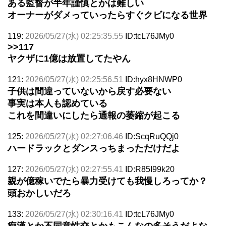
ある監督が半年謹慎とかは難しい
オーナーがダメっていったらすぐクビになる世界
119:
2026/05/27(水) 02:25:35.55
ID:tcL76JMy0
>>117
ヤクザに1億は放置してたやん
121:
2026/05/27(水) 02:25:56.51
ID:hyx8HNWP0
子供は間違っていないから戻す必要ない
事実は本人も認めている
これを間違いにしたら通報の萎縮が起こる
125:
2026/05/27(水) 02:27:06.46
ID:ScqRuQQj0
ハードラックとダンスっちまっただけだよ
127:
2026/05/27(水) 02:27:55.41
ID:R85I99k20
親が億稼いでたら暴力受けても我慢しろってか？
頭おかしいだろ
133:
2026/05/27(水) 02:30:16.41
ID:tcL76JMy0
痴漢とか不同意性交とかもこんなの多そうだよな