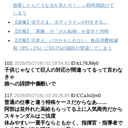
放置したらどうなるか見たろ！」→40年間続けて
しまう
【画像】佳子さま、ボディラインがHすぎる…
【悲報】「果糖」が「がん転移」を促すと判明
【悲報】日本人、バカかもしれない。食品消費税減
税（8%→1%）に93.2%の国民が賛成してしまう
103:
2026/05/27(水) 02:18:54.93
ID:tcL76JMy0
子供じゃなくて巨人の対応が間違ってるって言わな
きゃ
娘への誹謗中傷酷いで
117:
2026/05/27(水) 02:24:26.65
ID:CCaJo2jm0
普通の仕事と違う特殊ケースだからなあ……
阿部は並外れた高給もらってる上に人気商売だから
スキャンダルはご法度
休みやすい一選手ならともかく、指揮官・指導者で