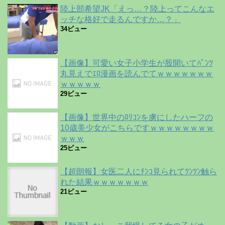
陸上部希望JK「えっ…？陸上ってこんなエ
ッチな格好で走るんですか…？」
34ビュー
【画像】可愛い女子小学生が股開いてﾊﾟﾝﾂ
丸見えでｴﾛ漫画を読んでてｗｗｗｗｗｗｗ
ｗｗｗｗｗ
29ビュー
【画像】世界中のﾛﾘｺﾝを虜にしたハーフの
10歳美少女がこちらですｗｗｗｗｗｗｗｗ
ｗｗｗ
25ビュー
【超朗報】女医二人にﾁﾝｺ見られてﾂﾝﾂﾝ触ら
れた結果ｗｗｗｗｗｗｗ
21ビュー