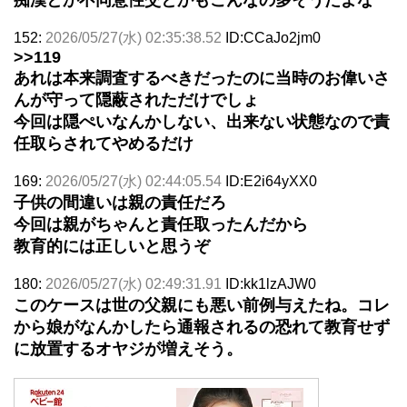
152:
2026/05/27(水) 02:35:38.52
ID:CCaJo2jm0
>>119
あれは本来調査するべきだったのに当時のお偉いさ
んが守って隠蔽されただけでしょ
今回は隠ぺいなんかしない、出来ない状態なので責
任取らされてやめるだけ
169:
2026/05/27(水) 02:44:05.54
ID:E2i64yXX0
子供の間違いは親の責任だろ
今回は親がちゃんと責任取ったんだから
教育的には正しいと思うぞ
180:
2026/05/27(水) 02:49:31.91
ID:kk1lzAJW0
このケースは世の父親にも悪い前例与えたね。コレ
から娘がなんかしたら通報されるの恐れて教育せず
に放置するオヤジが増えそう。