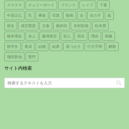
スマスマ
チェリーボーイ
フランス
レイプ
下着
中居正広
乳
事故
写真
動画
女
女の子
嵐
彼女
成宮寛貴
文春
最終回
木村拓哉
松本潤
橋本環奈
炎上
爆弾発言
犯人
現在
理由
画像
留学生
童貞
結婚
結果
葵つかさ
行方不明
解散
飛田新地
驚愕
サイト内検索