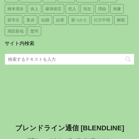
橋本環奈
炎上
爆弾発言
犯人
現在
理由
画像
留学生
童貞
結婚
結果
葵つかさ
行方不明
解散
飛田新地
驚愕
サイト内検索
ブレンドライン通信 [BLENDLINE]