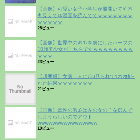
【画像】可愛い女子小学生が股開いてﾊﾟﾝﾂ
丸見えでｴﾛ漫画を読んでてｗｗｗｗｗｗｗ
ｗｗｗｗｗ
28ビュー
【画像】世界中のﾛﾘｺﾝを虜にしたハーフの
10歳美少女がこちらですｗｗｗｗｗｗｗｗ
ｗｗｗ
23ビュー
【超朗報】女医二人にﾁﾝｺ見られてﾂﾝﾂﾝ触ら
れた結果ｗｗｗｗｗｗｗ
21ビュー
【画像】真性のﾛﾘｺﾝは左の女の子を選んで
しまうらしいのでアウト
wwwwwwwwwwwwwwww
19ビュー