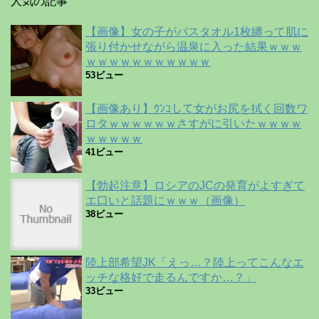
人気の記事
【画像】女の子がバスタオル1枚纏って肌に
張り付かせながら温泉に入った結果ｗｗｗ
ｗｗｗｗｗｗｗｗｗｗｗ
53ビュー
【画像あり】ｳﾝｺして女がお尻を拭く回数ワ
ロタｗｗｗｗｗｗさすがに引いたｗｗｗｗ
ｗｗｗｗｗ
41ビュー
【勃起注意】ロシアのJCの発育がよすぎて
エ口いと話題にｗｗｗ（画像）
38ビュー
陸上部希望JK「えっ…？陸上ってこんなエ
ッチな格好で走るんですか…？」
33ビュー