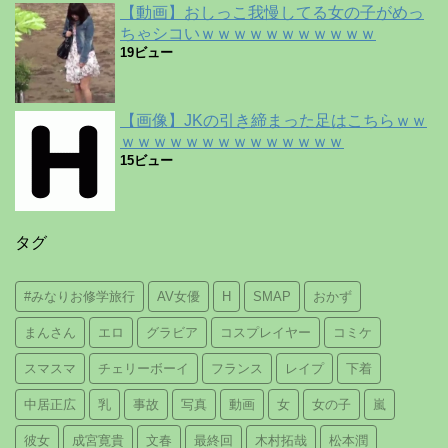
【動画】おしっこ我慢してる女の子がめっ
ちゃシコいｗｗｗｗｗｗｗｗｗｗｗ
19ビュー
【画像】JKの引き締まった足はこちらｗｗ
ｗｗｗｗｗｗｗｗｗｗｗｗｗｗ
15ビュー
タグ
#みなりお修学旅行
AV女優
H
SMAP
おかず
まんさん
エロ
グラビア
コスプレイヤー
コミケ
スマスマ
チェリーボーイ
フランス
レイプ
下着
中居正広
乳
事故
写真
動画
女
女の子
嵐
彼女
成宮寛貴
文春
最終回
木村拓哉
松本潤