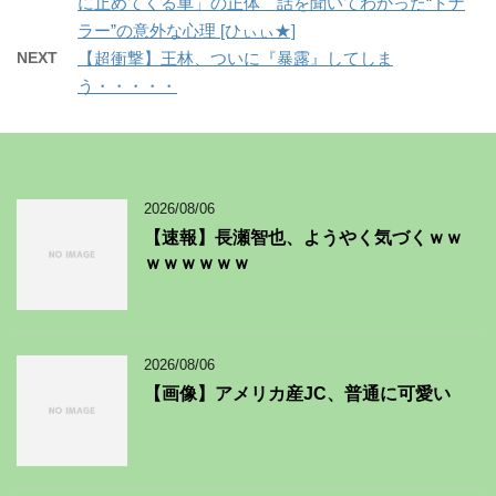
に止めてくる車」の正体 話を聞いてわかった“トナ
ラー”の意外な心理 [ひぃぃ★]
NEXT
【超衝撃】王林、ついに『暴露』してしま
う・・・・・
2026/08/06
【速報】長瀬智也、ようやく気づくｗｗ
ｗｗｗｗｗｗ
2026/08/06
【画像】アメリカ産JC、普通に可愛い