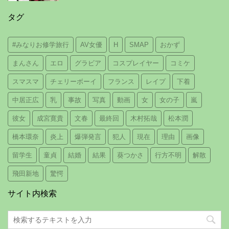
タグ
#みなりお修学旅行
AV女優
H
SMAP
おかず
まんさん
エロ
グラビア
コスプレイヤー
コミケ
スマスマ
チェリーボーイ
フランス
レイプ
下着
中居正広
乳
事故
写真
動画
女
女の子
嵐
彼女
成宮寛貴
文春
最終回
木村拓哉
松本潤
橋本環奈
炎上
爆弾発言
犯人
現在
理由
画像
留学生
童貞
結婚
結果
葵つかさ
行方不明
解散
飛田新地
驚愕
サイト内検索