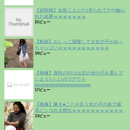
【超朗報】女医二人にﾁﾝｺ見られてﾂﾝﾂﾝ触ら
れた結果ｗｗｗｗｗｗｗ
21ビュー
【動画】おしっこ我慢してる女の子がめっ
ちゃシコいｗｗｗｗｗｗｗｗｗｗｗ
19ビュー
【画像】真性のﾛﾘｺﾝは左の女の子を選んで
しまうらしいのでアウト
wwwwwwwwwwwwwwww
17ビュー
【画像】腋ま●ことか言う女の子の体で最
高にシコれる部位ｗｗｗｗｗｗｗｗｗｗｗ
13ビュー