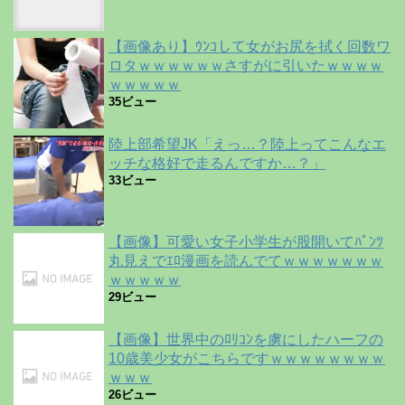
【画像あり】ｳﾝｺして女がお尻を拭く回数ワ
ロタｗｗｗｗｗｗさすがに引いたｗｗｗｗ
ｗｗｗｗｗ
35ビュー
陸上部希望JK「えっ…？陸上ってこんなエ
ッチな格好で走るんですか…？」
33ビュー
【画像】可愛い女子小学生が股開いてﾊﾟﾝﾂ
丸見えでｴﾛ漫画を読んでてｗｗｗｗｗｗｗ
ｗｗｗｗｗ
29ビュー
【画像】世界中のﾛﾘｺﾝを虜にしたハーフの
10歳美少女がこちらですｗｗｗｗｗｗｗｗ
ｗｗｗ
26ビュー