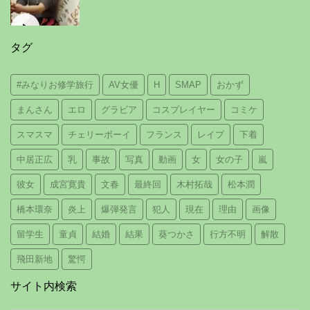
タグ
#みなりお修学旅行
AV女優
H
SMAP
おかず
まんさん
エロ
グラビア
コスプレイヤー
コミケ
スマスマ
チェリーボーイ
フランス
レイプ
下着
中居正広
乳
事故
写真
動画
女
女の子
嵐
彼女
成宮寛貴
文春
最終回
木村拓哉
松本潤
橋本環奈
炎上
爆弾発言
犯人
現在
理由
画像
留学生
童貞
結婚
結果
葵つかさ
行方不明
解散
飛田新地
驚愕
サイト内検索