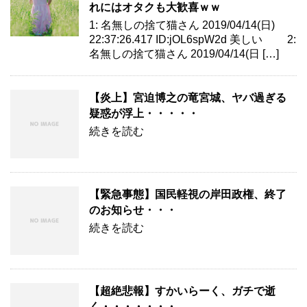
れにはオタクも大歓喜ｗｗ
1: 名無しの捨て猫さん 2019/04/14(日)
22:37:26.417 ID:jOL6spW2d 美しい 2:
名無しの捨て猫さん 2019/04/14(日 […]
【炎上】宮迫博之の竜宮城、ヤバ過ぎる
疑惑が浮上・・・・・
続きを読む
【緊急事態】国民軽視の岸田政権、終了
のお知らせ・・・
続きを読む
【超絶悲報】すかいらーく、ガチで逝
く・・・・・・・