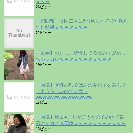
ｗｗｗ
26ビュー
【超朗報】女医二人にﾁﾝｺ見られてﾂﾝﾂﾝ触ら
れた結果ｗｗｗｗｗｗｗ
21ビュー
【動画】おしっこ我慢してる女の子がめっ
ちゃシコいｗｗｗｗｗｗｗｗｗｗｗ
19ビュー
【画像】真性のﾛﾘｺﾝは左の女の子を選んで
しまうらしいのでアウト
wwwwwwwwwwwwwwww
17ビュー
【画像】腋ま●ことか言う女の子の体で最
高にシコれる部位ｗｗｗｗｗｗｗｗｗｗｗ
13ビュー