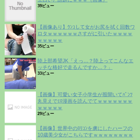
39ビュー
【画像あり】ｳﾝｺして女がお尻を拭く回数ワ
ロタｗｗｗｗｗｗさすがに引いたｗｗｗｗ
ｗｗｗｗｗ
35ビュー
陸上部希望JK「えっ…？陸上ってこんなエ
ッチな格好で走るんですか…？」
33ビュー
【画像】可愛い女子小学生が股開いてﾊﾟﾝﾂ
丸見えでｴﾛ漫画を読んでてｗｗｗｗｗｗｗ
ｗｗｗｗｗ
29ビュー
【画像】世界中のﾛﾘｺﾝを虜にしたハーフの
10歳美少女がこちらですｗｗｗｗｗｗｗｗ