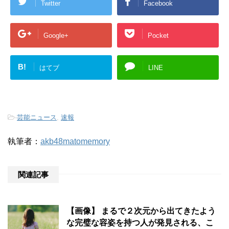
Twitter
Facebook
Google+
Pocket
B!
はてブ
LINE
-
芸能ニュース
,
速報
執筆者：
akb48matomemory
関連記事
【画像】 まるで２次元から出てきたよう
な完璧な容姿を持つ人が発見される、こ