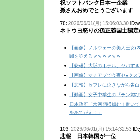
祝ソフトバンク日本一企業
孫さんおめでとうございます
78:
2026/06/01(月) 15:06:03.30
ID:
ネトウヨ怒りの孫正義国士認定
【画像】ノルウェーの美人王女(2
闘を称えるｗｗｗｗｗｗ
【悲報】大阪のホテル、ヤバすぎ
【画像】マチアプで今夜セ●クス
【悲報】セフレに泣きながら告白
【動画】女子中学生の『チン媚びダ
日本政府「氷河期様頼む！働いて
をあてがえ！」
103:
2026/06/01(月) 15:14:32.53
ID
悲報 日本韓国が一位