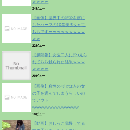
ｗｗｗｗ
24ビュー
【画像】世界中のﾛﾘｺﾝを虜に
したハーフの10歳美少女がこ
ちらですｗｗｗｗｗｗｗｗｗ
ｗｗ
22ビュー
【超朗報】女医二人にﾁﾝｺ見ら
れてﾂﾝﾂﾝ触られた結果ｗｗｗ
ｗｗｗｗ
20ビュー
【画像】真性のﾛﾘｺﾝは左の女
の子を選んでしまうらしいの
でアウト
wwwwwwwwwwwwwwww
18ビュー
【動画】おしっこ我慢してる