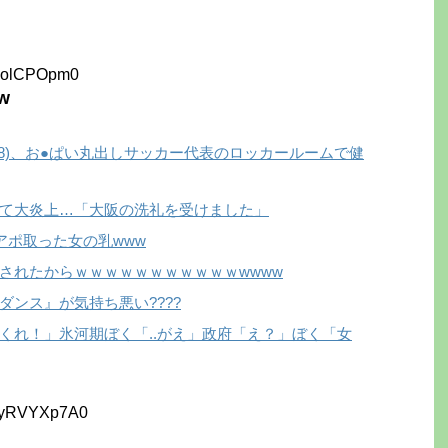
wolCPOpm0
w
8)、お●ぱい丸出しサッカー代表のロッカールームで健
て大炎上…「大阪の洗礼を受けました」
アポ取った女の乳www
されたからｗｗｗｗｗｗｗｗｗｗｗwwww
ンス』が気持ち悪い????
くれ！」氷河期ぼく「..がえ」政府「え？」ぼく「女
:yRVYXp7A0