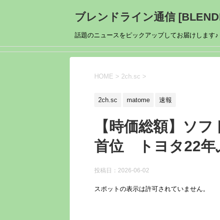
ブレンドライン通信 [BLENDL
話題のニュースをピックアップしてお届けします♪
HOME
>
2ch.sc
>
2ch.sc
matome
速報
【時価総額】ソフ
首位 トヨタ22年
投稿日：
2026-06-02