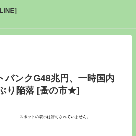
INE]
トバンクG48兆円、一時国内
ぶり陥落 [蚤の市★]