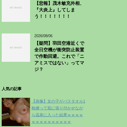
【悲報】茂木敏充外相、
『大炎上』してしま
う！！！！！！！
2026/08/06
【疑問】羽田空港近くで
全日空機が衝突防止装置
で作動回避。これで「ニ
アミスではない」ってマ
ジ？
人気の記事
【画像】女の子がバスタオル1
枚纏って肌に張り付かせなが
ら温泉に入った結果ｗｗｗｗ
ｗｗｗｗｗｗｗｗｗｗ