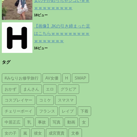
女の子がめっちゃシコいｗｗ
ｗｗｗｗｗｗｗｗｗ
18ビュー
【画像】JKの引き締まった足
はこちらｗｗｗｗｗｗｗｗｗ
ｗｗｗｗｗｗｗ
16ビュー
タグ
#みなりお修学旅行
AV女優
H
SMAP
おかず
まんさん
エロ
グラビア
コスプレイヤー
コミケ
スマスマ
チェリーボーイ
フランス
レイプ
下着
中居正広
乳
事故
写真
動画
女
女の子
嵐
彼女
成宮寛貴
文春