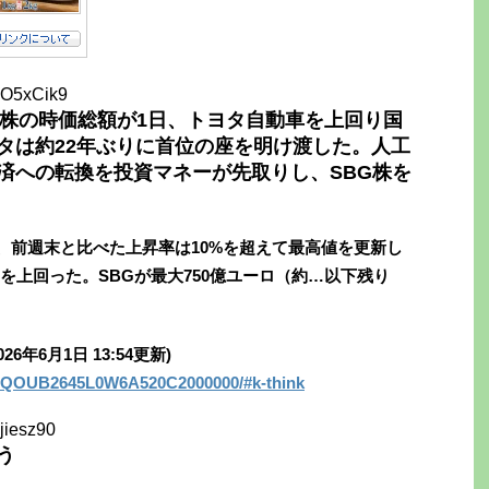
DO5xCik9
）株の時価総額が1日、トヨタ自動車を上回り国
タは約22年ぶりに首位の座を明け渡した。人工
経済への転換を投資マネーが先取りし、SBG株を
、前週末と比べた上昇率は10%を超えて最高値を更新し
を上回った。SBGが最大750億ユーロ（約…以下残り
26年6月1日 13:54更新)
GXZQOUB2645L0W6A520C2000000/#k-think
jiesz90
う