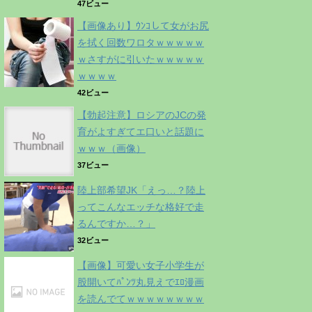
47ビュー
【画像あり】ｳﾝｺして女がお尻
を拭く回数ワロタｗｗｗｗｗ
ｗさすがに引いたｗｗｗｗｗ
ｗｗｗｗ
42ビュー
【勃起注意】ロシアのJCの発
育がよすぎてエ口いと話題に
ｗｗｗ（画像）
37ビュー
陸上部希望JK「えっ…？陸上
ってこんなエッチな格好で走
るんですか…？」
32ビュー
【画像】可愛い女子小学生が
股開いてﾊﾟﾝﾂ丸見えでｴﾛ漫画
を読んでてｗｗｗｗｗｗｗｗ