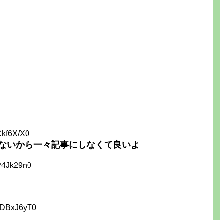
Ckf6X/X0
ないから一々記事にしなくて良いよ
P4Jk29n0
KDBxJ6yT0