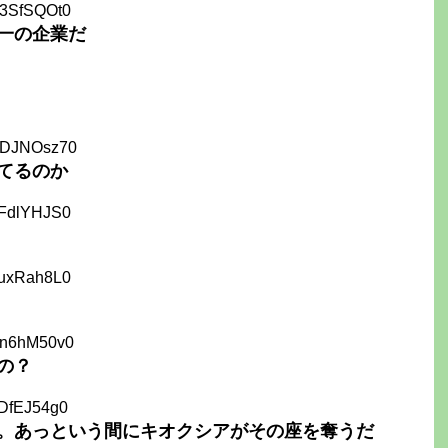
S3SfSQOt0
一の企業だ
ADJNOsz70
てるのか
2FdlYHJS0
1uxRah8L0
Bn6hM50v0
の？
0DfEJ54g0
。あっという間にキオクシアがその座を奪うだ