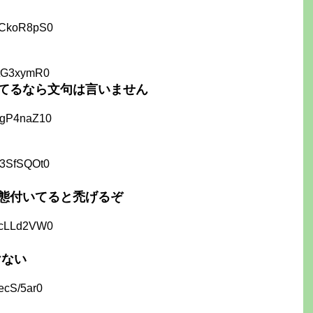
2CkoR8pS0
ktG3xymR0
てるなら文句は言いません
SgP4naZ10
S3SfSQOt0
態付いてると禿げるぞ
ecLLd2VW0
けない
ecS/5ar0