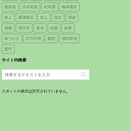
最終回
木村拓哉
松本潤
橋本環奈
炎上
爆弾発言
犯人
現在
理由
画像
留学生
童貞
結婚
結果
葵つかさ
行方不明
解散
飛田新地
驚愕
サイト内検索