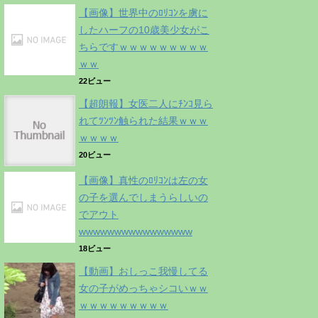
【画像】世界中のﾛﾘｺﾝを虜に
したハーフの10歳美少女がこ
ちらですｗｗｗｗｗｗｗｗｗ
ｗｗ
22ビュー
【超朗報】女医二人にﾁﾝｺ見ら
れてﾂﾝﾂﾝ触られた結果ｗｗｗ
ｗｗｗｗ
20ビュー
【画像】真性のﾛﾘｺﾝは左の女
の子を選んでしまうらしいの
でアウト
wwwwwwwwwwwwwwww
18ビュー
【動画】おしっこ我慢してる
女の子がめっちゃシコいｗｗ
ｗｗｗｗｗｗｗｗｗ