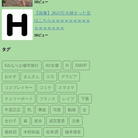
18ビュー
【画像】JKの引き締まった足
はこちらｗｗｗｗｗｗｗｗｗ
ｗｗｗｗｗｗｗ
16ビュー
タグ
#みなりお修学旅行
AV女優
H
SMAP
おかず
まんさん
エロ
グラビア
コスプレイヤー
コミケ
スマスマ
チェリーボーイ
フランス
レイプ
下着
中居正広
乳
事故
写真
動画
女
女の子
嵐
彼女
成宮寛貴
文春
最終回
木村拓哉
松本潤
橋本環奈