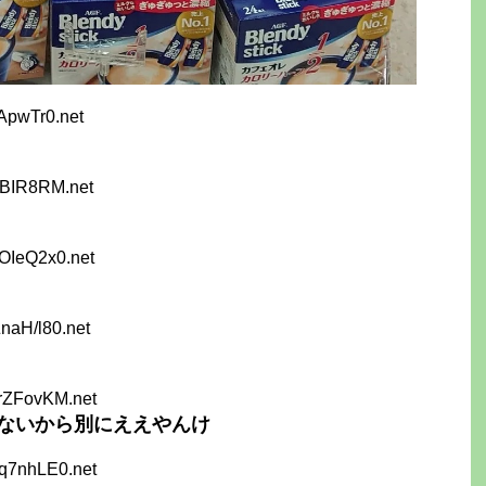
fApwTr0.net
rBIR8RM.net
OIeQ2x0.net
naH/l80.net
rZFovKM.net
ないから別にええやんけ
q7nhLE0.net