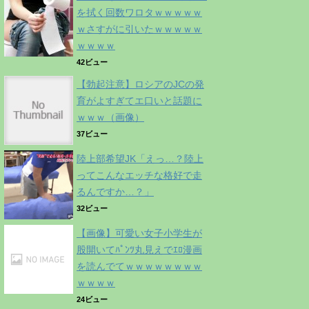
を拭く回数ワロタｗｗｗｗｗ
ｗさすがに引いたｗｗｗｗｗ
ｗｗｗｗ
42ビュー
【勃起注意】ロシアのJCの発
育がよすぎてエ口いと話題に
ｗｗｗ（画像）
37ビュー
陸上部希望JK「えっ…？陸上
ってこんなエッチな格好で走
るんですか…？」
32ビュー
【画像】可愛い女子小学生が
股開いてﾊﾟﾝﾂ丸見えでｴﾛ漫画
を読んでてｗｗｗｗｗｗｗｗ
ｗｗｗｗ
24ビュー