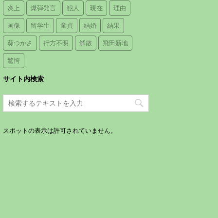
炎上
爆弾発言
犯人
現在
理由
画像
留学生
童貞
結婚
結果
葵つかさ
行方不明
解散
飛田新地
驚愕
サイト内検索