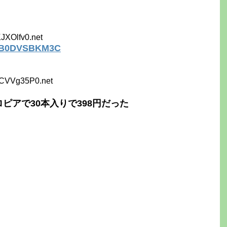
JXOlfv0.net
dp/B0DVSBKM3C
hCVVg35P0.net
ピアで30本入りで398円だった