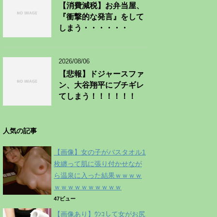
【消費減税】お弁当屋、
『衝撃的な発言』をして
しまう・・・・・・
2026/08/06
【悲報】ドジャースファ
ン、大谷翔平にブチギレ
てしまう！！！！！！
人気の記事
【画像】女の子がバスタオル1
枚纏って肌に張り付かせなが
ら温泉に入った結果ｗｗｗｗ
ｗｗｗｗｗｗｗｗｗｗ
47ビュー
【画像あり】ｳﾝｺして女がお尻