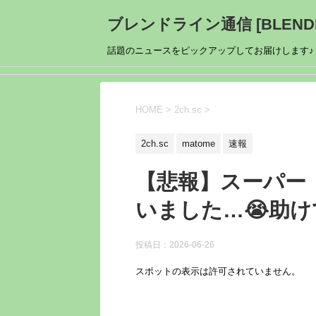
ブレンドライン通信 [BLENDL
話題のニュースをピックアップしてお届けします♪
HOME
>
2ch.sc
>
2ch.sc
matome
速報
【悲報】スーパー
いました…😭助
投稿日：
2026-06-26