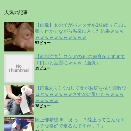
人気の記事
【画像】女の子がバスタオル1枚纏って肌に
張り付かせながら温泉に入った結果ｗｗｗ
ｗｗｗｗｗｗｗｗｗｗｗ
53ビュー
【勃起注意】ロシアのJCの発育がよすぎて
エ口いと話題にｗｗｗ（画像）
39ビュー
【画像あり】ｳﾝｺして女がお尻を拭く回数ワ
ロタｗｗｗｗｗｗさすがに引いたｗｗｗｗ
ｗｗｗｗｗ
38ビュー
陸上部希望JK「えっ…？陸上ってこんなエ
ッチな格好で走るんですか…？」