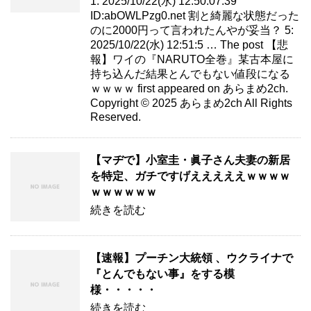
1: 2025/10/22(水) 12:50:07.39
ID:abOWLPzg0.net 割と綺麗な状態だった
のに2000円って言われたんやが妥当？ 5:
2025/10/22(水) 12:51:5 … The post 【悲
報】ワイの『NARUTO全巻』某古本屋に
持ち込んだ結果とんでもない値段になる
ｗｗｗｗ first appeared on あらまめ2ch.
Copyright © 2025 あらまめ2ch All Rights
Reserved.
【マヂで】小室圭・眞子さん夫妻の新居
を特定、ガチですげえええええｗｗｗｗ
ｗｗｗｗｗｗ
続きを読む
【速報】プーチン大統領 、ウクライナで
『とんでもない事』をする模
様・・・・・
続きを読む