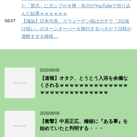
た「禁忌」に元シブがき隊・布川がYouTubeで切り込
んだ結果ｗｗｗｗｗｗ
NEXT
【議論】日本代表、スウェーデン戦はガチで『2位抜
け狙い』のターンオーバーを敢行するべきか？日程が
過酷すぎる模様…
2026/08/08
【速報】オタク、とうとう入浴を余儀な
くされるｗｗｗｗｗｗｗｗｗｗｗｗｗｗ
ｗｗｗｗｗｗｗｗｗｗｗｗｗｗ
2026/08/08
【衝撃】中居正広、極秘に『ある事』を
始めていたと判明する・・・