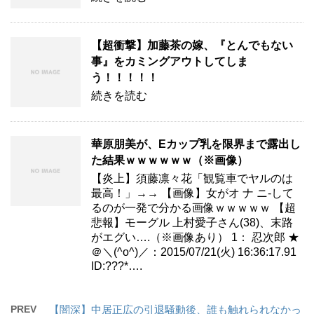
【超衝撃】加藤茶の嫁、『とんでもない
事』をカミングアウトしてしま
う！！！！！
続きを読む
華原朋美が、Eカップ乳を限界まで露出し
た結果ｗｗｗｗｗｗ（※画像）
【炎上】須藤凛々花「観覧車でヤルのは
最高！」→→ 【画像】女がオ ナ ニ-して
るのが一発で分かる画像ｗｗｗｗｗ 【超
悲報】モーグル 上村愛子さん(38)、末路
がエグい….（※画像あり） 1： 忍次郎 ★
＠＼(^o^)／：2015/07/21(火) 16:36:17.91
ID:???*….
PREV
【闇深】中居正広の引退騒動後、誰も触れられなかっ