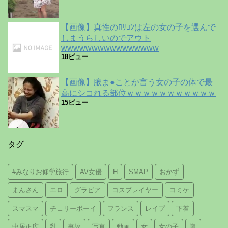
【画像】真性のﾛﾘｺﾝは左の女の子を選んで
しまうらしいのでアウト
wwwwwwwwwwwwwwww
18ビュー
【画像】腋ま●ことか言う女の子の体で最
高にシコれる部位ｗｗｗｗｗｗｗｗｗｗｗ
15ビュー
タグ
#みなりお修学旅行
AV女優
H
SMAP
おかず
まんさん
エロ
グラビア
コスプレイヤー
コミケ
スマスマ
チェリーボーイ
フランス
レイプ
下着
中居正広
乳
事故
写真
動画
女
女の子
嵐