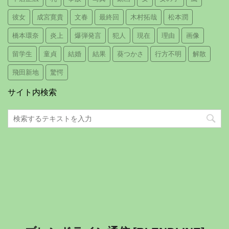
彼女
成宮寛貴
文春
最終回
木村拓哉
松本潤
橋本環奈
炎上
爆弾発言
犯人
現在
理由
画像
留学生
童貞
結婚
結果
葵つかさ
行方不明
解散
飛田新地
驚愕
サイト内検索