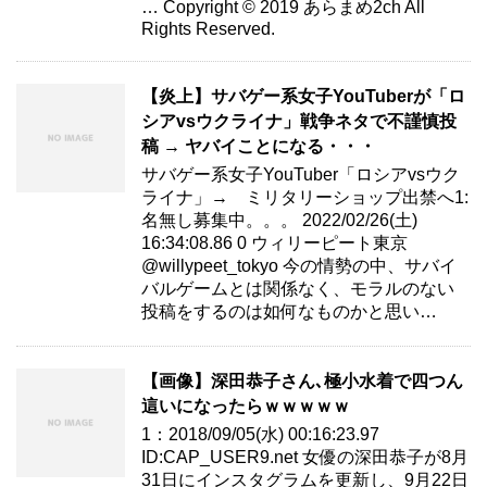
… Copyright © 2019 あらまめ2ch All
Rights Reserved.
【炎上】サバゲー系女子YouTuberが「ロ
シアvsウクライナ」戦争ネタで不謹慎投
稿 → ヤバイことになる・・・
サバゲー系女子YouTuber「ロシアvsウク
ライナ」→ ミリタリーショップ出禁へ1:
名無し募集中。。。 2022/02/26(土)
16:34:08.86 0 ウィリーピート東京
@willypeet_tokyo 今の情勢の中、サバイ
バルゲームとは関係なく、モラルのない
投稿をするのは如何なものかと思い…
【画像】深田恭子さん､極小水着で四つん
這いになったらｗｗｗｗｗ
1：2018/09/05(水) 00:16:23.97
ID:CAP_USER9.net 女優の深田恭子が8月
31日にインスタグラムを更新し、9月22日