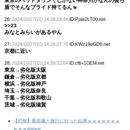
東京のベッドタウンでしかない神奈川がなんの後ろ
盾でそんなプライド持てるんｗ
26:
2024/10/27(日) 14:26:18.44
ID:Pjae2LT00.net
>>23
みなとみらいがあるやん
27:
2024/10/27(日) 14:26:27.79
ID:KWz19eGD0.net
京都に近い
28:
2024/10/27(日) 14:26:32.04
ID:cfti+1OEM.net
東京→劣化版大阪
鎌倉→劣化版京都
横浜→劣化版神戸
埼玉→劣化版奈良
千葉→劣化版和歌山
茨城→劣化版滋賀
【悲報】風俗嬢と旅行に行った結果ｗｗｗｗｗｗｗ
ｗｗｗwwww