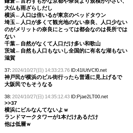
鎌倉←言わずもがな京都や奈良より規模が小さい、
大仏も雨ざらしだし
横浜←人口は倍いるが東京のベッドタウン
埼玉←人口が多くて観光地のない奈良、人口少ない
のがメリットの奈良にとっては都会なのは長所では
ない
千葉←自然がなくて人口だけ多い和歌山
茨城←自然も人口もないし全国的に有名な湖もない
滋賀
37:
2024/10/27(日) 14:33:23.76
ID:41lUtVCf0.net
神戸民が横浜のビル街行ったら普通に見上げるで
大阪民でもそうなる
38:
2024/10/27(日) 14:35:12.43
ID:Pjae2LT00.net
>>37
横浜にビルなんてないよｗ
ランドマークタワーが1本だけあるだけ
他は低層ｗ