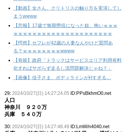
【動画】女さん、クリトリスの触り方を実演してし
まうwwww
【悲報】17歳で無期懲役になった奴、怖いｗｗｗ
ｗｗｗｗｗｗｗｗｗｗｗｗｗｗｗｗｗｗｗｗｗ
【愕然】セフレが42歳の人妻なんやけど質問あ
る？ｗｗｗｗｗｗｗｗwwww
【有能】政府「トラックはサービスエリア利用有料
化すればサボらず走るし流問題解決じゃね？」
【画像】佳子さま、ボディラインがHすぎる…
29:
2024/10/27(日) 14:27:24.05
ID:PPsBkhmO0.net
人口
神奈川 ９２０万
兵庫 ５４０万
30:
2024/10/27(日) 14:27:48.49
ID:LmW/n4040.net