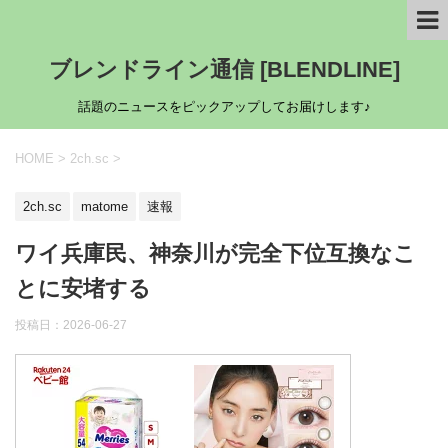
ブレンドライン通信 [BLENDLINE]
話題のニュースをピックアップしてお届けします♪
HOME
>
2ch.sc
>
2ch.sc
matome
速報
ワイ兵庫民、神奈川が完全下位互換なこ
とに安堵する
投稿日：
2026-06-27