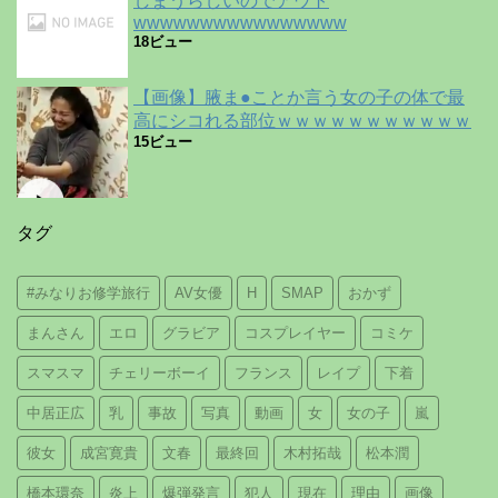
しまうらしいのでアウト
wwwwwwwwwwwwwwww
18ビュー
【画像】腋ま●ことか言う女の子の体で最
高にシコれる部位ｗｗｗｗｗｗｗｗｗｗｗ
15ビュー
タグ
#みなりお修学旅行
AV女優
H
SMAP
おかず
まんさん
エロ
グラビア
コスプレイヤー
コミケ
スマスマ
チェリーボーイ
フランス
レイプ
下着
中居正広
乳
事故
写真
動画
女
女の子
嵐
彼女
成宮寛貴
文春
最終回
木村拓哉
松本潤
橋本環奈
炎上
爆弾発言
犯人
現在
理由
画像