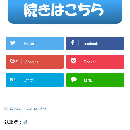
Twitter
Facebook
Google+
Pocket
B!
はてブ
LINE
-
2ch.sc
,
matome
,
速報
執筆者：
男