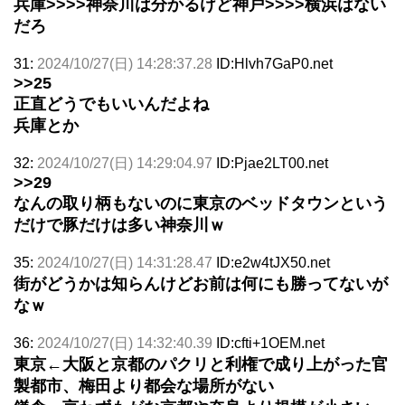
兵庫>>>>神奈川は分かるけど神戸>>>>横浜はない
だろ
31:
2024/10/27(日) 14:28:37.28
ID:Hlvh7GaP0.net
>>25
正直どうでもいいんだよね
兵庫とか
32:
2024/10/27(日) 14:29:04.97
ID:Pjae2LT00.net
>>29
なんの取り柄もないのに東京のベッドタウンという
だけで豚だけは多い神奈川ｗ
35:
2024/10/27(日) 14:31:28.47
ID:e2w4tJX50.net
街がどうかは知らんけどお前は何にも勝ってないが
なｗ
36:
2024/10/27(日) 14:32:40.39
ID:cfti+1OEM.net
東京←大阪と京都のパクリと利権で成り上がった官
製都市、梅田より都会な場所がない