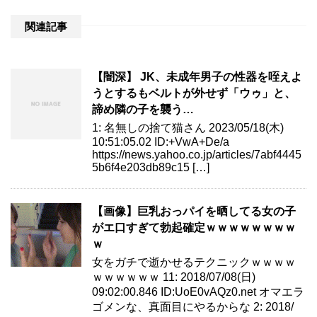
関連記事
【闇深】 JK、未成年男子の性器を咥えよ
うとするもベルトが外せず「ウゥ」と、
諦め隣の子を襲う…
1: 名無しの捨て猫さん 2023/05/18(木)
10:51:05.02 ID:+VwA+De/a
https://news.yahoo.co.jp/articles/7abf4445
5b6f4e203db89c15 […]
【画像】巨乳おっパイを晒してる女の子
がエ口すぎて勃起確定ｗｗｗｗｗｗｗｗ
ｗ
女をガチで逝かせるテクニックｗｗｗｗ
ｗｗｗｗｗｗ 11: 2018/07/08(日)
09:02:00.846 ID:UoE0vAQz0.net オマエラ
ゴメンな、真面目にやるからな 2: 2018/