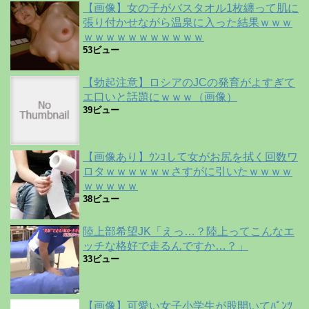
【画像】女の子がバスタオル1枚纏って肌に
張り付かせながら温泉に入った結果ｗｗｗ
ｗｗｗｗｗｗｗｗｗｗｗ
53ビュー
【勃起注意】ロシアのJCの発育がよすぎて
エ口いと話題にｗｗｗ（画像）
39ビュー
【画像あり】ｳﾝｺして女がお尻を拭く回数ワ
ロタｗｗｗｗｗｗさすがに引いたｗｗｗｗ
ｗｗｗｗｗ
38ビュー
陸上部希望JK「えっ…？陸上ってこんなエ
ッチな格好で走るんですか…？」
33ビュー
【画像】可愛い女子小学生が股開いてﾊﾟﾝﾂ