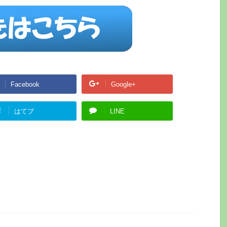
Facebook
Google+
!
はてブ
LINE