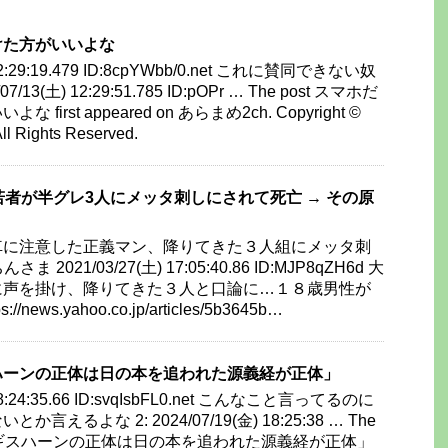
けた方がいいよな
) 12:29:19.479 ID:8cpYWbb/0.net これに賛同できない奴
/13(土) 12:29:51.785 ID:pOPr … The post スマホだ
irst appeared on あらまめ2ch. Copyright ©
 Rights Reserved.
若者が半グレ3人にメッタ刺しにされて死亡 → その原
車に注意した正義マン、降りてきた３人組にメッタ刺
 2021/03/27(土) 17:05:40.86 ID:MJP8qZH6d 大
に声を掛け、降りてきた３人と口論に…１８歳男性が
news.yahoo.co.jp/articles/5b3645b…
ハーンの正体は日の本を追われた源義経が正体」
) 18:24:35.66 ID:svqIsbFL0.net こんなこと言ってるのに
えるよな 2: 2024/07/19(金) 18:25:38 … The
チンギスハーンの正体は日の本を追われた源義経が正体」