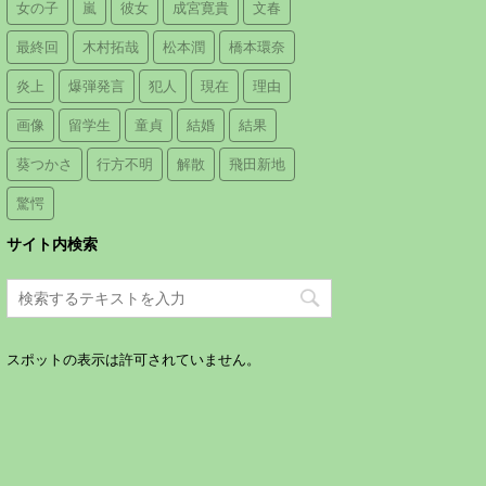
女の子
嵐
彼女
成宮寛貴
文春
最終回
木村拓哉
松本潤
橋本環奈
炎上
爆弾発言
犯人
現在
理由
画像
留学生
童貞
結婚
結果
葵つかさ
行方不明
解散
飛田新地
驚愕
サイト内検索