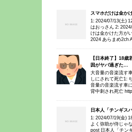
スマホだけは金か
1: 2024/07/13(土
はおっさん 2: 2024/07
けは金かけた方がいいよな f
2024 あらまめ2ch All
【日本終了】18歳
因がヤバ過ぎた…
大音量の音楽流す
しにされて死亡1: ちんさま
音量の音楽流す車
背中刺され死亡 https://
日本人「チンギス
1: 2024/07/19(金
よく弥助が侍じゃないとか言
post 日本人「