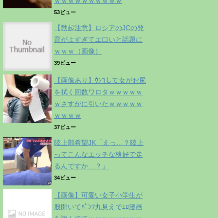
ｗｗｗｗｗｗｗｗｗｗ
53ビュー
【勃起注意】ロシアのJCの発
育がよすぎてエ口いと話題に
ｗｗｗ（画像）
39ビュー
【画像あり】ｳﾝｺして女がお尻
を拭く回数ワロタｗｗｗｗｗ
ｗさすがに引いたｗｗｗｗｗ
ｗｗｗｗ
37ビュー
陸上部希望JK「えっ…？陸上
ってこんなエッチな格好で走
るんですか…？」
34ビュー
【画像】可愛い女子小学生が
股開いてﾊﾟﾝﾂ丸見えでｴﾛ漫画