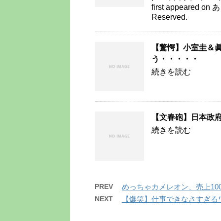
first appeared on
Reserved.
【驚愕】小室圭＆
う・・・・・
続きを読む
【文春砲】日本政
続きを読む
PREV
めっちゃカメレオン、売上10
NEXT
【爆笑】仕事できなさすぎるワ