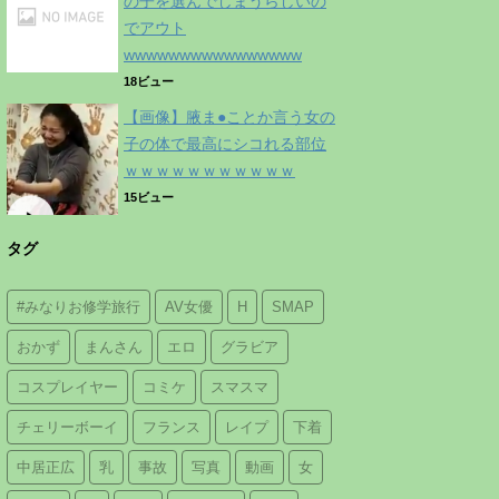
の子を選んでしまうらしいの
でアウト
wwwwwwwwwwwwwwww
18ビュー
【画像】腋ま●ことか言う女の
子の体で最高にシコれる部位
ｗｗｗｗｗｗｗｗｗｗｗ
15ビュー
タグ
#みなりお修学旅行
AV女優
H
SMAP
おかず
まんさん
エロ
グラビア
コスプレイヤー
コミケ
スマスマ
チェリーボーイ
フランス
レイプ
下着
中居正広
乳
事故
写真
動画
女