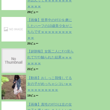
を読んでてｗｗｗｗｗｗｗｗ
ｗｗｗｗ
29ビュー
【画像】世界中のﾛﾘｺﾝを虜に
したハーフの10歳美少女がこ
ちらですｗｗｗｗｗｗｗｗｗ
ｗｗ
25ビュー
【超朗報】女医二人にﾁﾝｺ見ら
れてﾂﾝﾂﾝ触られた結果ｗｗｗ
ｗｗｗｗ
21ビュー
【動画】おしっこ我慢してる
女の子がめっちゃシコいｗｗ
ｗｗｗｗｗｗｗｗｗ
19ビュー
【画像】真性のﾛﾘｺﾝは左の女