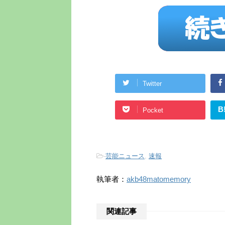
Twitter
B
Pocket
-
芸能ニュース
,
速報
執筆者：
akb48matomemory
関連記事