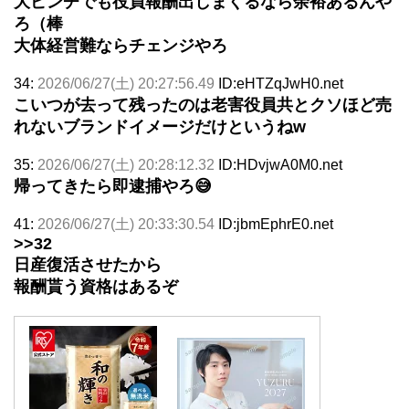
大ピンチでも役員報酬出しまくるなら余裕あるんや
ろ（棒
大体経営難ならチェンジやろ
34:
2026/06/27(土) 20:27:56.49
ID:eHTZqJwH0.net
こいつが去って残ったのは老害役員共とクソほど売
れないブランドイメージだけというねw
35:
2026/06/27(土) 20:28:12.32
ID:HDvjwA0M0.net
帰ってきたら即逮捕やろ😅
41:
2026/06/27(土) 20:33:30.54
ID:jbmEphrE0.net
>>32
日産復活させたから
報酬貰う資格はあるぞ