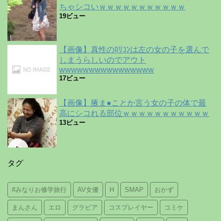
ちゃシコいｗｗｗｗｗｗｗｗｗｗｗ
19ビュー
【画像】真性のﾛﾘｺﾝは左の女の子を選んで
しまうらしいのでアウト
wwwwwwwwwwwwwwww
17ビュー
【画像】腋ま●ことか言う女の子の体で最
高にシコれる部位ｗｗｗｗｗｗｗｗｗｗｗ
13ビュー
タグ
#みなりお修学旅行
AV女優
H
SMAP
おかず
まんさん
エロ
グラビア
コスプレイヤー
コミケ