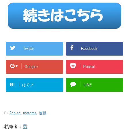
Twitter
Facebook
Google+
Pocket
B!
はてブ
LINE
-
2ch.sc
,
matome
,
速報
執筆者：
男