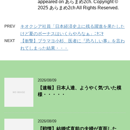
appeared on あらまめ2ch. Copyright ©
2025 あらまめ2ch All Rights Reserved.
PREV
キオクシア社員「日本経済史上に残る躍進を果たした
けど夏のボーナスはいくらやろなぁ」ﾆﾔﾆﾔ
NEXT
【衝撃】ブラマヨ小杉、医者に『恐ろしい事』を言わ
れてしまった結果・・・
2026/08/09
【速報】日本人達、ようやく気づいた模
様・・・・・
2026/08/09
【戦慄】結婚式直前の夫婦が直面した