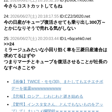
22:
2026/06/27(土) 20:16:32.18
ID:yDsGcYK00.net
今さらコストカットしてもね
24:
2026/06/27(土) 20:18:17.55
ID:CZ2/3/020.net
今の日産がキューブ復活させても乗り出し300万～
とかになりそうで売れる気がしない
25:
2026/06/27(土) 20:20:03.44
ID:L+6qcehk0.net
>>24
ミラージュみたいな小回り効く車を三菱日産連合は
求めてるはずや
つまりマーチとキューブを復活させることが社長の
なすべきことや
【画像】TWICE・モモ(30)、またしてもエチエチボ
デーを披露wwwwwwwwww
【悲報】ロシア、じわじわと逝き始める
【驚愕】インスタ女さん、とんでもないものをアッ
プしてしまいコメ欄閉鎖ｗｗｗｗｗｗｗｗｗｗｗ