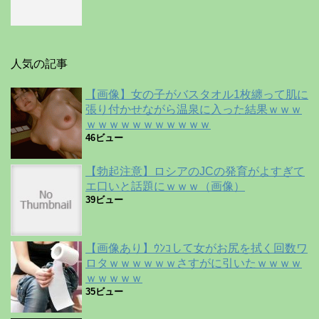
人気の記事
【画像】女の子がバスタオル1枚纏って肌に
張り付かせながら温泉に入った結果ｗｗｗ
ｗｗｗｗｗｗｗｗｗｗｗ
46ビュー
【勃起注意】ロシアのJCの発育がよすぎて
エ口いと話題にｗｗｗ（画像）
39ビュー
【画像あり】ｳﾝｺして女がお尻を拭く回数ワ
ロタｗｗｗｗｗｗさすがに引いたｗｗｗｗ
ｗｗｗｗｗ
35ビュー