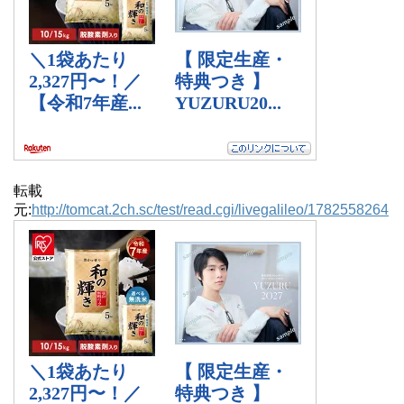
転載
元:
http://tomcat.2ch.sc/test/read.cgi/livegalileo/1782558264