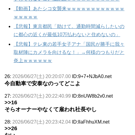
【動画】あたシコ女襲来ｗｗｗｗｗｗｗｗｗｗｗｗ
ｗｗｗｗｗ
【悲報】東京都民「助けて。通勤時間減らしたいの
に都心の近くが最低10万払わないと住めないの」
【悲報】テレ東の若手女子アナ「国民が勝手に我々
取材陣にカメラを向けるな！」→何様のつもりだと
炎上ｗｗｗｗｗｗ
26:
2026/06/27(土) 20:20:07.00
ID:9+7+NJbA0.net
今自動車で安泰なのってどこよ
27:
2026/06/27(土) 20:22:40.99
ID:8nUW8b2v0.net
>>16
そらオーナーやなくて雇われ社長やし
28:
2026/06/27(土) 20:23:42.04
ID:IlaFhhuXM.net
>>26