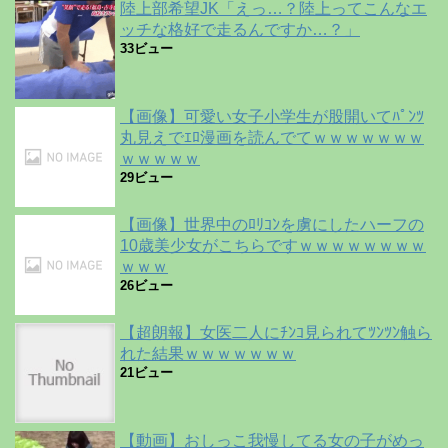
陸上部希望JK「えっ…？陸上ってこんなエ
ッチな格好で走るんですか…？」
33ビュー
【画像】可愛い女子小学生が股開いてﾊﾟﾝﾂ
丸見えでｴﾛ漫画を読んでてｗｗｗｗｗｗｗ
ｗｗｗｗｗ
29ビュー
【画像】世界中のﾛﾘｺﾝを虜にしたハーフの
10歳美少女がこちらですｗｗｗｗｗｗｗｗ
ｗｗｗ
26ビュー
【超朗報】女医二人にﾁﾝｺ見られてﾂﾝﾂﾝ触ら
れた結果ｗｗｗｗｗｗｗ
21ビュー
【動画】おしっこ我慢してる女の子がめっ