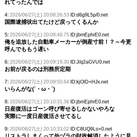
れてったんでは
4:
2026/06/27(土) 20:08:26.53
ID:d6g9L5p/0.net
国際逮捕状出てたけど戻ってくるんか
5:
2026/06/27(土) 20:08:48.75
ID:jbmEphrE0.net
俺を追放した自動車メーカーが倒産寸前！？～今更
呼んでももう遅い
6:
2026/06/27(土) 20:09:19.30
ID:J/q2aGVU0.net
お前が戻るのは刑務所定期
7:
2026/06/27(土) 20:09:50.64
ID:kjOlD+HJx.net
いらんがな(´・ω・`)
8:
2026/06/27(土) 20:10:31.36
ID:jbmEphrE0.net
日産復活はゴーン呼び寄せるしかないやろな
実際に一度日産復活させてるし
9:
2026/06/27(土) 20:10:33.02
ID:C8UQ9Lo+0.net
リストラしまくって外ヅラの財政解消したように見