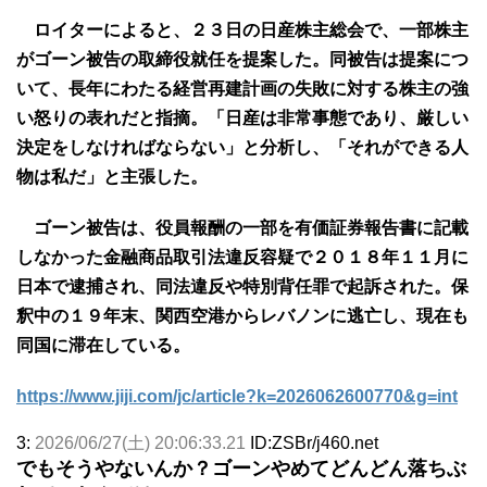
ロイターによると、２３日の日産株主総会で、一部株主
がゴーン被告の取締役就任を提案した。同被告は提案につ
いて、長年にわたる経営再建計画の失敗に対する株主の強
い怒りの表れだと指摘。「日産は非常事態であり、厳しい
決定をしなければならない」と分析し、「それができる人
物は私だ」と主張した。
ゴーン被告は、役員報酬の一部を有価証券報告書に記載
しなかった金融商品取引法違反容疑で２０１８年１１月に
日本で逮捕され、同法違反や特別背任罪で起訴された。保
釈中の１９年末、関西空港からレバノンに逃亡し、現在も
同国に滞在している。
https://www.jiji.com/jc/article?k=2026062600770&g=int
3:
2026/06/27(土) 20:06:33.21
ID:ZSBr/j460.net
でもそうやないんか？ゴーンやめてどんどん落ちぶ