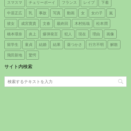
スマスマ
チェリーボーイ
フランス
レイプ
下着
中居正広
乳
事故
写真
動画
女
女の子
嵐
彼女
成宮寛貴
文春
最終回
木村拓哉
松本潤
橋本環奈
炎上
爆弾発言
犯人
現在
理由
画像
留学生
童貞
結婚
結果
葵つかさ
行方不明
解散
飛田新地
驚愕
サイト内検索