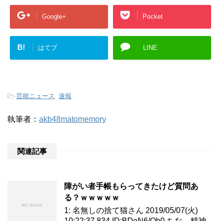
Google+
Pocket
B!
はてブ
LINE
-
芸能ニュース
,
速報
執筆者：
akb48matomemory
関連記事
障がい者手帳もらってきたけど質問あ
る？ｗｗｗｗｗ
1: 名無しの捨て猫さん 2019/05/07(火)
10:22:37.834 ID:BDeN6/Oh0 ちな、精神