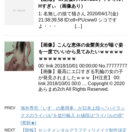
Hすぎぃ （画像あり）
1: 名無しの捨て猫さん 2020/04/17(金)
21:38:39.58 ID:o9+PUcww0 シコです
よ・・・ […]
【画像】こんな恵体の金髪美女が喘ぐ姿
を一度でいいから見てみたいｗｗｗｗｗ
ｗｗｗｗｗｗｗｗ
00: link 2018/10/01 00:00:00 No.77777777
【画像】最高にエ口すぎる乳輪の女の子
が発見されましたｗｗｗ【H注意】 00:
link 2018/10/01 00:0 … Copyright © 2020
あらまめ2ch All Rights Reserved.
PREV
海外専売「いすゞの乗用車」が日本上陸へ “ハイラッ
クスのライバル”を並行輸入 お値段は“ライバルの倍”
[煮卵★]
NEXT
【朗報】センチメンタルグラフティリメイク制作決定