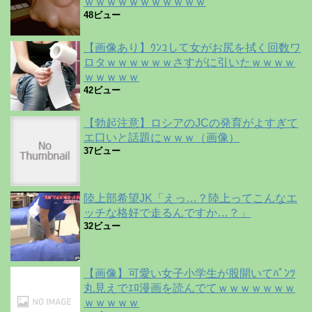
ｗｗｗｗｗｗｗｗｗｗｗ
48ビュー
【画像あり】ｳﾝｺして女がお尻を拭く回数ワ
ロタｗｗｗｗｗｗさすがに引いたｗｗｗｗ
ｗｗｗｗｗ
42ビュー
【勃起注意】ロシアのJCの発育がよすぎて
エ口いと話題にｗｗｗ（画像）
37ビュー
陸上部希望JK「えっ…？陸上ってこんなエ
ッチな格好で走るんですか…？」
32ビュー
【画像】可愛い女子小学生が股開いてﾊﾟﾝﾂ
丸見えでｴﾛ漫画を読んでてｗｗｗｗｗｗｗ
ｗｗｗｗｗ