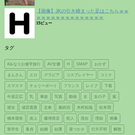
【画像】JKの引き締まった足はこちらｗｗ
ｗｗｗｗｗｗｗｗｗｗｗｗｗｗ
15ビュー
タグ
#みなりお修学旅行
AV女優
H
SMAP
おかず
まんさん
エロ
グラビア
コスプレイヤー
コミケ
スマスマ
チェリーボーイ
フランス
レイプ
下着
中居正広
乳
事故
写真
動画
女
女の子
嵐
彼女
成宮寛貴
文春
最終回
木村拓哉
松本潤
橋本環奈
炎上
爆弾発言
犯人
現在
理由
画像
留学生
童貞
結婚
結果
葵つかさ
行方不明
解散