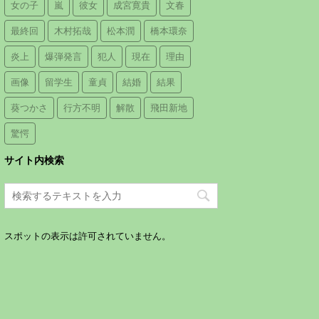
女の子
嵐
彼女
成宮寛貴
文春
最終回
木村拓哉
松本潤
橋本環奈
炎上
爆弾発言
犯人
現在
理由
画像
留学生
童貞
結婚
結果
葵つかさ
行方不明
解散
飛田新地
驚愕
サイト内検索