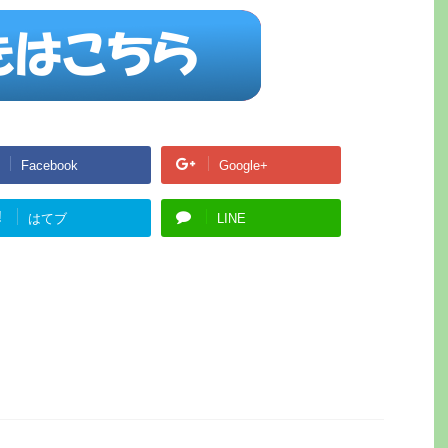
Facebook
Google+
!
はてブ
LINE