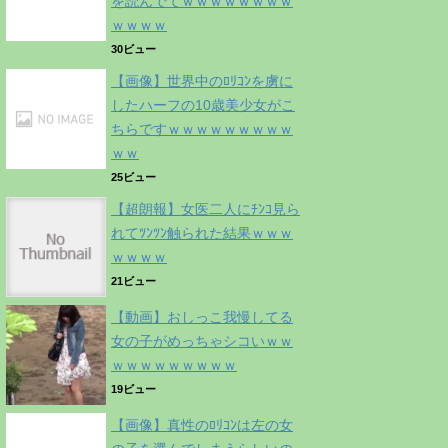
を読んでてｗｗｗｗｗｗｗｗ
ｗｗｗｗ
30ビュー
【画像】世界中のﾛﾘｺﾝを虜に
したハーフの10歳美少女がこ
ちらですｗｗｗｗｗｗｗｗｗ
ｗｗ
25ビュー
【超朗報】女医二人にﾁﾝｺ見ら
れてﾂﾝﾂﾝ触られた結果ｗｗｗ
ｗｗｗｗ
21ビュー
【動画】おしっこ我慢してる
女の子がめっちゃシコいｗｗ
ｗｗｗｗｗｗｗｗｗ
19ビュー
【画像】真性のﾛﾘｺﾝは左の女