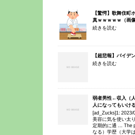
【驚愕】歌舞伎町ホ
真ｗｗｗｗｗ（画
続きを読む
【超悲報】バイデ
続きを読む
弱者男性←収入（
人になってもいけ
[ad_Zucks]1: 2023
美容に気を使い太
定期的に通 … Th
なる）学歴（大学は大人