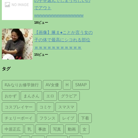
の子を選んでしまうらしいの
でアウト
wwwwwwwwwwwwwwww
18ビュー
【画像】腋ま●ことか言う女の
子の体で最高にシコれる部位
ｗｗｗｗｗｗｗｗｗｗｗ
15ビュー
タグ
#みなりお修学旅行
AV女優
H
SMAP
おかず
まんさん
エロ
グラビア
コスプレイヤー
コミケ
スマスマ
チェリーボーイ
フランス
レイプ
下着
中居正広
乳
事故
写真
動画
女