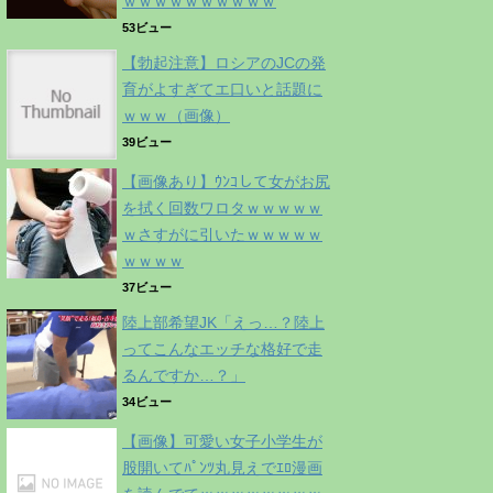
ｗｗｗｗｗｗｗｗｗｗ
53ビュー
【勃起注意】ロシアのJCの発
育がよすぎてエ口いと話題に
ｗｗｗ（画像）
39ビュー
【画像あり】ｳﾝｺして女がお尻
を拭く回数ワロタｗｗｗｗｗ
ｗさすがに引いたｗｗｗｗｗ
ｗｗｗｗ
37ビュー
陸上部希望JK「えっ…？陸上
ってこんなエッチな格好で走
るんですか…？」
34ビュー
【画像】可愛い女子小学生が
股開いてﾊﾟﾝﾂ丸見えでｴﾛ漫画