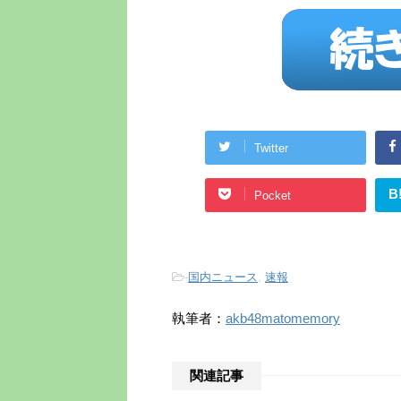
Twitter
B
Pocket
-
国内ニュース
,
速報
執筆者：
akb48matomemory
関連記事