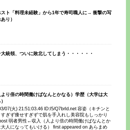
スト「料理未経験」から1年で寿司職人に→ 衝撃の写
像あり）
ン大統領、ついに敗北してしまう・・・・・・
人より倍の時間働けばなんとかなる）学歴（大学は大
る）
/03/07(火) 21:51:03.46 ID:l5/Q7brld.net 容姿（キチンと
りすぎず痩せすぎずで肌を手入れし美容院もしっかり
e post 弱者男性←収入（人より倍の時間働けばなんとか
になってもいける） first appeared on あらまめ