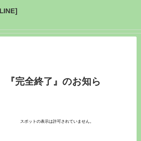
INE]
、『完全終了』のお知ら