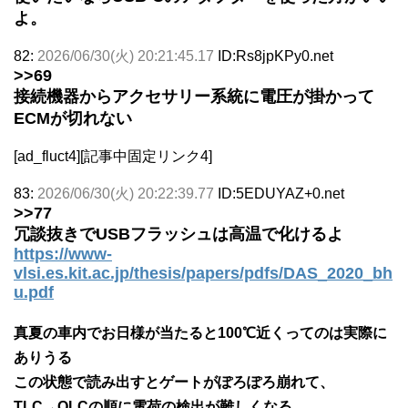
よ。
82:
2026/06/30(火) 20:21:45.17
ID:Rs8jpKPy0.net
>>69
接続機器からアクセサリー系統に電圧が掛かって
ECMが切れない
[ad_fluct4][記事中固定リンク4]
83:
2026/06/30(火) 20:22:39.77
ID:5EDUYAZ+0.net
>>77
冗談抜きでUSBフラッシュは高温で化けるよ
https://www-
vlsi.es.kit.ac.jp/thesis/papers/pdfs/DAS_2020_bh
u.pdf
真夏の車内でお日様が当たると100℃近くってのは実際に
ありうる
この状態で読み出すとゲートがぽろぽろ崩れて、
TLC→QLCの順に電荷の検出が難しくなる