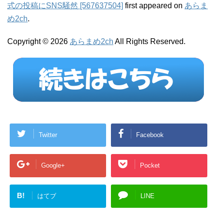
式の投稿にSNS騒然 [567637504]
first appeared on
あらま
め2ch
.
Copyright © 2026
あらまめ2ch
All Rights Reserved.
Twitter
Facebook
Google+
Pocket
B!
はてブ
LINE