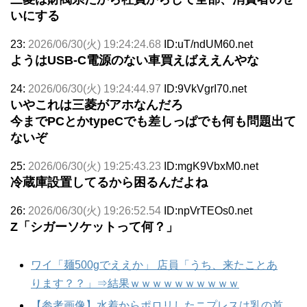
いにする
23:
2026/06/30(火) 19:24:24.68
ID:uT/ndUM60.net
ようはUSB-C電源のない車買えばええんやな
24:
2026/06/30(火) 19:24:44.97
ID:9VkVgrI70.net
いやこれは三菱がアホなんだろ
今までPCとかtypeCでも差しっぱでも何も問題出て
ないぞ
25:
2026/06/30(火) 19:25:43.23
ID:mgK9VbxM0.net
冷蔵庫設置してるから困るんだよね
26:
2026/06/30(火) 19:26:52.54
ID:npVrTEOs0.net
Z「シガーソケットって何？」
ワイ「麺500gでええか」 店員「うち、来たことあ
ります？？」⇒結果ｗｗｗｗｗｗｗｗｗｗ
【参考画像】水着からポロリしたニプレスは乳の首