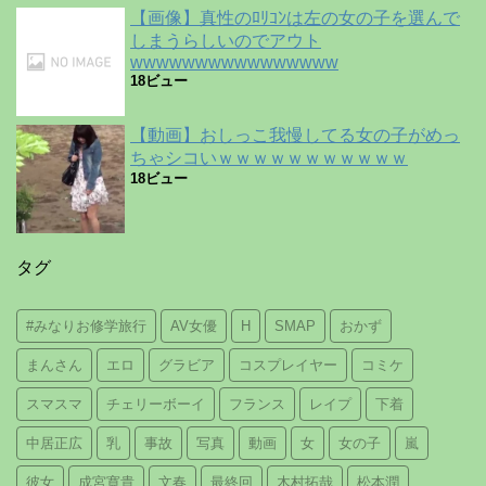
【画像】真性のﾛﾘｺﾝは左の女の子を選んで
しまうらしいのでアウト
wwwwwwwwwwwwwwww
18ビュー
【動画】おしっこ我慢してる女の子がめっ
ちゃシコいｗｗｗｗｗｗｗｗｗｗｗ
18ビュー
タグ
#みなりお修学旅行
AV女優
H
SMAP
おかず
まんさん
エロ
グラビア
コスプレイヤー
コミケ
スマスマ
チェリーボーイ
フランス
レイプ
下着
中居正広
乳
事故
写真
動画
女
女の子
嵐
彼女
成宮寛貴
文春
最終回
木村拓哉
松本潤