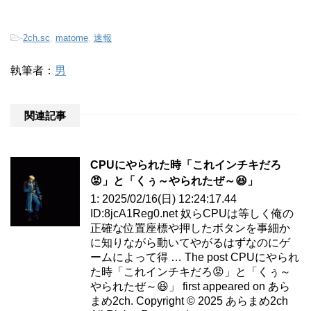
-
2ch.sc
,
matome
,
速報
執筆者：
男
関連記事
CPUにやられた時「これインチキだろ
😡」と「くぅ～やられたぜ～😆」
1: 2025/02/16(日) 12:24:17.44
ID:8jcA1Reg0.net 奴らCPUは等しく俺の
正確な位置座標や押したボタンを事細か
に知りながら動いてやがるはずなのにゲ
ームによって得 … The post CPUにやられ
た時「これインチキだろ😡」と「くぅ～
やられたぜ～😆」 first appeared on あら
まめ2ch. Copyright © 2025 あらまめ2ch