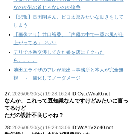
なのか乳の首じゃないのか論争
【悲報】長渕剛さん、ピコ太郎みたいな動きをして
しまう
【画像アリ】井口裕香、「声優の中で一番お尻が仕
上がってる」⇒♡♡
デリで本番交渉してきた娘を店にチクった
ら。。。。
池田エライザのアレが流出→事務所と本人が完全無
視 → 風化してノーダメージ
27:
2026/06/30(火) 19:28:16.24
ID:CyccWnaf0.net
なんか、これって豆知識なんですけどみたいに言っ
てるけど
ただの設計不良じゃね？
28:
2026/06/30(火) 19:29:43.06
ID:WcA1VXo40.net