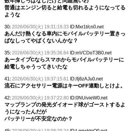
数年挿しっぱなしだけど問題無いわ
普通はエンジン切ると給電も切れるようになってる
ような
30:
2026/06/30(火) 19:31:19.33
ID:Mxr1t/cn0.net
あんだけ熱くなる車内にモバイルバッテリー置きっ
ぱなしってやばくないんかな？
35:
2026/06/30(火) 19:35:36.64
ID:mVCDoT3B0.net
あータイプCならスマホからモバイルバッテリーに
給電しちゃうってきいたな
41:
2026/06/30(火) 19:37:15.61
ID:/Ij6zAJu0.net
流石にアクセサリー電源はキーOFF連動しとけよ。
42:
2026/06/30(火) 19:37:22.80
ID:0NUivieW0.net
マップランプの発光ダイオード球がゴーストするよ
うになったんだが
バッテリーが不安定なのか？
45:
2026/06/30(火) 19:38:29.24
ID:LqqwktoQ0.net