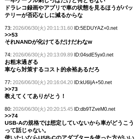
一年ケーブル刺しっぱだけど何ともない
ドラレコ録画やアプリで車の状態を見るほうがバッ
テリーが否応なしに減るからな
73:
2026/06/30(火) 20:11:31.60
ID:5EDUYAZ+0.net
>>53
それNANDが化けてるだけだわなw
74:
2026/06/30(火) 20:13:09.89
ID:04sdE5yx0.net
お粗末過ぎる
車なら対策するコスト的余裕あるだろ
77:
2026/06/30(火) 20:16:04.20
ID:kU6ljA+50.net
>>73
教えてくてありがとう！
80:
2026/06/30(火) 20:20:15.45
ID:db9TZveM0.net
>>74
USB-Aの規格では想定していないから車がどうこう
って話じゃない。
使いたいならUSB-Cのアダプターを使った方がいい