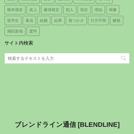
橋本環奈
炎上
爆弾発言
犯人
現在
理由
画像
留学生
童貞
結婚
結果
葵つかさ
行方不明
解散
飛田新地
驚愕
サイト内検索
ブレンドライン通信 [BLENDLINE]