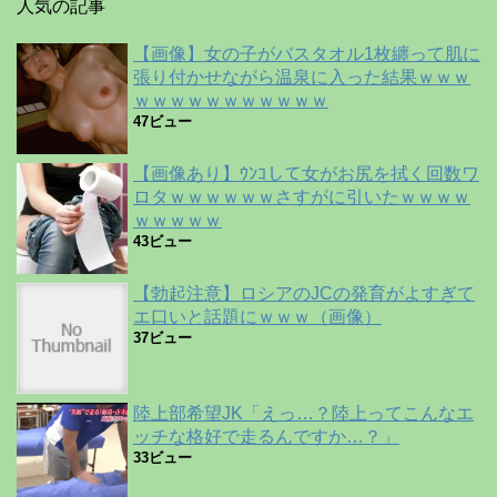
人気の記事
【画像】女の子がバスタオル1枚纏って肌に
張り付かせながら温泉に入った結果ｗｗｗ
ｗｗｗｗｗｗｗｗｗｗｗ
47ビュー
【画像あり】ｳﾝｺして女がお尻を拭く回数ワ
ロタｗｗｗｗｗｗさすがに引いたｗｗｗｗ
ｗｗｗｗｗ
43ビュー
【勃起注意】ロシアのJCの発育がよすぎて
エ口いと話題にｗｗｗ（画像）
37ビュー
陸上部希望JK「えっ…？陸上ってこんなエ
ッチな格好で走るんですか…？」
33ビュー