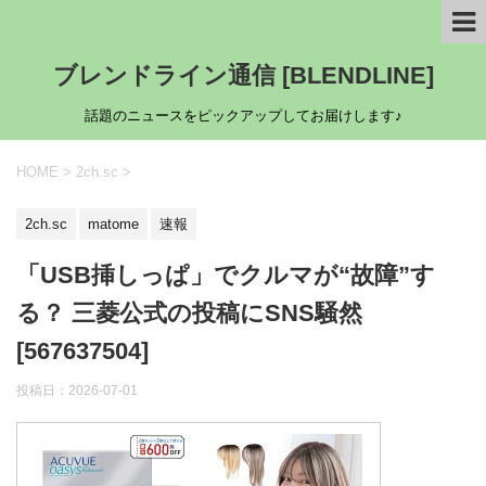
ブレンドライン通信 [BLENDLINE]
話題のニュースをピックアップしてお届けします♪
HOME
>
2ch.sc
>
2ch.sc
matome
速報
「USB挿しっぱ」でクルマが“故障”す
る？ 三菱公式の投稿にSNS騒然
[567637504]
投稿日：
2026-07-01