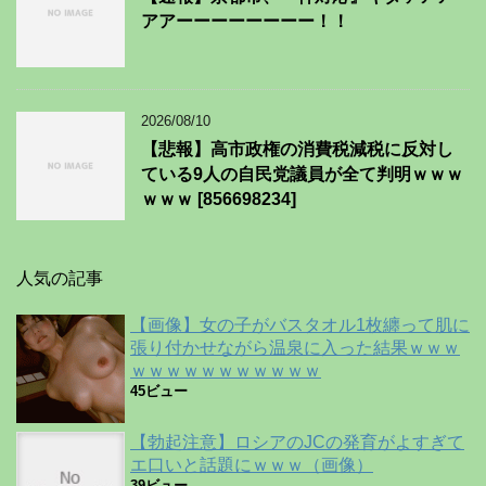
アアーーーーーーーー！！
2026/08/10
【悲報】高市政権の消費税減税に反対し
ている9人の自民党議員が全て判明ｗｗｗ
ｗｗｗ [856698234]
人気の記事
【画像】女の子がバスタオル1枚纏って肌に
張り付かせながら温泉に入った結果ｗｗｗ
ｗｗｗｗｗｗｗｗｗｗｗ
45ビュー
【勃起注意】ロシアのJCの発育がよすぎて
エ口いと話題にｗｗｗ（画像）
39ビュー