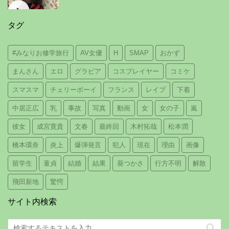
タグ
#みなりお修学旅行
AV女優
H
SMAP
おかず
まんさん
エロ
グラビア
コスプレイヤー
コミケ
スマスマ
チェリーボーイ
フランス
レイプ
下着
中居正広
乳
事故
写真
動画
女
女の子
嵐
彼女
成宮寛貴
文春
最終回
木村拓哉
松本潤
橋本環奈
炎上
爆弾発言
犯人
現在
理由
画像
留学生
童貞
結婚
結果
葵つかさ
行方不明
解散
飛田新地
驚愕
サイト内検索