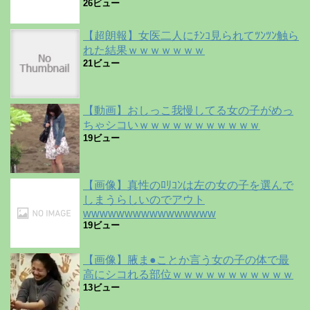
26ビュー
【超朗報】女医二人にﾁﾝｺ見られてﾂﾝﾂﾝ触ら
れた結果ｗｗｗｗｗｗｗ
21ビュー
【動画】おしっこ我慢してる女の子がめっ
ちゃシコいｗｗｗｗｗｗｗｗｗｗｗ
19ビュー
【画像】真性のﾛﾘｺﾝは左の女の子を選んで
しまうらしいのでアウト
wwwwwwwwwwwwwwww
19ビュー
【画像】腋ま●ことか言う女の子の体で最
高にシコれる部位ｗｗｗｗｗｗｗｗｗｗｗ
13ビュー