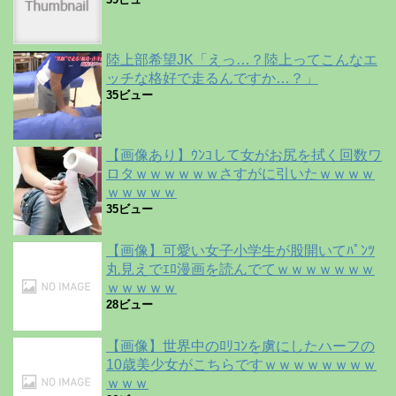
陸上部希望JK「えっ…？陸上ってこんなエ
ッチな格好で走るんですか…？」
35ビュー
【画像あり】ｳﾝｺして女がお尻を拭く回数ワ
ロタｗｗｗｗｗｗさすがに引いたｗｗｗｗ
ｗｗｗｗｗ
35ビュー
【画像】可愛い女子小学生が股開いてﾊﾟﾝﾂ
丸見えでｴﾛ漫画を読んでてｗｗｗｗｗｗｗ
ｗｗｗｗｗ
28ビュー
【画像】世界中のﾛﾘｺﾝを虜にしたハーフの
10歳美少女がこちらですｗｗｗｗｗｗｗｗ
ｗｗｗ