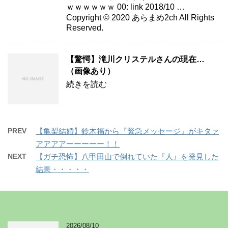
ｗｗｗｗｗｗ 00: link 2018/10 …
Copyright © 2020 あらまめ2ch All Rights
Reserved.
【驚愕】滝川クリステルさんの現在…
（画像あり）
続きを読む
PREV
【亀梨結婚】鈴木福から『緊急メッセージ』がキタァ
アアアアーーーーー！！
NEXT
【ガチ恐怖】八甲田山で倒れていた『人』を発見した
結果・・・・・
2026/08/10