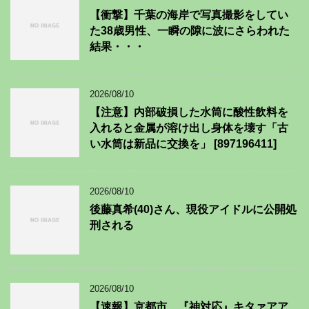
【衝撃】千葉の海岸で写真撮影をしてい
た38歳男性、一瞬の隙に波にさらわれた
結果・・・
2026/08/10
【注意】内部破損した水筒に酸性飲料を
入れると金属が溶け出し身体を壊す「古
い水筒は新品に交換を」 [897196411]
2026/08/10
後藤真希(40)さん、現役アイドルに公開処
刑される
2026/08/10
【速報】京都市、『神対応』キタァアア