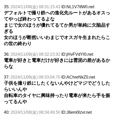
35:
2024/11/08(金) 08:31:15.43
ID:NL1V7tIW0.net
デフォルトで撮り鉄への進化先ルートがあるオスっ
てやっぱ終わってるよな
まじで女のほうが優れてるてか男が単純に欠陥品す
ぎる
女のほうが断然いいわまじでオスガキ生まれたらこ
の世の終わり
36:
2024/11/08(金) 08:32:23.92
ID:jHvFVdYl0.net
電車が好きと電車だけが好きには雲泥の差があるか
らな
37:
2024/11/08(金) 08:33:04.70
ID:AChreNkZ0.net
子供を撮り鉄にしたくないんやけどマジでどうした
らいいんや
自転車のタイヤに興味持ったり電車が来たら手を振
ってるんや
40:
2024/11/08(金) 08:34:49.50
ID:J6em0lzvr.net