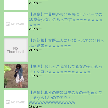
29ビュー
【画像】世界中のﾛﾘｺﾝを虜にしたハーフの
10歳美少女がこちらですｗｗｗｗｗｗｗｗ
ｗｗｗ
26ビュー
【超朗報】女医二人にﾁﾝｺ見られてﾂﾝﾂﾝ触ら
れた結果ｗｗｗｗｗｗｗ
21ビュー
【動画】おしっこ我慢してる女の子がめっ
ちゃシコいｗｗｗｗｗｗｗｗｗｗｗ
19ビュー
【画像】真性のﾛﾘｺﾝは左の女の子を選んで
しまうらしいのでアウト
wwwwwwwwwwwwwwww
17ビュー