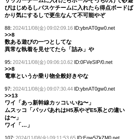
サッカーチームに入れたらボールそっちのけで砂遊
びはじめるしバスケチームに入れたら得点ボードば
かり気にするしで更生なんて不可能やぞ
88:
2024/11/08(金) 09:02:09.16
ID:ybnAT0gw0.net
>>8
数ある遊びの一つとしてな
異常な執着を見せてたら「詰み」や
95:
2024/11/08(金) 09:06:10.62
ID:0FVeSlP/0.net
>>8
電車というか乗り物全般好きやな
97:
2024/11/08(金) 09:07:30.44
ID:ybnAT0gw0.net
>>13
ワイ「あっ新幹線カッコいいね〜」
ムスッコ「パッパあれはH5系やぞE5系との違い
は〜」
ワイ「…」
107:
2024/11/08(金) 09:11:53.65
ID:Eow5ZkZM0.net