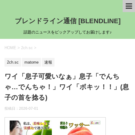
ブレンドライン通信 [BLENDLINE]
話題のニュースをピックアップしてお届けします♪
HOME
>
2ch.sc
>
2ch.sc
matome
速報
ワイ「息子可愛いなぁ」息子「でんち
ゃ…でんちゃ！」ワイ「ボキッ！！」(息
子の首を捻る)
投稿日：
2026-07-01