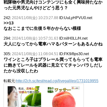
戦隊物や男児向けコンテンツにも全く興味持たなか
った元男児なんやけどどう思う？
242:
2024/11/08(金) 10:23:27.88
ID:UuLyHPVU0.net
>>13
なおここまでに生後５年かからない模様
294:
2024/11/08(金) 10:57:31.63
ID:nilH0LL/H.net
大人になってから電車ハマるパターンもあるんかね
305:
2024/11/08(金) 11:08:04.51
ID:FK9/8ps30.net
ワインところ子はプラレール買ってもらっても電車
に飽きてレールを武器に見立ててチャンバラしだし
たから没収したわ
転載元:
http://2ch.sc/test/read.cgi/livegalileo/1731019955