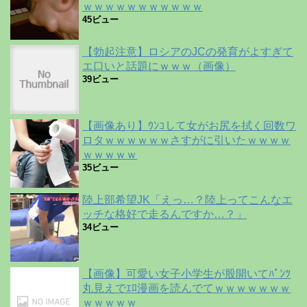
ｗｗｗｗｗｗｗｗｗｗｗ
45ビュー
【勃起注意】ロシアのJCの発育がよすぎて
エ口いと話題にｗｗｗ（画像）
39ビュー
【画像あり】ｳﾝｺして女がお尻を拭く回数ワ
ロタｗｗｗｗｗｗさすがに引いたｗｗｗｗ
ｗｗｗｗｗ
35ビュー
陸上部希望JK「えっ…？陸上ってこんなエ
ッチな格好で走るんですか…？」
34ビュー
【画像】可愛い女子小学生が股開いてﾊﾟﾝﾂ
丸見えでｴﾛ漫画を読んでてｗｗｗｗｗｗｗ
ｗｗｗｗｗ