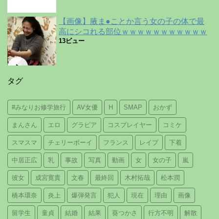
【画像】腋ま●ことか言う女の子の体で最
高にシコれる部位ｗｗｗｗｗｗｗｗｗｗｗ
13ビュー
タグ
#みなりお修学旅行
AV女優
H
SMAP
おかず
まんさん
エロ
グラビア
コスプレイヤー
コミケ
スマスマ
チェリーボーイ
フランス
レイプ
下着
中居正広
乳
事故
写真
動画
女
女の子
嵐
彼女
成宮寛貴
文春
最終回
木村拓哉
松本潤
橋本環奈
炎上
爆弾発言
犯人
現在
理由
画像
留学生
童貞
結婚
結果
葵つかさ
行方不明
解散