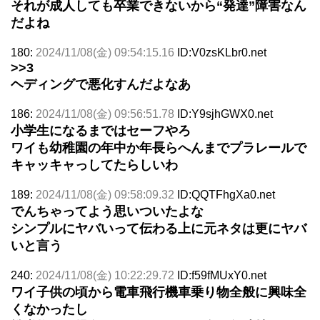
それが成人しても卒業できないから“発達”障害なん
だよね
180:
2024/11/08(金) 09:54:15.16
ID:V0zsKLbr0.net
>>3
ヘディングで悪化すんだよなあ
186:
2024/11/08(金) 09:56:51.78
ID:Y9sjhGWX0.net
小学生になるまではセーフやろ
ワイも幼稚園の年中か年長らへんまでプラレールで
キャッキャっしてたらしいわ
189:
2024/11/08(金) 09:58:09.32
ID:QQTFhgXa0.net
でんちゃってよう思いついたよな
シンプルにヤバいって伝わる上に元ネタは更にヤバ
いと言う
240:
2024/11/08(金) 10:22:29.72
ID:f59fMUxY0.net
ワイ子供の頃から電車飛行機車乗り物全般に興味全
くなかったし