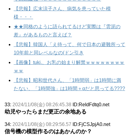
【悲報】広末涼子さん、病気を患っていた模
様・・・
★★同格のように語られてるけど実際は『雲泥の
差』があるものと言えば？
【悲報】韓国人「え待って、何で日本の避難所って
10年前と同レベルなの(ドン引き
【画像】tuki.、お乳の始まり解禁ｗｗｗｗｗｗｗｗ
ｗｗ
【悲報】昭和世代さん、「1時間弱」は1時間に満
たない、「1時間強」は1時間＋αだと思ってる????
33:
2024/11/08(金) 08:26:45.38
ID:ReIdFdtq0.net
幼児やったらまだ更正の余地ある
34:
2024/11/08(金) 08:29:56.57
ID:FjCSJpjA0.net
信号機の模型作るのはあかんのか？