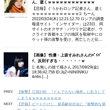
ん、逝くｗｗｗｗｗｗｗｗｗｗｗｗ
【悲報】ぐうかわロシア記者さん、逝く
ｗｗｗｗｗｗｗｗｗｗｗｗ1: ちーん
2022/03/24(木) 12:21:12.70 ロシアの調査
報道サイト「インサイダー」は23日、同
サイトのオクサナ・バウリナ記者が、ウ
クライナ首都キエフの地区を取材中にロ
ケット弾の攻撃を受け、死亡したと伝…
【画像】 性優・上坂すみれさんのﾊﾟｲﾊﾟ
ｲ、反則すぎる・・・・・・ｗ
1: 名無しの捨て猫さん 2017/09/29(金)
18:36:42.758 ID:JijZ+NlN0NIKU
&nbs […]
PREV
【衝撃】江頭2:50、『とんでもない場所』に乱入して
しまうｗｗｗｗｗｗｗｗｗ
NEXT
【悲報】ビートたけし、超高齢化社会に『衝撃的な発