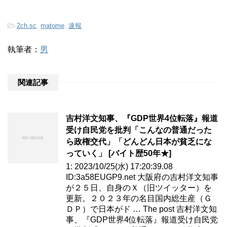
-
2ch.sc
,
matome
,
速報
執筆者：
男
関連記事
吉村洋文知事、『GDP世界4位転落』報道
受け自民党を批判「こんなの普通だった
ら政権交代」「どんどん日本が貧乏にな
っていく」 [バイト歴50年★]
1: 2023/10/25(水) 17:20:39.08
ID:3a58EUGP9.net 大阪府の吉村洋文知事
が２５日、自身のＸ（旧ツイッター）を
更新。２０２３年の名目国内総生産（Ｇ
ＤＰ）で日本がド … The post 吉村洋文知
事、『GDP世界4位転落』報道受け自民党