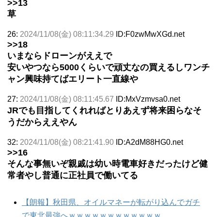
>>13
草
26:
2024/11/08(金) 08:11:34.29
ID:F0zwMwXGd.net
>>18
いまならドローンがええで
安いやつなら5000くらいで頑丈なの買えるしワンチ
ャン興味持てばエリート一直線や
27:
2024/11/08(金) 08:11:45.67
ID:MxVzmvsa0.net
JRでも目指してくれればとりあえず将来困らなそ
うだからええやん
32:
2024/11/08(金) 08:21:41.90
ID:A2dM88HG0.net
>>16
そんな事無いぞ親戚は幼い時電車好きだったけど健
常者やし普通に正社員で働いてる
【朗報】秋田県、オイルマネーが転がり込んでガチ
で東北最強へｗｗｗｗｗｗｗｗｗｗｗｗ