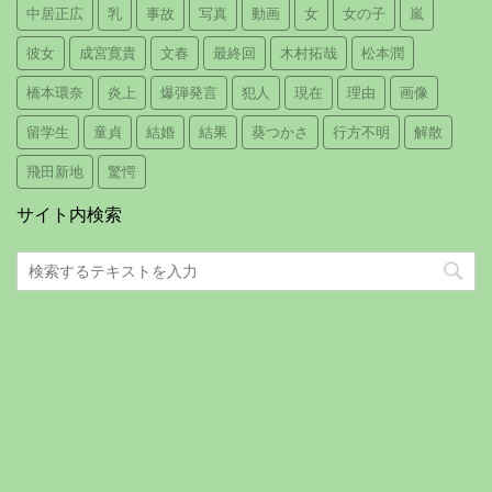
中居正広
乳
事故
写真
動画
女
女の子
嵐
彼女
成宮寛貴
文春
最終回
木村拓哉
松本潤
橋本環奈
炎上
爆弾発言
犯人
現在
理由
画像
留学生
童貞
結婚
結果
葵つかさ
行方不明
解散
飛田新地
驚愕
サイト内検索