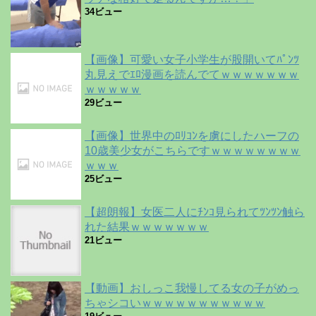
34ビュー
【画像】可愛い女子小学生が股開いてﾊﾟﾝﾂ
丸見えでｴﾛ漫画を読んでてｗｗｗｗｗｗｗ
ｗｗｗｗｗ
29ビュー
【画像】世界中のﾛﾘｺﾝを虜にしたハーフの
10歳美少女がこちらですｗｗｗｗｗｗｗｗ
ｗｗｗ
25ビュー
【超朗報】女医二人にﾁﾝｺ見られてﾂﾝﾂﾝ触ら
れた結果ｗｗｗｗｗｗｗ
21ビュー
【動画】おしっこ我慢してる女の子がめっ
ちゃシコいｗｗｗｗｗｗｗｗｗｗｗ