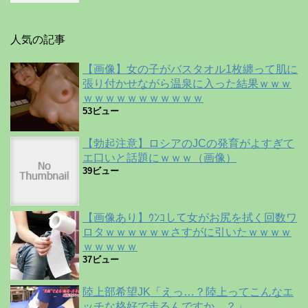
人気の記事
【画像】女の子がバスタオル1枚纏って肌に
張り付かせながら温泉に入った結果ｗｗｗ
ｗｗｗｗｗｗｗｗｗｗｗ
53ビュー
【勃起注意】ロシアのJCの発育がよすぎて
エ口いと話題にｗｗｗ（画像）
39ビュー
【画像あり】ｳﾝｺして女がお尻を拭く回数ワ
ロタｗｗｗｗｗｗさすがに引いたｗｗｗｗ
ｗｗｗｗｗ
37ビュー
陸上部希望JK「えっ…？陸上ってこんなエ
ッチな格好で走るんですか…？」