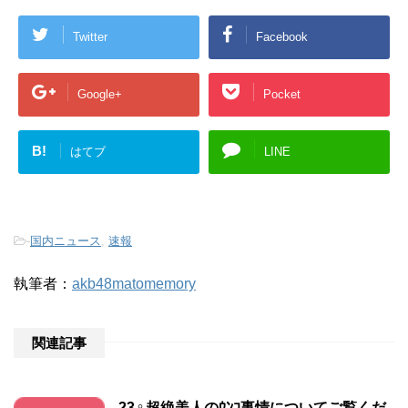
Twitter
Facebook
Google+
Pocket
B!
はてブ
LINE
-
国内ニュース
,
速報
執筆者：
akb48matomemory
関連記事
23♀超絶美人のｳﾝｺ事情についてご覧くだ