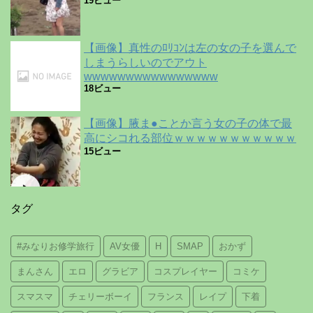
19ビュー
【画像】真性のﾛﾘｺﾝは左の女の子を選んで
しまうらしいのでアウト
wwwwwwwwwwwwwwww
18ビュー
【画像】腋ま●ことか言う女の子の体で最
高にシコれる部位ｗｗｗｗｗｗｗｗｗｗｗ
15ビュー
タグ
#みなりお修学旅行
AV女優
H
SMAP
おかず
まんさん
エロ
グラビア
コスプレイヤー
コミケ
スマスマ
チェリーボーイ
フランス
レイプ
下着