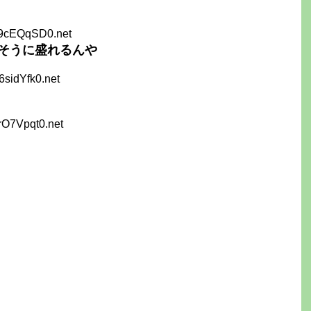
y9cEQqSD0.net
そうに盛れるんや
6sidYfk0.net
rO7Vpqt0.net