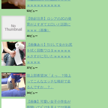
ｗｗｗｗｗｗｗｗｗｗ
53ビュー
【勃起注意】ロシアのJCの発
育がよすぎてエ口いと話題に
ｗｗｗ（画像）
40ビュー
【画像あり】ｳﾝｺして女がお尻
を拭く回数ワロタｗｗｗｗｗ
ｗさすがに引いたｗｗｗｗｗ
ｗｗｗｗ
37ビュー
陸上部希望JK「えっ…？陸上
ってこんなエッチな格好で走
るんですか…？」
34ビュー
【画像】可愛い女子小学生が
股開いてﾊﾟﾝﾂ丸見えでｴﾛ漫画