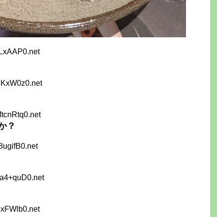
ILxAAP0.net
nKxW0z0.net
tcnRtq0.net
か？
8ugifB0.net
Aa4+quD0.net
uxFWlb0.net