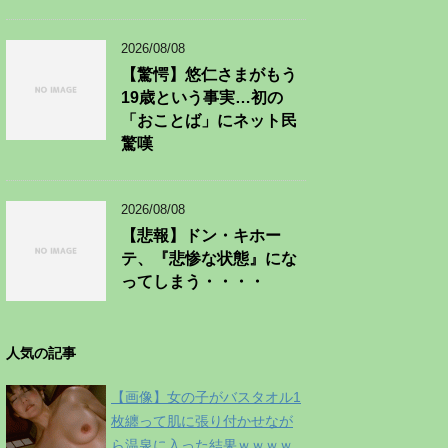
2026/08/08
【驚愕】悠仁さまがもう
19歳という事実…初の
「おことば」にネット民
驚嘆
2026/08/08
【悲報】ドン・キホー
テ、『悲惨な状態』にな
ってしまう・・・・
人気の記事
【画像】女の子がバスタオル1
枚纏って肌に張り付かせなが
ら温泉に入った結果ｗｗｗｗ