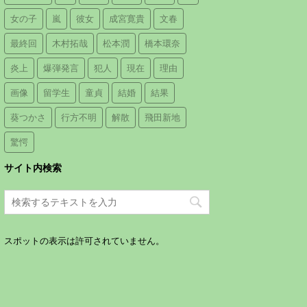
女の子
嵐
彼女
成宮寛貴
文春
最終回
木村拓哉
松本潤
橋本環奈
炎上
爆弾発言
犯人
現在
理由
画像
留学生
童貞
結婚
結果
葵つかさ
行方不明
解散
飛田新地
驚愕
サイト内検索