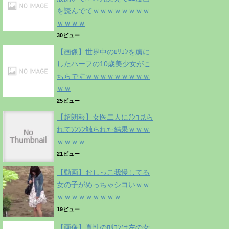
を読んでてｗｗｗｗｗｗｗｗ
ｗｗｗｗ
30ビュー
【画像】世界中のﾛﾘｺﾝを虜に
したハーフの10歳美少女がこ
ちらですｗｗｗｗｗｗｗｗｗ
ｗｗ
25ビュー
【超朗報】女医二人にﾁﾝｺ見ら
れてﾂﾝﾂﾝ触られた結果ｗｗｗ
ｗｗｗｗ
21ビュー
【動画】おしっこ我慢してる
女の子がめっちゃシコいｗｗ
ｗｗｗｗｗｗｗｗｗ
19ビュー
【画像】真性のﾛﾘｺﾝは左の女