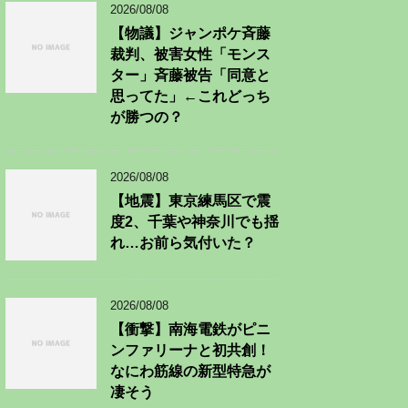
2026/08/08
【物議】ジャンポケ斉藤
裁判、被害女性「モンス
ター」斉藤被告「同意と
思ってた」←これどっち
が勝つの？
2026/08/08
【地震】東京練馬区で震
度2、千葉や神奈川でも揺
れ…お前ら気付いた？
2026/08/08
【衝撃】南海電鉄がピニ
ンファリーナと初共創！
なにわ筋線の新型特急が
凄そう