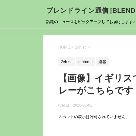
ブレンドライン通信 [BLENDL
話題のニュースをピックアップしてお届けします♪
HOME
>
2ch.sc
>
2ch.sc
matome
速報
【画像】イギリス
レーがこちらです
投稿日：
2026-07-01