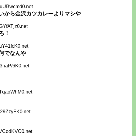
SuUBwcmd0.net
いから金沢カツカレーよりマシや
GYfATjz0.net
ろ！
uY41fcK0.net
何でなんや
3haP/6K0.net
+TqaoWhM0.net
H29ZzyFK0.net
sVCodKVC0.net