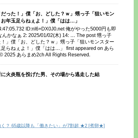
メだった！」僕「お、どした？ｗ」甥っ子「狙いモン
！お年玉足らねぇよ！」僕「はは…」
 14:47:05.732 ID:nI6+DX0J0.net 俺がやった5000円も即
 2: 2025/01/02(木) 14: … The post 甥っ子
た！」僕「お、どした？ｗ」甥っ子「狙いモンスター
ねぇよ！」僕「はは…」 first appeared on あら
 © 2025 あらまめ2ch All Rights Reserved.
所に火炎瓶を投げた男、その場から逃走した結
く？ 65歳以降も「働きたい」が7割超 ★2 [煮卵★]