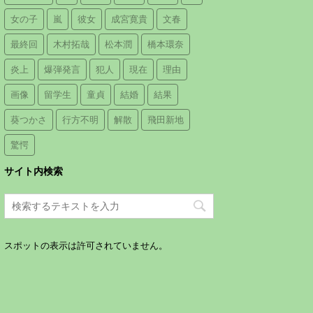
女の子
嵐
彼女
成宮寛貴
文春
最終回
木村拓哉
松本潤
橋本環奈
炎上
爆弾発言
犯人
現在
理由
画像
留学生
童貞
結婚
結果
葵つかさ
行方不明
解散
飛田新地
驚愕
サイト内検索