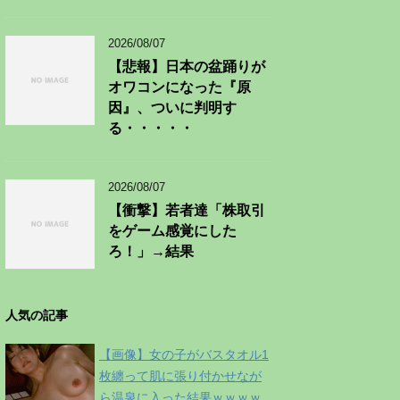
2026/08/07
【悲報】日本の盆踊りが
オワコンになった『原
因』、ついに判明す
る・・・・・
2026/08/07
【衝撃】若者達「株取引
をゲーム感覚にした
ろ！」→結果
人気の記事
【画像】女の子がバスタオル1
枚纏って肌に張り付かせなが
ら温泉に入った結果ｗｗｗｗ