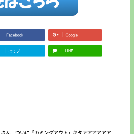
Facebook
Google+
!
はてブ
LINE
きさん、ついに『カミングアウト』キタァアアアアア