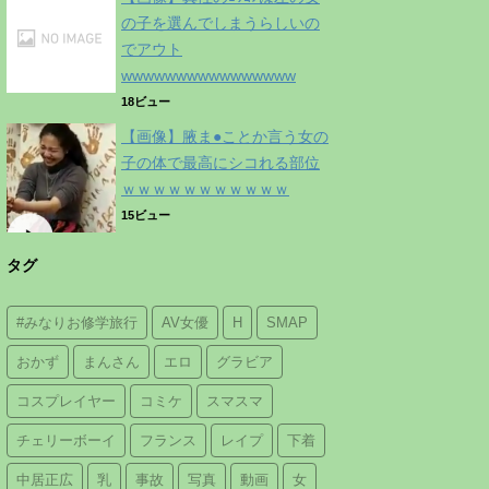
の子を選んでしまうらしいの
でアウト
wwwwwwwwwwwwwwww
18ビュー
【画像】腋ま●ことか言う女の
子の体で最高にシコれる部位
ｗｗｗｗｗｗｗｗｗｗｗ
15ビュー
タグ
#みなりお修学旅行
AV女優
H
SMAP
おかず
まんさん
エロ
グラビア
コスプレイヤー
コミケ
スマスマ
チェリーボーイ
フランス
レイプ
下着
中居正広
乳
事故
写真
動画
女