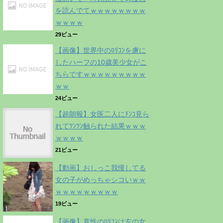
を読んでてｗｗｗｗｗｗｗｗ
ｗｗｗｗ
29ビュー
【画像】世界中のﾛﾘｺﾝを虜に
したハーフの10歳美少女がこ
ちらですｗｗｗｗｗｗｗｗｗ
ｗｗ
24ビュー
【超朗報】女医二人にﾁﾝｺ見ら
れてﾂﾝﾂﾝ触られた結果ｗｗｗ
ｗｗｗｗ
21ビュー
【動画】おしっこ我慢してる
女の子がめっちゃシコいｗｗ
ｗｗｗｗｗｗｗｗｗ
19ビュー
【画像】真性のﾛﾘｺﾝは左の女