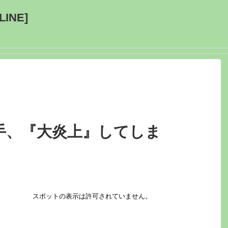
INE]
手、『大炎上』してしま