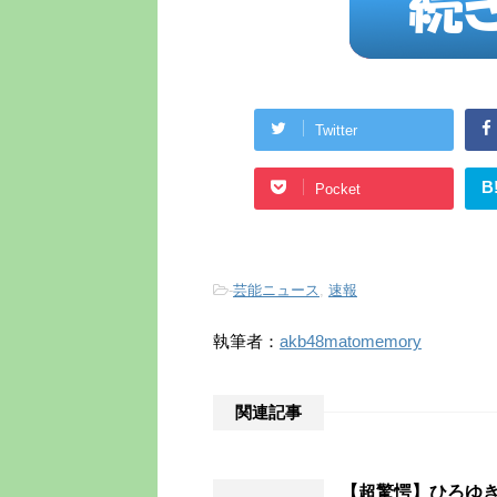
Twitter
B
Pocket
-
芸能ニュース
,
速報
執筆者：
akb48matomemory
関連記事
【超驚愕】ひろゆ