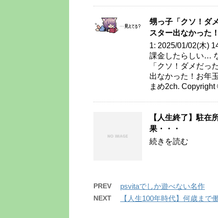
甥っ子「クソ！ダ
スター出なかった
1: 2025/01/02(木)
課金したらしい… なんかなぁ
「クソ！ダメだっ
出なかった！お年玉足ら
まめ2ch. Copyright
【人生終了】駐在
果・・・
続きを読む
PREV
psvitaでしか遊べない名作
NEXT
【人生100年時代】何歳まで働