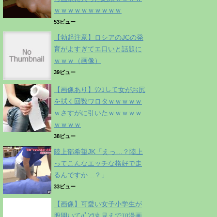
ｗｗｗｗｗｗｗｗｗｗ
53ビュー
【勃起注意】ロシアのJCの発
育がよすぎてエ口いと話題に
ｗｗｗ（画像）
39ビュー
【画像あり】ｳﾝｺして女がお尻
を拭く回数ワロタｗｗｗｗｗ
ｗさすがに引いたｗｗｗｗｗ
ｗｗｗｗ
38ビュー
陸上部希望JK「えっ…？陸上
ってこんなエッチな格好で走
るんですか…？」
33ビュー
【画像】可愛い女子小学生が
股開いてﾊﾟﾝﾂ丸見えでｴﾛ漫画