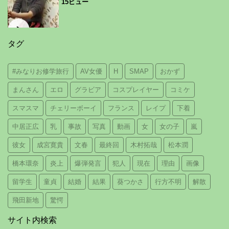
15ビュー
タグ
#みなりお修学旅行
AV女優
H
SMAP
おかず
まんさん
エロ
グラビア
コスプレイヤー
コミケ
スマスマ
チェリーボーイ
フランス
レイプ
下着
中居正広
乳
事故
写真
動画
女
女の子
嵐
彼女
成宮寛貴
文春
最終回
木村拓哉
松本潤
橋本環奈
炎上
爆弾発言
犯人
現在
理由
画像
留学生
童貞
結婚
結果
葵つかさ
行方不明
解散
飛田新地
驚愕
サイト内検索