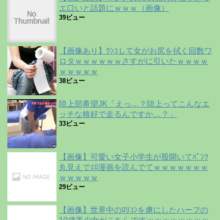
エ口いと話題にｗｗｗ（画像）
39ビュー
【画像あり】ｳﾝｺして女がお尻を拭く回数ワ
ロタｗｗｗｗｗｗさすがに引いたｗｗｗｗ
ｗｗｗｗｗ
38ビュー
陸上部希望JK「えっ…？陸上ってこんなエ
ッチな格好で走るんですか…？」
33ビュー
【画像】可愛い女子小学生が股開いてﾊﾟﾝﾂ
丸見えでｴﾛ漫画を読んでてｗｗｗｗｗｗｗ
ｗｗｗｗｗ
29ビュー
【画像】世界中のﾛﾘｺﾝを虜にしたハーフの