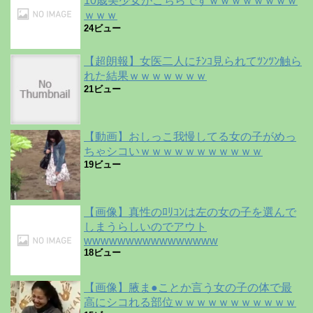
10歳美少女がこちらですｗｗｗｗｗｗｗｗ
ｗｗｗ
24ビュー
【超朗報】女医二人にﾁﾝｺ見られてﾂﾝﾂﾝ触ら
れた結果ｗｗｗｗｗｗｗ
21ビュー
【動画】おしっこ我慢してる女の子がめっ
ちゃシコいｗｗｗｗｗｗｗｗｗｗｗ
19ビュー
【画像】真性のﾛﾘｺﾝは左の女の子を選んで
しまうらしいのでアウト
wwwwwwwwwwwwwwww
18ビュー
【画像】腋ま●ことか言う女の子の体で最
高にシコれる部位ｗｗｗｗｗｗｗｗｗｗｗ