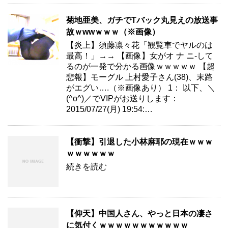
菊地亜美、ガチでTバック丸見えの放送事
故ｗwwｗｗｗ（※画像）
【炎上】須藤凛々花「観覧車でヤルのは
最高！」→→ 【画像】女がオ ナ ニ-して
るのが一発で分かる画像ｗｗｗｗｗ 【超
悲報】モーグル 上村愛子さん(38)、末路
がエグい….（※画像あり） 1： 以下、＼
(^o^)／でVIPがお送りします：
2015/07/27(月) 19:54:…
【衝撃】引退した小林麻耶の現在ｗｗｗ
ｗｗｗｗｗｗ
続きを読む
【仰天】中国人さん、やっと日本の凄さ
に気付くｗｗｗｗｗｗｗｗｗｗｗ