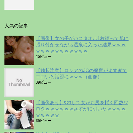
人気の記事
【画像】女の子がバスタオル1枚纏って肌に
張り付かせながら温泉に入った結果ｗｗｗ
ｗｗｗｗｗｗｗｗｗｗｗ
45ビュー
【勃起注意】ロシアのJCの発育がよすぎて
エ口いと話題にｗｗｗ（画像）
39ビュー
【画像あり】ｳﾝｺして女がお尻を拭く回数ワ
ロタｗｗｗｗｗｗさすがに引いたｗｗｗｗ
ｗｗｗｗｗ
35ビュー