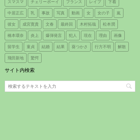
スマスマ
チェリーボーイ
フランス
レイプ
下着
中居正広
乳
事故
写真
動画
女
女の子
嵐
彼女
成宮寛貴
文春
最終回
木村拓哉
松本潤
橋本環奈
炎上
爆弾発言
犯人
現在
理由
画像
留学生
童貞
結婚
結果
葵つかさ
行方不明
解散
飛田新地
驚愕
サイト内検索