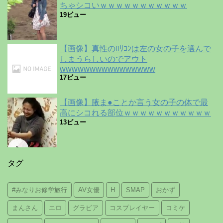
ちゃシコいｗｗｗｗｗｗｗｗｗｗｗ
19ビュー
【画像】真性のﾛﾘｺﾝは左の女の子を選んで
しまうらしいのでアウト
wwwwwwwwwwwwwwww
17ビュー
【画像】腋ま●ことか言う女の子の体で最
高にシコれる部位ｗｗｗｗｗｗｗｗｗｗｗ
13ビュー
タグ
#みなりお修学旅行
AV女優
H
SMAP
おかず
まんさん
エロ
グラビア
コスプレイヤー
コミケ