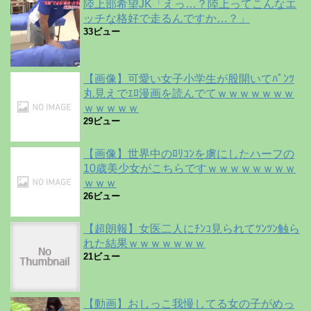
陸上部希望JK「えっ…？陸上ってこんなエ
ッチな格好で走るんですか…？」
33ビュー
【画像】可愛い女子小学生が股開いてﾊﾟﾝﾂ
丸見えでｴﾛ漫画を読んでてｗｗｗｗｗｗｗ
ｗｗｗｗｗ
29ビュー
【画像】世界中のﾛﾘｺﾝを虜にしたハーフの
10歳美少女がこちらですｗｗｗｗｗｗｗｗ
ｗｗｗ
26ビュー
【超朗報】女医二人にﾁﾝｺ見られてﾂﾝﾂﾝ触ら
れた結果ｗｗｗｗｗｗｗ
21ビュー
【動画】おしっこ我慢してる女の子がめっ