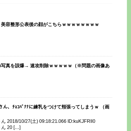
、美容整形公表後の顔がこちらｗｗｗｗｗｗｗｗ
写真を誤爆→ 速攻削除ｗｗｗｗｗ（※問題の画像あ
ﾝｻｰさん、ﾁｮｺﾊﾞﾅﾅに練乳をつけて頬張ってしまうｗ （画
018/10/27(土) 09:18:21.066 ID:kuKJFRIl0
 20 […]