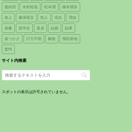
最終回
木村拓哉
松本潤
橋本環奈
炎上
爆弾発言
犯人
現在
理由
画像
留学生
童貞
結婚
結果
葵つかさ
行方不明
解散
飛田新地
驚愕
サイト内検索