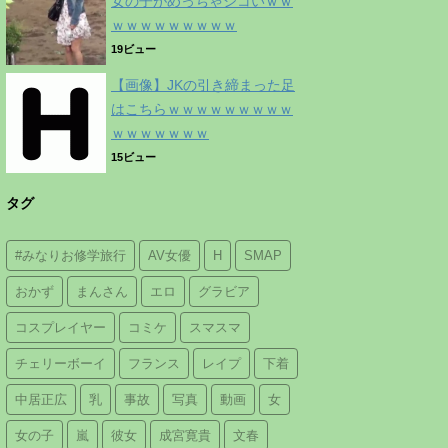
女の子がめっちゃシコいｗｗ
ｗｗｗｗｗｗｗｗｗ
19ビュー
【画像】JKの引き締まった足
はこちらｗｗｗｗｗｗｗｗｗ
ｗｗｗｗｗｗｗ
15ビュー
タグ
#みなりお修学旅行
AV女優
H
SMAP
おかず
まんさん
エロ
グラビア
コスプレイヤー
コミケ
スマスマ
チェリーボーイ
フランス
レイプ
下着
中居正広
乳
事故
写真
動画
女
女の子
嵐
彼女
成宮寛貴
文春