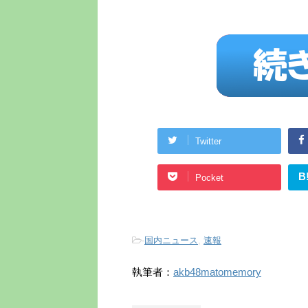
Twitter
B
Pocket
-
国内ニュース
,
速報
執筆者：
akb48matomemory