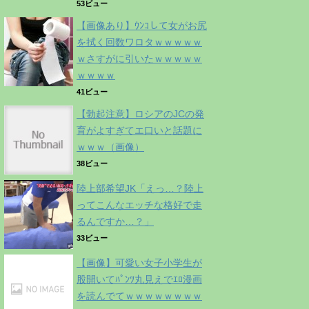
53ビュー
【画像あり】ｳﾝｺして女がお尻
を拭く回数ワロタｗｗｗｗｗ
ｗさすがに引いたｗｗｗｗｗ
ｗｗｗｗ
41ビュー
【勃起注意】ロシアのJCの発
育がよすぎてエ口いと話題に
ｗｗｗ（画像）
38ビュー
陸上部希望JK「えっ…？陸上
ってこんなエッチな格好で走
るんですか…？」
33ビュー
【画像】可愛い女子小学生が
股開いてﾊﾟﾝﾂ丸見えでｴﾛ漫画
を読んでてｗｗｗｗｗｗｗｗ