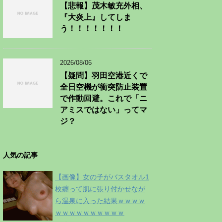
【悲報】茂木敏充外相、
『大炎上』してしま
う！！！！！！！
2026/08/06
【疑問】羽田空港近くで
全日空機が衝突防止装置
で作動回避。これで「ニ
アミスではない」ってマ
ジ？
人気の記事
【画像】女の子がバスタオル1
枚纏って肌に張り付かせなが
ら温泉に入った結果ｗｗｗｗ
ｗｗｗｗｗｗｗｗｗｗ