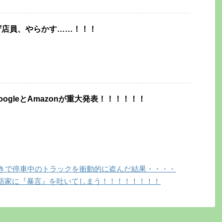
ザ店員、やらかす……！！！
oogleとAmazonが重大発表！！！！！！
付きで停車中のトラックを衝動的に盗んだ結果・・・・
語家に『暴言』を吐いてしまう！！！！！！！！