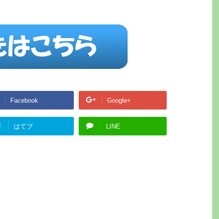
Facebook
Google+
!
はてブ
LINE