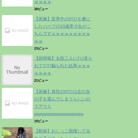
ｗｗｗｗ
28ビュー
【画像】世界中のﾛﾘｺﾝを虜に
したハーフの10歳美少女がこ
ちらですｗｗｗｗｗｗｗｗｗ
ｗｗ
23ビュー
【超朗報】女医二人にﾁﾝｺ見ら
れてﾂﾝﾂﾝ触られた結果ｗｗｗ
ｗｗｗｗ
21ビュー
【画像】真性のﾛﾘｺﾝは左の女
の子を選んでしまうらしいの
でアウト
wwwwwwwwwwwwwwww
19ビュー
【動画】おしっこ我慢してる