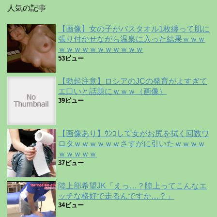
人気の記事
【画像】女の子がバスタオル1枚纏って肌に
張り付かせながら温泉に入った結果ｗｗｗ
ｗｗｗｗｗｗｗｗｗｗｗ
53ビュー
【勃起注意】ロシアのJCの発育がよすぎて
エ口いと話題にｗｗｗ（画像）
39ビュー
【画像あり】ｳﾝｺして女がお尻を拭く回数ワ
ロタｗｗｗｗｗｗさすがに引いたｗｗｗｗ
ｗｗｗｗｗ
37ビュー
陸上部希望JK「えっ…？陸上ってこんなエ
ッチな格好で走るんですか…？」
34ビュー