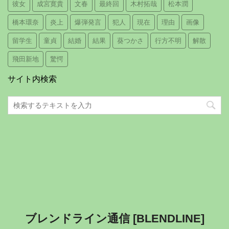
彼女
成宮寛貴
文春
最終回
木村拓哉
松本潤
橋本環奈
炎上
爆弾発言
犯人
現在
理由
画像
留学生
童貞
結婚
結果
葵つかさ
行方不明
解散
飛田新地
驚愕
サイト内検索
ブレンドライン通信 [BLENDLINE]