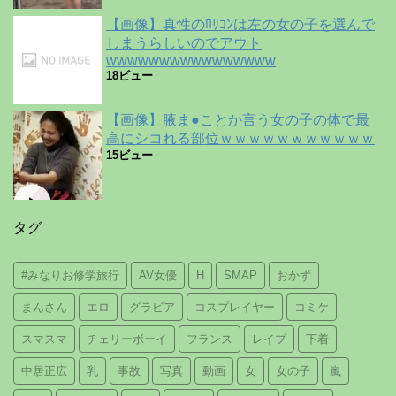
【画像】真性のﾛﾘｺﾝは左の女の子を選んで
しまうらしいのでアウト
wwwwwwwwwwwwwwww
18ビュー
【画像】腋ま●ことか言う女の子の体で最
高にシコれる部位ｗｗｗｗｗｗｗｗｗｗｗ
15ビュー
タグ
#みなりお修学旅行
AV女優
H
SMAP
おかず
まんさん
エロ
グラビア
コスプレイヤー
コミケ
スマスマ
チェリーボーイ
フランス
レイプ
下着
中居正広
乳
事故
写真
動画
女
女の子
嵐