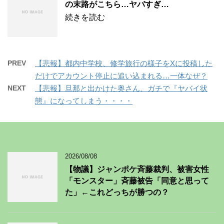
の末路がこちら…ヤバすぎ…
続きを読む
PREV
【悲報】都内中学校、修学旅行の様子をXに投稿した
だけでアカウント停止に追い込まれる…一体なぜ？
NEXT
【悲報】旦那と出かけた奥さん、ガチで『ヤバイ状
態』になってしまう・・・・
2026/08/08
【物議】ジャンポケ斉藤裁判、被害女性
「モンスター」斉藤被告「同意と思って
た」←これどっちが勝つの？