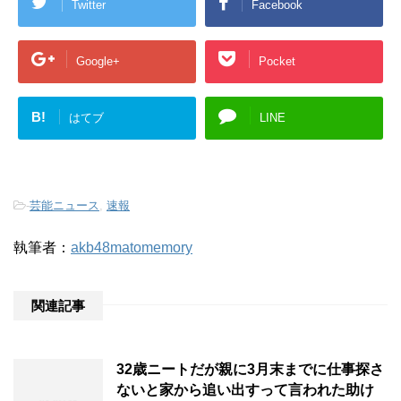
Twitter
Facebook
Google+
Pocket
B!
はてブ
LINE
-
芸能ニュース
,
速報
執筆者：
akb48matomemory
関連記事
32歳ニートだが親に3月末までに仕事探さ
ないと家から追い出すって言われた助け