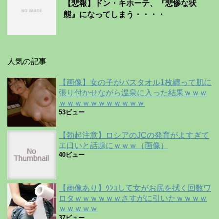
【悲報】ドン・キホーテ、『悲惨な状
態』になってしまう・・・・
人気の記事
【画像】女の子がバスタオル1枚纏って肌に
張り付かせながら温泉に入った結果ｗｗｗ
ｗｗｗｗｗｗｗｗｗｗｗ
53ビュー
【勃起注意】ロシアのJCの発育がよすぎて
エ口いと話題にｗｗｗ（画像）
40ビュー
【画像あり】ｳﾝｺして女がお尻を拭く回数ワ
ロタｗｗｗｗｗｗさすがに引いたｗｗｗｗ
ｗｗｗｗｗ
37ビュー