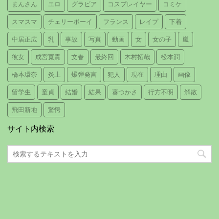
まんさん
エロ
グラビア
コスプレイヤー
コミケ
スマスマ
チェリーボーイ
フランス
レイプ
下着
中居正広
乳
事故
写真
動画
女
女の子
嵐
彼女
成宮寛貴
文春
最終回
木村拓哉
松本潤
橋本環奈
炎上
爆弾発言
犯人
現在
理由
画像
留学生
童貞
結婚
結果
葵つかさ
行方不明
解散
飛田新地
驚愕
サイト内検索