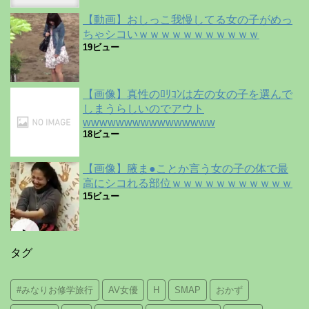
【動画】おしっこ我慢してる女の子がめっ
ちゃシコいｗｗｗｗｗｗｗｗｗｗｗ
19ビュー
【画像】真性のﾛﾘｺﾝは左の女の子を選んで
しまうらしいのでアウト
wwwwwwwwwwwwwwww
18ビュー
【画像】腋ま●ことか言う女の子の体で最
高にシコれる部位ｗｗｗｗｗｗｗｗｗｗｗ
15ビュー
タグ
#みなりお修学旅行
AV女優
H
SMAP
おかず