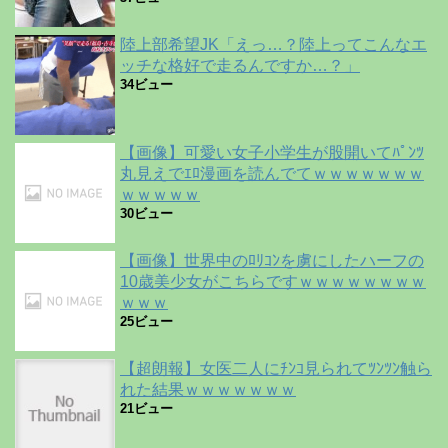
陸上部希望JK「えっ…？陸上ってこんなエ
ッチな格好で走るんですか…？」
34ビュー
【画像】可愛い女子小学生が股開いてﾊﾟﾝﾂ
丸見えでｴﾛ漫画を読んでてｗｗｗｗｗｗｗ
ｗｗｗｗｗ
30ビュー
【画像】世界中のﾛﾘｺﾝを虜にしたハーフの
10歳美少女がこちらですｗｗｗｗｗｗｗｗ
ｗｗｗ
25ビュー
【超朗報】女医二人にﾁﾝｺ見られてﾂﾝﾂﾝ触ら
れた結果ｗｗｗｗｗｗｗ
21ビュー