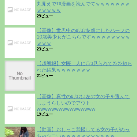
丸見えでｴﾛ漫画を読んでてｗｗｗｗｗｗｗ
ｗｗｗｗｗ
29ビュー
【画像】世界中のﾛﾘｺﾝを虜にしたハーフの
10歳美少女がこちらですｗｗｗｗｗｗｗｗ
ｗｗｗ
23ビュー
【超朗報】女医二人にﾁﾝｺ見られてﾂﾝﾂﾝ触ら
れた結果ｗｗｗｗｗｗｗ
21ビュー
【画像】真性のﾛﾘｺﾝは左の女の子を選んで
しまうらしいのでアウト
wwwwwwwwwwwwwwww
19ビュー
【動画】おしっこ我慢してる女の子がめっ
ちゃシコいｗｗｗｗｗｗｗｗｗｗｗ