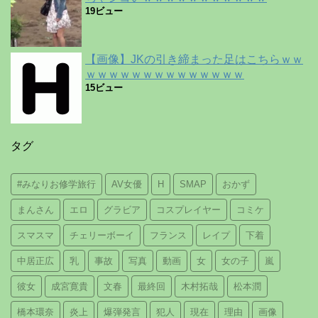
19ビュー
【画像】JKの引き締まった足はこちらｗｗ
ｗｗｗｗｗｗｗｗｗｗｗｗｗｗ
15ビュー
タグ
#みなりお修学旅行
AV女優
H
SMAP
おかず
まんさん
エロ
グラビア
コスプレイヤー
コミケ
スマスマ
チェリーボーイ
フランス
レイプ
下着
中居正広
乳
事故
写真
動画
女
女の子
嵐
彼女
成宮寛貴
文春
最終回
木村拓哉
松本潤
橋本環奈
炎上
爆弾発言
犯人
現在
理由
画像