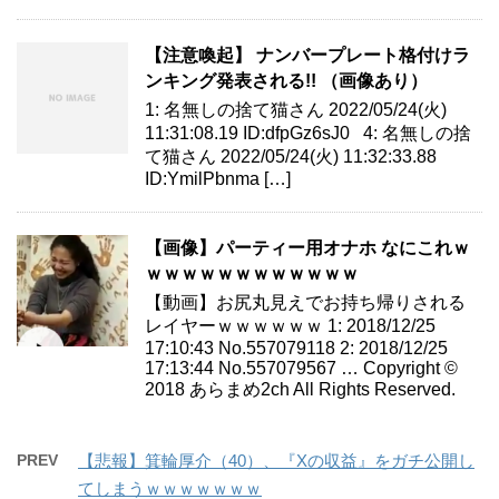
【注意喚起】 ナンバープレート格付けラ
ンキング発表される!! （画像あり）
1: 名無しの捨て猫さん 2022/05/24(火)
11:31:08.19 ID:dfpGz6sJ0 4: 名無しの捨
て猫さん 2022/05/24(火) 11:32:33.88
ID:YmilPbnma […]
【画像】パーティー用オナホ なにこれｗ
ｗｗｗｗｗｗｗｗｗｗｗｗ
【動画】お尻丸見えでお持ち帰りされる
レイヤーｗｗｗｗｗｗ 1: 2018/12/25
17:10:43 No.557079118 2: 2018/12/25
17:13:44 No.557079567 … Copyright ©
2018 あらまめ2ch All Rights Reserved.
PREV
【悲報】箕輪厚介（40）、『Xの収益』をガチ公開し
てしまうｗｗｗｗｗｗｗ