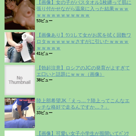
【画像】女の子がバスタオル1枚纏って肌に
張り付かせながら温泉に入った結果ｗｗｗ
ｗｗｗｗｗｗｗｗｗｗｗ
53ビュー
【画像あり】ｳﾝｺして女がお尻を拭く回数ワ
ロタｗｗｗｗｗｗさすがに引いたｗｗｗｗ
ｗｗｗｗｗ
41ビュー
【勃起注意】ロシアのJCの発育がよすぎて
エ口いと話題にｗｗｗ（画像）
38ビュー
陸上部希望JK「えっ…？陸上ってこんなエ
ッチな格好で走るんですか…？」
33ビュー
【画像】可愛い女子小学生が股開いてﾊﾟﾝﾂ