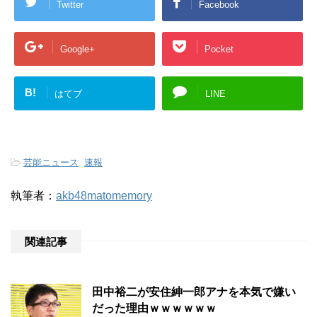
Twitter
Facebook
Google+
Pocket
B!
はてブ
LINE
-
芸能ニュース
,
速報
執筆者：
akb48matomemory
関連記事
田中裕二が安住紳一郎アナを本気で嫌い
だった理由ｗｗｗｗｗｗ