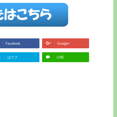
Facebook
Google+
!
はてブ
LINE