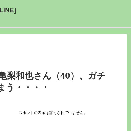
INE]
UN亀梨和也さん（40）、ガチ
まう・・・・