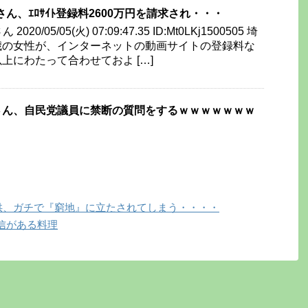
さん、ｴﾛｻｲﾄ登録料2600万円を請求され・・・
20/05/05(火) 07:09:47.35 ID:Mt0LKj1500505 埼
歳の女性が、インターネットの動画サイトの登録料な
上にわたって合わせておよ […]
さん、自民党議員に禁断の質問をするｗｗｗｗｗｗｗ
子供、ガチで『窮地』に立たされてしまう・・・・
信がある料理