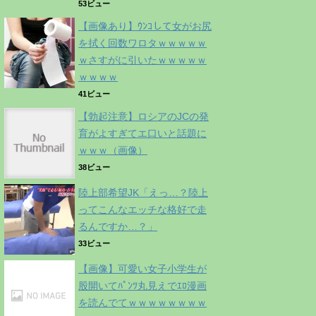
53ビュー
【画像あり】ｳﾝｺして女がお尻
を拭く回数ワロタｗｗｗｗｗ
ｗさすがに引いたｗｗｗｗｗ
ｗｗｗｗ
41ビュー
【勃起注意】ロシアのJCの発
育がよすぎてエ口いと話題に
ｗｗｗ（画像）
38ビュー
陸上部希望JK「えっ…？陸上
ってこんなエッチな格好で走
るんですか…？」
33ビュー
【画像】可愛い女子小学生が
股開いてﾊﾟﾝﾂ丸見えでｴﾛ漫画
を読んでてｗｗｗｗｗｗｗｗ