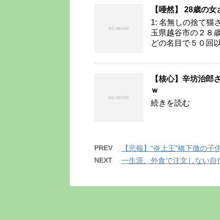
【唖然】 28歳の女
1: 名無しの捨て猫さん 20
玉県越谷市の２８
どの名目で５０回以
【核心】辛坊治郎
ｗ
続きを読む
PREV
【悲報】“炎上王”橋下徹の
NEXT
一生涯、外食で注文しない自