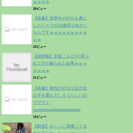
ｗｗｗｗ
28ビュー
【画像】世界中のﾛﾘｺﾝを虜に
したハーフの10歳美少女がこ
ちらですｗｗｗｗｗｗｗｗｗ
ｗｗ
23ビュー
【超朗報】女医二人にﾁﾝｺ見ら
れてﾂﾝﾂﾝ触られた結果ｗｗｗ
ｗｗｗｗ
21ビュー
【画像】真性のﾛﾘｺﾝは左の女
の子を選んでしまうらしいの
でアウト
wwwwwwwwwwwwwwww
19ビュー
【動画】おしっこ我慢してる