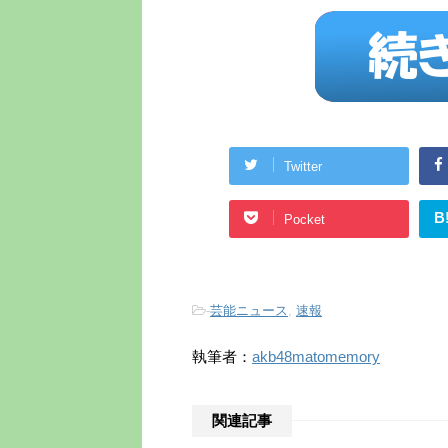
Twitter
B
Pocket
-
芸能ニュース
,
速報
執筆者：
akb48matomemory
関連記事