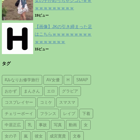
女の子がめっちゃシコいｗｗ
ｗｗｗｗｗｗｗｗｗ
19ビュー
【画像】JKの引き締まった足
はこちらｗｗｗｗｗｗｗｗｗ
ｗｗｗｗｗｗｗ
15ビュー
タグ
#みなりお修学旅行
AV女優
H
SMAP
おかず
まんさん
エロ
グラビア
コスプレイヤー
コミケ
スマスマ
チェリーボーイ
フランス
レイプ
下着
中居正広
乳
事故
写真
動画
女
女の子
嵐
彼女
成宮寛貴
文春