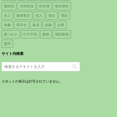
最終回
木村拓哉
松本潤
橋本環奈
炎上
爆弾発言
犯人
現在
理由
画像
留学生
童貞
結婚
結果
葵つかさ
行方不明
解散
飛田新地
驚愕
サイト内検索