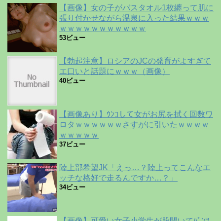
【画像】女の子がバスタオル1枚纏って肌に
張り付かせながら温泉に入った結果ｗｗｗ
ｗｗｗｗｗｗｗｗｗｗｗ
53ビュー
【勃起注意】ロシアのJCの発育がよすぎて
エ口いと話題にｗｗｗ（画像）
40ビュー
【画像あり】ｳﾝｺして女がお尻を拭く回数ワ
ロタｗｗｗｗｗｗさすがに引いたｗｗｗｗ
ｗｗｗｗｗ
37ビュー
陸上部希望JK「えっ…？陸上ってこんなエ
ッチな格好で走るんですか…？」
34ビュー
【画像】可愛い女子小学生が股開いてﾊﾟﾝﾂ