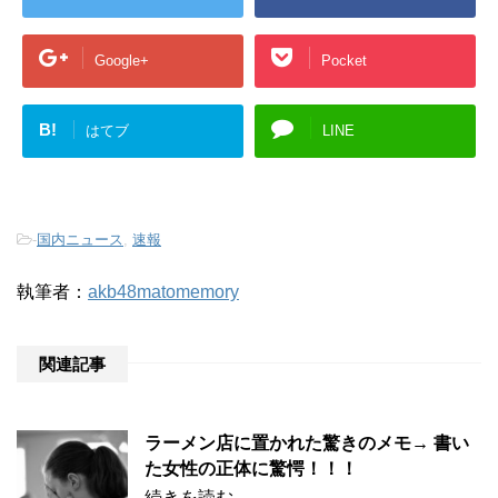
Google+
Pocket
B!
はてブ
LINE
-
国内ニュース
,
速報
執筆者：
akb48matomemory
関連記事
ラーメン店に置かれた驚きのメモ→ 書い
た女性の正体に驚愕！！！
続きを読む