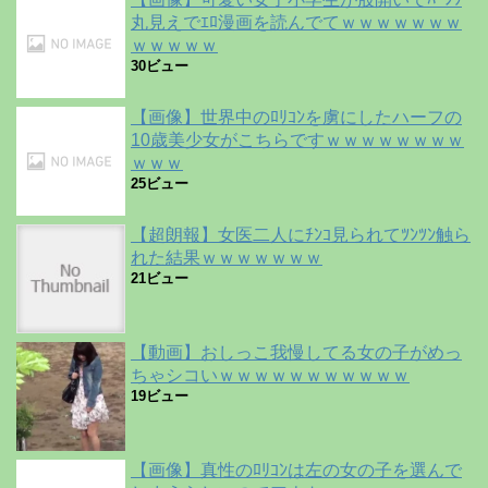
丸見えでｴﾛ漫画を読んでてｗｗｗｗｗｗｗ
ｗｗｗｗｗ
30ビュー
【画像】世界中のﾛﾘｺﾝを虜にしたハーフの
10歳美少女がこちらですｗｗｗｗｗｗｗｗ
ｗｗｗ
25ビュー
【超朗報】女医二人にﾁﾝｺ見られてﾂﾝﾂﾝ触ら
れた結果ｗｗｗｗｗｗｗ
21ビュー
【動画】おしっこ我慢してる女の子がめっ
ちゃシコいｗｗｗｗｗｗｗｗｗｗｗ
19ビュー
【画像】真性のﾛﾘｺﾝは左の女の子を選んで