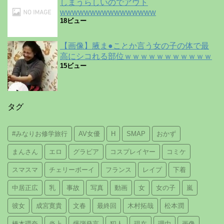
しまうらしいのでアウト
wwwwwwwwwwwwwwww
18ビュー
【画像】腋ま●ことか言う女の子の体で最
高にシコれる部位ｗｗｗｗｗｗｗｗｗｗｗ
15ビュー
タグ
#みなりお修学旅行
AV女優
H
SMAP
おかず
まんさん
エロ
グラビア
コスプレイヤー
コミケ
スマスマ
チェリーボーイ
フランス
レイプ
下着
中居正広
乳
事故
写真
動画
女
女の子
嵐
彼女
成宮寛貴
文春
最終回
木村拓哉
松本潤
橋本環奈
炎上
爆弾発言
犯人
現在
理由
画像