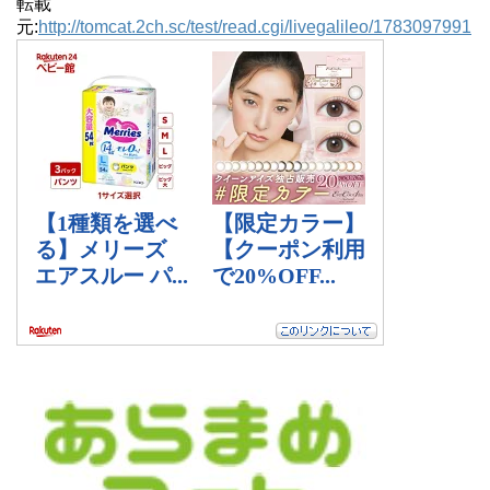
転載
元:
http://tomcat.2ch.sc/test/read.cgi/livegalileo/1783097991