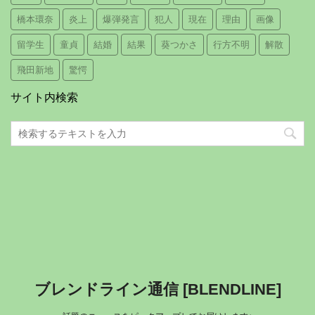
橋本環奈
炎上
爆弾発言
犯人
現在
理由
画像
留学生
童貞
結婚
結果
葵つかさ
行方不明
解散
飛田新地
驚愕
サイト内検索
ブレンドライン通信 [BLENDLINE]