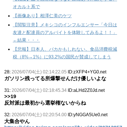
オカルト系で
【画像あり】相澤仁美のケツ
【閲覧注意】メキシコのインフルエンサー「今日は
友達と配達員のアルバイトを体験してみるよ！！」
←結果・・・
【悲報】日本人、バカかもしれない。食品消費税減
税（8%→1%）に93.2%の国民が賛成してしまう
28:
2026/07/04(土) 02:14:22.05
ID:zXFP4+YG0.net
ガソリン残ってる所爆撃せんだけ優しいよな
31:
2026/07/04(土) 02:18:45.34
ID:aLHd2Z0Jd.net
>>19
反対派は最初から選挙権ないからね
32:
2026/07/04(土) 02:20:54.00
ID:yNGGA5Ue0.net
大集合やん