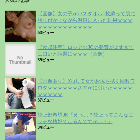
人気の記事
【画像】女の子がバスタオル1枚纏って肌に
張り付かせながら温泉に入った結果ｗｗｗ
ｗｗｗｗｗｗｗｗｗｗｗ
53ビュー
【勃起注意】ロシアのJCの発育がよすぎて
エ口いと話題にｗｗｗ（画像）
39ビュー
【画像あり】ｳﾝｺして女がお尻を拭く回数ワ
ロタｗｗｗｗｗｗさすがに引いたｗｗｗｗ
ｗｗｗｗｗ
37ビュー
陸上部希望JK「えっ…？陸上ってこんなエ
ッチな格好で走るんですか…？」
34ビュー