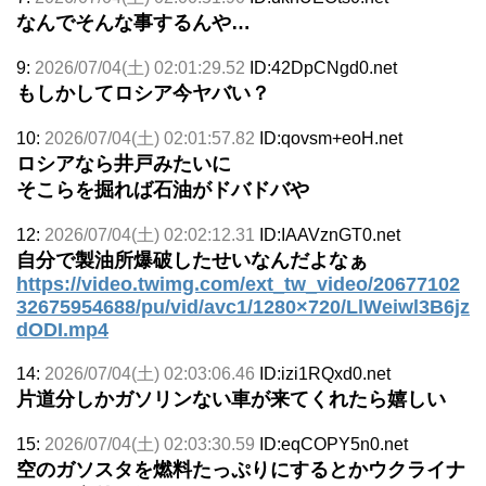
なんでそんな事するんや…
9:
2026/07/04(土) 02:01:29.52
ID:42DpCNgd0.net
もしかしてロシア今ヤバい？
10:
2026/07/04(土) 02:01:57.82
ID:qovsm+eoH.net
ロシアなら井戸みたいに
そこらを掘れば石油がドバドバや
12:
2026/07/04(土) 02:02:12.31
ID:IAAVznGT0.net
自分で製油所爆破したせいなんだよなぁ
https://video.twimg.com/ext_tw_video/20677102
32675954688/pu/vid/avc1/1280×720/LlWeiwl3B6jz
dODI.mp4
14:
2026/07/04(土) 02:03:06.46
ID:izi1RQxd0.net
片道分しかガソリンない車が来てくれたら嬉しい
15:
2026/07/04(土) 02:03:30.59
ID:eqCOPY5n0.net
空のガソスタを燃料たっぷりにするとかウクライナ