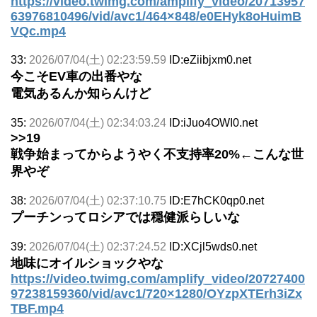
https://video.twimg.com/amplify_video/20713957
63976810496/vid/avc1/464×848/e0EHyk8oHuimB
VQc.mp4
33:
2026/07/04(土) 02:23:59.59
ID:eZiibjxm0.net
今こそEV車の出番やな
電気あるんか知らんけど
35:
2026/07/04(土) 02:34:03.24
ID:iJuo4OWI0.net
>>19
戦争始まってからようやく不支持率20%←こんな世
界やぞ
38:
2026/07/04(土) 02:37:10.75
ID:E7hCK0qp0.net
プーチンってロシアでは穏健派らしいな
39:
2026/07/04(土) 02:37:24.52
ID:XCjl5wds0.net
地味にオイルショックやな
https://video.twimg.com/amplify_video/20727400
97238159360/vid/avc1/720×1280/OYzpXTErh3iZx
TBF.mp4