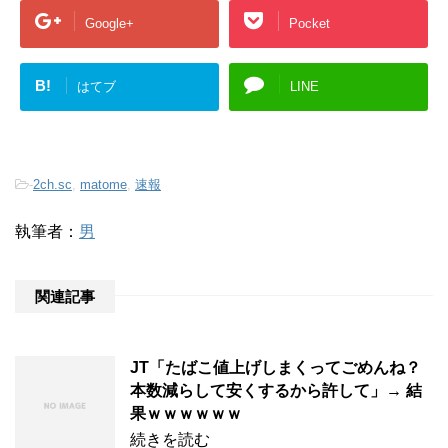
Google+
Pocket
B!
はてブ
LINE
-
2ch.sc
,
matome
,
速報
執筆者：
男
関連記事
JT「たばこ値上げしまくってごめんね？
本数減らして安くするから許して」→ 結
果ｗｗｗｗｗｗ
続きを読む