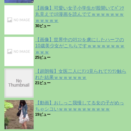
【画像】可愛い女子小学生が股開いてﾊﾟﾝﾂ
丸見えでｴﾛ漫画を読んでてｗｗｗｗｗｗｗ
ｗｗｗｗｗ
30ビュー
【画像】世界中のﾛﾘｺﾝを虜にしたハーフの
10歳美少女がこちらですｗｗｗｗｗｗｗｗ
ｗｗｗ
25ビュー
【超朗報】女医二人にﾁﾝｺ見られてﾂﾝﾂﾝ触ら
れた結果ｗｗｗｗｗｗｗ
21ビュー
【動画】おしっこ我慢してる女の子がめっ
ちゃシコいｗｗｗｗｗｗｗｗｗｗｗ
19ビュー