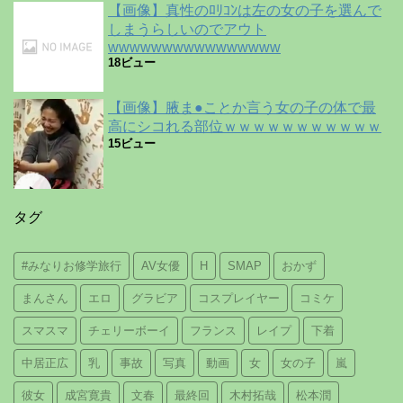
【画像】真性のﾛﾘｺﾝは左の女の子を選んで
しまうらしいのでアウト
wwwwwwwwwwwwwwww
18ビュー
【画像】腋ま●ことか言う女の子の体で最
高にシコれる部位ｗｗｗｗｗｗｗｗｗｗｗ
15ビュー
タグ
#みなりお修学旅行
AV女優
H
SMAP
おかず
まんさん
エロ
グラビア
コスプレイヤー
コミケ
スマスマ
チェリーボーイ
フランス
レイプ
下着
中居正広
乳
事故
写真
動画
女
女の子
嵐
彼女
成宮寛貴
文春
最終回
木村拓哉
松本潤