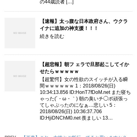
の44歳読者 […]
【速報】太っ腹な日本政府さん、ウクラ
イナに追加の神支援！！！
続きを読む
【超悲報】朝フ ェラで旦那起こしてイか
せたらｗｗｗｗｗ
【超驚愕】女の性欲のスイッチが入る瞬
間ｗｗｗｗｗｗ 1：2018/08/26(日)
10:34:13.856 ID:HonT7fDoM.net また寝ち
ゃった(´・ω・｀) 朝の臭いチ◯ポ頑張っ
てしゃぶったのになぁ…悲しい 5：
2018/08/26(日) 10:36:37.706
ID:HjiDNChM0.net 羨ましい 13…