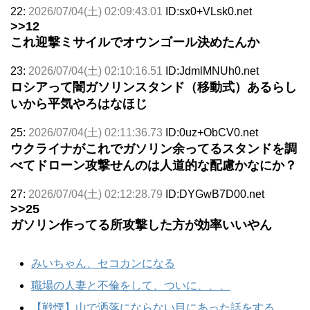
22:
2026/07/04(土) 02:09:43.01
ID:sx0+VLsk0.net
>>12
これ迎撃ミサイルでオウンゴール決めたんか
23:
2026/07/04(土) 02:10:16.51
ID:JdmlMNUh0.net
ロシアって闇ガソリンスタンド（移動式）あるらし
いから平気やろはなほじ
25:
2026/07/04(土) 02:11:36.73
ID:0uz+ObCV0.net
ウクライナがこれでガソリン余ってるスタンドを調
べてドローン攻撃せんのは人道的な配慮かなにか？
27:
2026/07/04(土) 02:12:28.79
ID:DYGwB7D00.net
>>25
ガソリン作ってる所攻撃した方が効率いいやん
みいちゃん、セコカンになる
職場の人妻と不倫をして、ついに、、、
【戦慄】山で洒落にならない目にあった話をする、