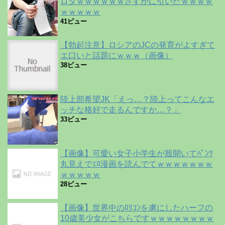
ロタｗｗｗｗｗｗさすがに引いたｗｗｗｗ
ｗｗｗｗｗ
41ビュー
【勃起注意】ロシアのJCの発育がよすぎて
エ口いと話題にｗｗｗ（画像）
38ビュー
陸上部希望JK「えっ…？陸上ってこんなエ
ッチな格好で走るんですか…？」
33ビュー
【画像】可愛い女子小学生が股開いてﾊﾟﾝﾂ
丸見えでｴﾛ漫画を読んでてｗｗｗｗｗｗｗ
ｗｗｗｗｗ
28ビュー
【画像】世界中のﾛﾘｺﾝを虜にしたハーフの
10歳美少女がこちらですｗｗｗｗｗｗｗｗ