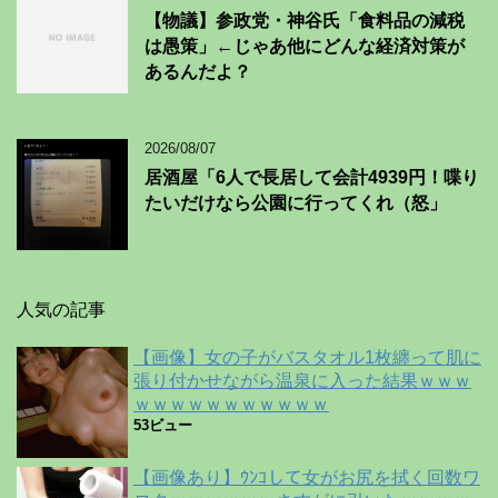
【物議】参政党・神谷氏「食料品の減税
は愚策」←じゃあ他にどんな経済対策が
あるんだよ？
2026/08/07
居酒屋「6人で長居して会計4939円！喋り
たいだけなら公園に行ってくれ（怒」
人気の記事
【画像】女の子がバスタオル1枚纏って肌に
張り付かせながら温泉に入った結果ｗｗｗ
ｗｗｗｗｗｗｗｗｗｗｗ
53ビュー
【画像あり】ｳﾝｺして女がお尻を拭く回数ワ