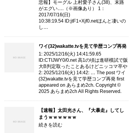
悲報】モーグル 上村愛子さん(38)、末路
がエグい….（※画像あり） 1：
2017/07/16(日)
10:38:19.54 ID:jtF1+Xjf0.netほんと凄いの
し…
ワイ(32)wakatte.tvを見て学歴コンプ再発
1: 2025/12/16(火) 14:41:59.65
ID:CTIJWY0/0.net 高1の頃は進研模試で阪
大B判定取ったことあるけどニッコマ卒や
2: 2025/12/16(火) 14:42: … The post ワイ
(32)wakatte.tvを見て学歴コンプ再発 first
appeared on あらまめ2ch. Copyright ©
2025 あらまめ2ch All Rights Reserved.
【速報】太田光さん、『大暴走』してし
まうｗｗｗｗｗｗ
続きを読む