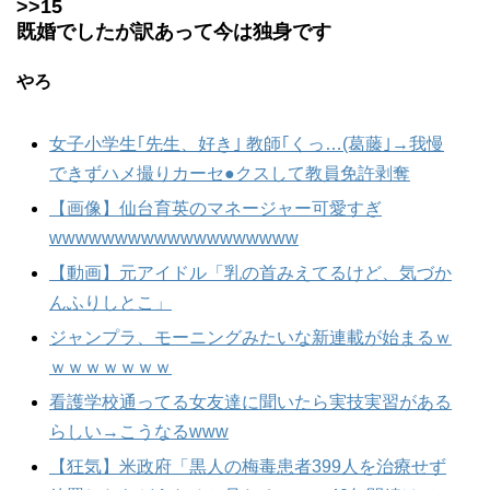
>>15
既婚でしたが訳あって今は独身です
やろ
女子小学生｢先生、好き｣ 教師｢くっ…(葛藤｣→我慢
できずハメ撮りカーセ●クスして教員免許剥奪
【画像】仙台育英のマネージャー可愛すぎ
wwwwwwwwwwwwwwwwwww
【動画】元アイドル「乳の首みえてるけど、気づか
んふりしとこ」
ジャンプラ、モーニングみたいな新連載が始まるｗ
ｗｗｗｗｗｗｗ
看護学校通ってる女友達に聞いたら実技実習がある
らしい→こうなるwww
【狂気】米政府「黒人の梅毒患者399人を治療せず