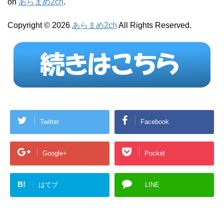
on
あらまめ2ch
.
Copyright © 2026
あらまめ2ch
All Rights Reserved.
Twitter
Facebook
Google+
Pocket
B!
はてブ
LINE