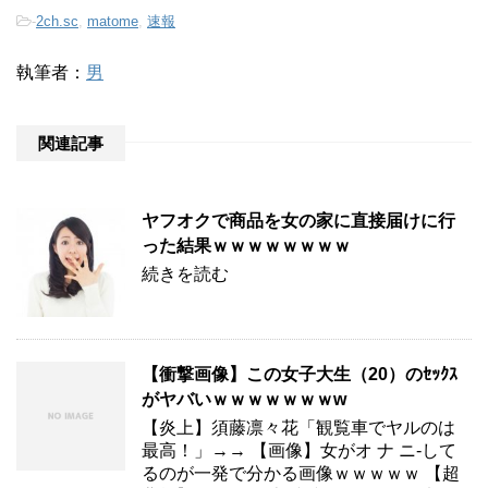
-
2ch.sc
,
matome
,
速報
執筆者：
男
関連記事
ヤフオクで商品を女の家に直接届けに行
った結果ｗｗｗｗｗｗｗｗ
続きを読む
【衝撃画像】この女子大生（20）のｾｯｸｽ
がヤバいｗｗｗｗｗｗｗw
【炎上】須藤凛々花「観覧車でヤルのは
最高！」→→ 【画像】女がオ ナ ニ-して
るのが一発で分かる画像ｗｗｗｗｗ 【超