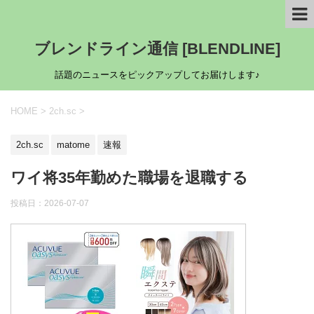
ブレンドライン通信 [BLENDLINE]
話題のニュースをピックアップしてお届けします♪
HOME
>
2ch.sc
>
2ch.sc
matome
速報
ワイ将35年勤めた職場を退職する
投稿日：
2026-07-07