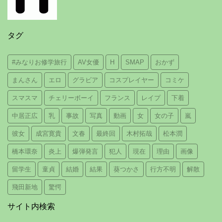
タグ
#みなりお修学旅行
AV女優
H
SMAP
おかず
まんさん
エロ
グラビア
コスプレイヤー
コミケ
スマスマ
チェリーボーイ
フランス
レイプ
下着
中居正広
乳
事故
写真
動画
女
女の子
嵐
彼女
成宮寛貴
文春
最終回
木村拓哉
松本潤
橋本環奈
炎上
爆弾発言
犯人
現在
理由
画像
留学生
童貞
結婚
結果
葵つかさ
行方不明
解散
飛田新地
驚愕
サイト内検索