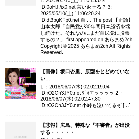
1: 2025/05/10(土) 11:04:33.44
ID:0oHJI/ix0.net 言い返せる？ 3:
2025/05/10(土) 11:06:20.24
ID:dt3pgKFp0.net 自 … The post 【正論】
山本太郎「自民党が30年間日本経済を壊
し続けた。それなのにまだ自民党に投票
するの？」 first appeared on あらまめ2ch.
Copyright © 2025 あらまめ2ch All Rights
Reserved.
【画像】坂口杏里、原型をとどめていな
い…
1 ：2018/06/07(木) 02:02:19.04
ID:rO2Oh3JY0.net ｳﾞｫエッッッッ 2 ：
2018/06/07(木) 02:02:47.80
ID:rO2Oh3JY0.net 小峠も泣いてるぞ […]
【悲報】広島、特殊な『不審者』が出没
する・・・・・