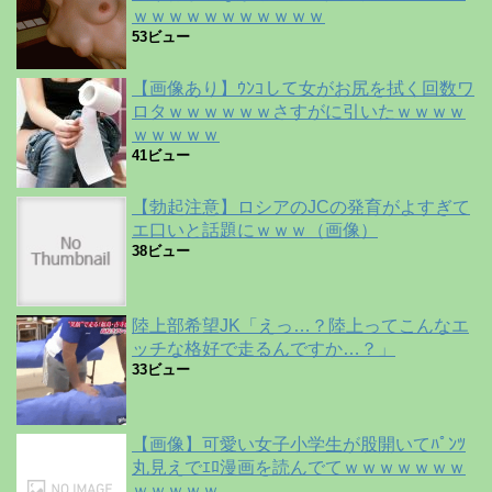
ｗｗｗｗｗｗｗｗｗｗｗ
53ビュー
【画像あり】ｳﾝｺして女がお尻を拭く回数ワ
ロタｗｗｗｗｗｗさすがに引いたｗｗｗｗ
ｗｗｗｗｗ
41ビュー
【勃起注意】ロシアのJCの発育がよすぎて
エ口いと話題にｗｗｗ（画像）
38ビュー
陸上部希望JK「えっ…？陸上ってこんなエ
ッチな格好で走るんですか…？」
33ビュー
【画像】可愛い女子小学生が股開いてﾊﾟﾝﾂ
丸見えでｴﾛ漫画を読んでてｗｗｗｗｗｗｗ
ｗｗｗｗｗ