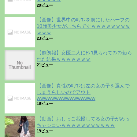
29ビュー
【画像】世界中のﾛﾘｺﾝを虜にしたハーフの
10歳美少女がこちらですｗｗｗｗｗｗｗｗ
ｗｗｗ
23ビュー
【超朗報】女医二人にﾁﾝｺ見られてﾂﾝﾂﾝ触ら
れた結果ｗｗｗｗｗｗｗ
21ビュー
【画像】真性のﾛﾘｺﾝは左の女の子を選んで
しまうらしいのでアウト
wwwwwwwwwwwwwwww
19ビュー
【動画】おしっこ我慢してる女の子がめっ
ちゃシコいｗｗｗｗｗｗｗｗｗｗｗ
19ビュー