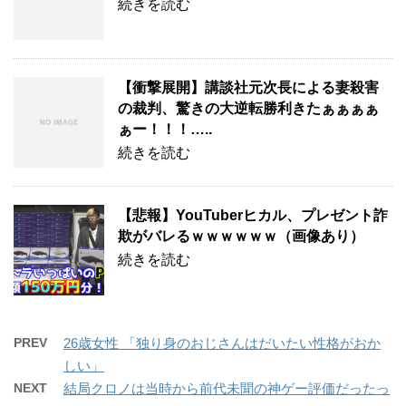
続きを読む
【衝撃展開】講談社元次長による妻殺害
の裁判、驚きの大逆転勝利きたぁぁぁぁ
ぁー！！！…..
続きを読む
【悲報】YouTuberヒカル、プレゼント詐
欺がバレるｗｗｗｗｗｗ（画像あり）
続きを読む
PREV
26歳女性 「独り身のおじさんはだいたい性格がおか
しい」
NEXT
結局クロノは当時から前代未聞の神ゲー評価だったっ