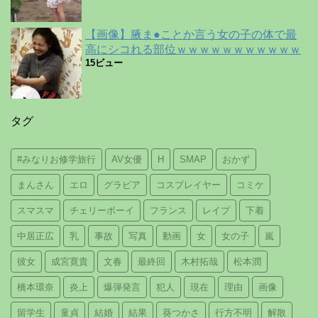
【画像】腋ま●ことか言う女の子の体で最
高にシコれる部位ｗｗｗｗｗｗｗｗｗｗｗ
15ビュー
タグ
#みなりお修学旅行
AV女優
H
SMAP
おかず
まんさん
エロ
グラビア
コスプレイヤー
コミケ
スマスマ
チェリーボーイ
フランス
レイプ
下着
中居正広
乳
事故
写真
動画
女
女の子
嵐
彼女
成宮寛貴
文春
最終回
木村拓哉
松本潤
橋本環奈
炎上
爆弾発言
犯人
現在
理由
画像
留学生
童貞
結婚
結果
葵つかさ
行方不明
解散